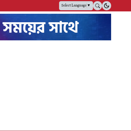
Select Language
▼