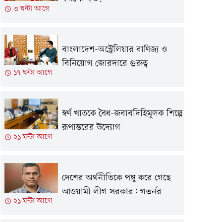
৩ ঘন্টা আগে
বাংলাদেশ-অস্ট্রেলিয়ার বাণিজ্য ও
বিনিয়োগ জোরদারে গুরুত্ব
১৭ ঘন্টা আগে
স্বর্ণ খাতকে বৈধ-জবাবদিহিমূলক শিল্পে
রূপান্তরের উদ্যোগ
২১ ঘন্টা আগে
দেশের অর্থনীতিকে পঙ্গু করে গেছে
আওয়ামী লীগ সরকার: গভর্নর
২১ ঘন্টা আগে