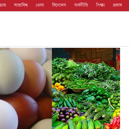
গ্রাম
সারাবিশ্ব
খেলা
বিনোদন
অর্থনীতি
শিক্ষা
প্রবাস