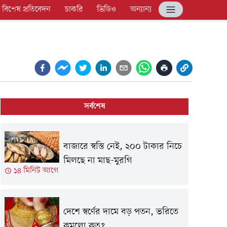
বিশেষ প্রতিবেদন
চাকরি
ভিডিও
অন্যান্য
সর্বশেষ
বাজারে স্বস্তি নেই, ২০০ টাকার নিচে
মিলছে না মাছ-মুরগি
১৪ মিনিট আগে
দেশে স্বর্ণের দামে বড় পতন, ভরিতে
কমলো কত?