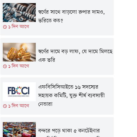
স্বর্ণের সাথে বাড়লো রুপার দামও,
ভরিতে কত?
১ দিন আগে
স্বর্ণের দামে বড় লাফ, যে দামে মিলছে
এক ভরি
১ দিন আগে
এফবিসিসিআইতে ১৬ সদস্যের
সহায়ক কমিটি, যুক্ত শীর্ষ ব্যবসায়ী
নেতারা
১ দিন আগে
বন্দরে পড়ে থাকা ৫ কনটেইনার