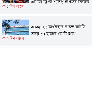
এনার্জি ড্রিংক-শ্যাম্পু ধ্বংসের সিদ্ধান্ত
১ দিন আগে
২০২৫-২৬ অর্থবছরে রাজস্ব ঘাটতি
সাড়ে ৮৭ হাজার কোটি টাকা
২ দিন আগে