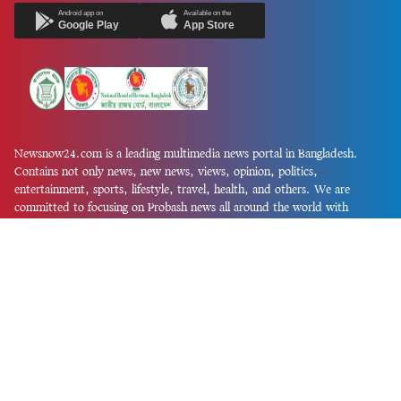
Android app on
Available on the
Google Play
App Store
Newsnow24.com is a leading multimedia news portal in Bangladesh.
Contains not only news, new news, views, opinion, politics,
entertainment, sports, lifestyle, travel, health, and others. We are
committed to focusing on Probash news all around the world with
visuals.
তথ্য অধিদফতরের নিবন্ধন নম্বর :১৩৫
Dhaka Office:
House-55, Road-08, Block-D, Niketon, Gulshan-1,
Dhaka-1212.
Phone:
+880 1856 195 622
(WhatsApp)
Phone:
+880 1869 913 486
Chittagong office:
House-85/A, Road-7, 5th Floor, O.R.Nizam Road
R/A, 15 No. Bagmoniram,Panchlaish, Chattogram 4000.
Phone:
+880 1850 414 847