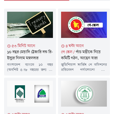
৫৩ মিনিট আগে
৪ ঘন্টা আগে
১০ বছর মেয়াদি ট্রেজারি বন্ড রি-
পে স্কেল
/
পাঁচ মন্ত্রীকে নিয়ে
ইস্যুর নিলাম মঙ্গলবার
কমিটি গঠন, আছেন যারা
বাংলাদেশ ব্যাংকে ১০ বছর
জুডিশিয়াল সার্ভিস পে কমিশনের
(অবশিষ্ট ৫.৭৮ বছরের জন্য রি-
প্রতিবেদন পর্যালোচনা এবং
ইস্যু) মেয়াদি বাংলাদেশ গভর্নমেন্ট
প্রয়োজনীয় সুপারিশ প্রণয়নে ফের
ট্রেজারি বন্ড বিক্রির নিলাম আগামী
সাত সদস্যের উচ্চপর্যায়ের কমিটি
মঙ্গলবার (১১ আগস্ট) অনুষ্ঠিত হবে।
গঠন করেছে সরকার। অর্থমন্ত্রী
সোমবার (১০ আগস্ট) বাংলাদেশ
আমির খসরু মাহমুদ চৌধুরীকে
ব্যাংকের যোগাযোগ ও প্রকাশনা
সভাপতি করে এ কমিটি করা
বিভাগ (ডিসিপি) এক বিজ্ঞপ্তিতে এ
হয়েছে। এতে সরকারের একাধিক
তথ্য জানিয়েছে।এতে বলা হয়েছে,
মন্ত্রী ও সংশ্লিষ্ট কর্মকর্তাকে সদস্য
বাংলাদেশ ব্যাংকে মঙ্গলবার ১০
করা হয়েছে। সম্প্রতি এ বিষয়ে