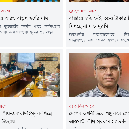
টা আগে
২৩ ঘন্টা আগে
রে আরও বাড়ল স্বর্ণের দাম
বাজারে স্বস্তি নেই, ২০০ টাকার 
মিলছে না মাছ-মুরগি
যুক্তরাষ্ট্রের অকৃষি খাতে কর্মসংস্থান
 তুলনায় কমে যাওয়ায় সুদের হার বাড়ানোর
রাজধানীর বাজারগুলোতে নিত্য
মেছে। এর প্রভাবে শুক্রবার (৭ আগস্ট)
খাদ্যপণ্যের দাম এখনও সাধারণ মানু
াম ২ শতাংশের বেশি বেড়ে সাত সপ্তাহের
বাইরে। কম আয়ের মানুষের ভরসার পণ
চ্চ পর্যায়ে পৌঁছেছে। একই সাথে মূল্যবান
মুরগি, পাঙাশ ও তেলাপিয়ার দামও ব
মাসের মধ্যে সবচেয়ে ভালো সাপ্তাহিক দর
নিম্ন ও মধ্যবিত্ত পরিবারের ওপর বাড়ছে
ে রয়েছে।বার্তা সংস্থা রয়টার্সের এক
চাপ।শুক্রবার (৭ আগস্ট) রাজধানীর বিভিন্
..
দেখা গেছে, ২০০ টাকার নিচে কোনো মাছ
মুরগি পাওয়া যাচ্ছে...
আগে
২ দিন আগে
তকে বৈধ-জবাবদিহিমূলক শিল্পে
দেশের অর্থনীতিকে পঙ্গু করে গে
র উদ্যোগ
আওয়ামী লীগ সরকার: গভর্নর