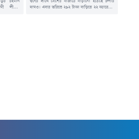
তাকুর রহমান
স্বর্ণের সাথে দেশের বাজারে বাড়ানো হয়েছে রুপার
়ামী লীগের
দামও। এবার ভরিতে ২৯২ টাকা বাড়িয়ে ২২ ক্যারেটের
ীয়াংশ অর্থ
এক ভরি রুপার দাম নির্ধারণ করা হয়েছে ৪ হাজার
রায় ২ কোটি
৮৯৯ টাকা।বৃহস্পতিবার (৬ আগস্ট) সকালে এক
্তির মুখে
বিজ্ঞপ্তিতে এ তথ্য জানিয়েছে বাজুস। নতুন এ দাম
 লীগ সরকার
আজ সকাল ১০টা থেকেই কার্যকর হবে।বিজ্ঞপ্তিতে বলা
ছে। ব্যাংকিং
হয়, স্থানীয় বাজারে তেজাবি রুপার...
ে...