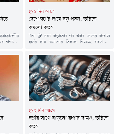
১ দিন আগে
নিচে
দেশে স্বর্ণের দামে বড় পতন, ভরিতে
কমলো কত?
প্রয়োজনীয়
টানা দুই দফা বাড়ানোর পর এবার দেশের বাজারে
ষের নাগালের
স্বর্ণের দাম কমানোর সিদ্ধান্ত নিয়েছে বাংলাদেশ
্য ব্রয়লার
জুয়েলার্স অ্যাসোসিয়েশন (বাজুস)। এবার ভরিতে ৩
েড়েছে। ফলে
হাজার ২৬৬ টাকা কমিয়ে ভ্যাটসহ ২২ ক্যারেটের এক
 বাজার খরচের
ভরি স্বর্ণের দাম ২ লাখ ২৯ হাজার ৬৬৪ টাকা নির্ধারণ
ন বাজার ঘুরে
করেছে সংগঠনটি।শুক্রবার (৭ আগস্ট) সকালে এক
 বা ব্রয়লার
বিজ্ঞপ্তিতে এ তথ্য জানিয়েছে বাজুস। নতুন...
২ দিন আগে
ছে
স্বর্ণের সাথে বাড়লো রুপার দামও, ভরিতে
কত?