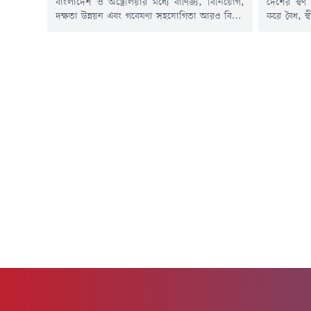
বাংলাদেশ ও অস্ট্রেলিয়ার মধ্যে বাণিজ্য, বিনিয়োগ,
দেশের স্বর্
দক্ষতা উন্নয়ন এবং গবেষণা সহযোগিতা আরও বিস্তৃত
করে বৈধ, স্
ও প্রাতিষ্ঠানিকভাবে এগিয়ে নেওয়ার ওপর গুরুত্বারোপ
রূপান্তরের 
করেছেন বাণিজ্যমন্ত্রী খন্দকার আব্দুল মুক্তাদির এবং
নীতিমালা
বাংলাদেশে নিযুক্ত অস্ট্রেলিয়ার হাইকমিশনার সুসান
প্রস্তুত কর
রাইল।বৃহস্পতিবার (৬ আগস্ট) সচিবালয়ে বাণিজ্য
সংস্থা ও 
মন্ত্রণালয়ে অনুষ্ঠিত এক বৈঠকে দুই দেশের অর্থনৈতিক
লিখিত মতাম
সম্পর্ক আরও গভীর করার লক্ষ্যে বাণিজ্য আলোচনা,
(৬ আগস্ট) স
সক্ষমতা...