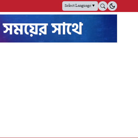
Select Language
▼