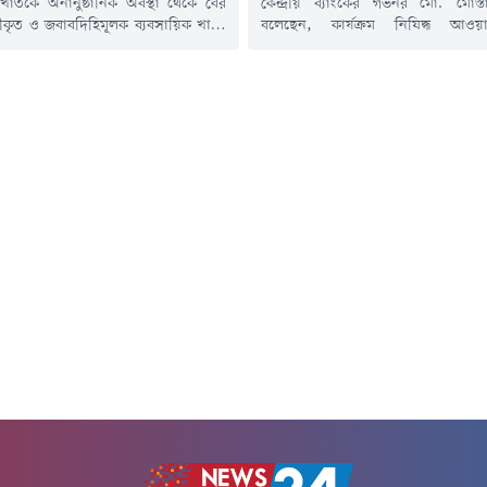
ণ খাতকে অনানুষ্ঠানিক অবস্থা থেকে বের
কেন্দ্রীয় ব্যাংকের গভর্নর মো. মোস্
বীকৃত ও জবাবদিহিমূলক ব্যবসায়িক খাতে
বলেছেন, কার্যক্রম নিষিদ্ধ আওয
উদ্যোগ নিয়েছে সরকার। এ লক্ষ্যে 'স্বর্ণ
শাসনামলে ব্যাংক খাতের প্রায় এক-তৃত
 ২০১৮ (সংশোধিত) ২০২৬'-এর খসড়া
লোপাট হয়েছে। এর ফলে বর্তমানে প্
া হয়েছে এবং এ বিষয়ে সংশ্লিষ্ট সরকারি
আমানতকারী অনিশ্চয়তা ও ভোগান
অংশীজনদের আগামী রবিবারের মধ্যে
পড়েছেন।তিনি আরও বলেন, আওয়ামী
ত জমা দিতে বলা হয়েছে।বৃহস্পতিবার
দেশের অর্থনীতিকে পঙ্গু করে দিয়ে গে
চিবালয়ে বাণিজ্য...
খাতের এক তৃতীয়াংশ টাকা চুরি করে নিয়