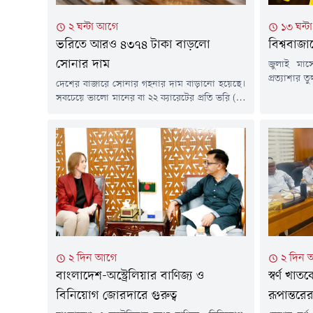
২ ঘন্টা আগে
১৩ ঘন্
ভরিতে আরও ৪৩৭৪ টাকা বাড়লো
বিশ্ববাজা
সোনার দাম
জুলাই মাসে 
প্রত্যাশার
দেশের বাজারে সোনার গহনার দাম বাড়ানো হয়েছে।
সম্ভাবনা ক
সবচেয়ে ভালো মানের বা ২২ ক্যারেটের প্রতি ভরি (১১
স্বর্ণের দ
দশমিক ৬৬৪ গ্রাম) সোনার গহনার দাম বাড়ানো
মধ্যে সর্বো
হয়েছে ৪ হাজার ৩৭৪ টাকা। এতে ভ্যাটসহ ভালো
ধাতুটি সাত 
মানের এক ভরি সোনার গহনার দাম নির্ধারণ করা
বৃদ্ধির পথ
হয়েছে ২ লাখ ৩৪ হাজার ৩৮ টাকা।স্থানীয় বাজারে
প্রতিবেদনে.
তেজাবী সোনার দাম...
২ দিন আগে
২ দিন 
বাংলাদেশ-অস্ট্রেলিয়ার বাণিজ্য ও
স্বর্ণ খা
বিনিয়োগ জোরদারে গুরুত্ব
রূপান্তরে