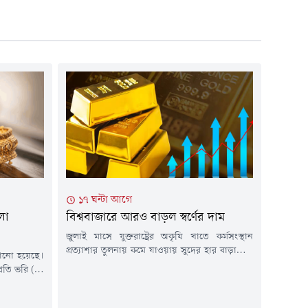
১৭ ঘন্টা আগে
লো
বিশ্ববাজারে আরও বাড়ল স্বর্ণের দাম
জুলাই মাসে যুক্তরাষ্ট্রের অকৃষি খাতে কর্মসংস্থান
প্রত্যাশার তুলনায় কমে যাওয়ায় সুদের হার বাড়ানোর
ানো হয়েছে।
সম্ভাবনা কমেছে। এর প্রভাবে শুক্রবার (৭ আগস্ট)
্রতি ভরি (১১
স্বর্ণের দাম ২ শতাংশের বেশি বেড়ে সাত সপ্তাহের
াম বাড়ানো
মধ্যে সর্বোচ্চ পর্যায়ে পৌঁছেছে। একই সাথে মূল্যবান
যাটসহ ভালো
ধাতুটি সাত মাসের মধ্যে সবচেয়ে ভালো সাপ্তাহিক দর