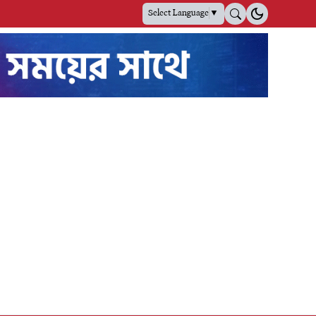
Select Language
▼