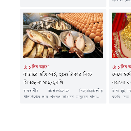
সর্বোচ্চ ১
কমেছে। একই সাথে এক্সচেঞ্জটির অন্যান্য সূচকেও
প্রেসিডেন্টক
পতন দেখা গেছে। তবে সূচকের পতনের মধ্যেও
করেছে যুক্
ডিএসইতে গড় লেনদেনের পরিমাণ প্রায় ১২ শতাংশ
Sanctionin
বেড়েছে। অন্যদিকে, দেশের...
বিলটি ৮৬
আইন হয়নি
মার্কিন...
১ দিন আগে
১ দিন 
বাজারে স্বস্তি নেই, ২০০ টাকার নিচে
দেশে স্বর
মিলছে না মাছ-মুরগি
কমলো ক
রাজধানীর বাজারগুলোতে নিত্যপ্রয়োজনীয়
টানা দুই 
খাদ্যপণ্যের দাম এখনও সাধারণ মানুষের নাগালের
স্বর্ণের দ
বাইরে। কম আয়ের মানুষের ভরসার পণ্য ব্রয়লার
জুয়েলার্স
মুরগি, পাঙাশ ও তেলাপিয়ার দামও বেড়েছে। ফলে
হাজার ২৬৬ 
নিম্ন ও মধ্যবিত্ত পরিবারের ওপর বাড়ছে বাজার খরচের
ভরি স্বর্ণে
চাপ।শুক্রবার (৭ আগস্ট) রাজধানীর বিভিন্ন বাজার ঘুরে
করেছে সংগ
দেখা গেছে, ২০০ টাকার নিচে কোনো মাছ বা ব্রয়লার
বিজ্ঞপ্তিতে 