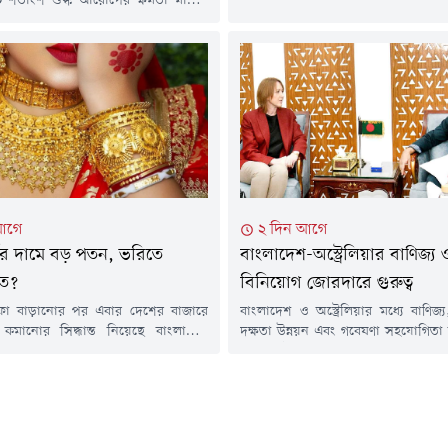
০০ শতাংশ শুল্ক আরোপের ক্ষমতা মার্কিন
মানের এক ভরি সোনার গহনার দাম নি
ে দেওয়ার লক্ষ্যে একটি গুরুত্বপূর্ণ বিল পাস
হয়েছে ২ লাখ ৩৪ হাজার ৩৮ টাকা।স্থা
তরাষ্ট্রের সিনেট। 'Lindsey O. Graham
তেজাবী সোনার দাম...
g Russia and Iran Act of 2026' নামের
-১১ ভোটে পাস হয়েছে।বিলটি এখনো
। এটি কার্যকর করতে হলে প্রথমে
আগে
২ দিন আগে
্ণের দামে বড় পতন, ভরিতে
বাংলাদেশ-অস্ট্রেলিয়ার বাণিজ্য 
ত?
বিনিয়োগ জোরদারে গুরুত্ব
দফা বাড়ানোর পর এবার দেশের বাজারে
বাংলাদেশ ও অস্ট্রেলিয়ার মধ্যে বাণিজ্
াম কমানোর সিদ্ধান্ত নিয়েছে বাংলাদেশ
দক্ষতা উন্নয়ন এবং গবেষণা সহযোগিতা 
 অ্যাসোসিয়েশন (বাজুস)। এবার ভরিতে ৩
ও প্রাতিষ্ঠানিকভাবে এগিয়ে নেওয়ার ওপর
টাকা কমিয়ে ভ্যাটসহ ২২ ক্যারেটের এক
করেছেন বাণিজ্যমন্ত্রী খন্দকার আব্দুল ম
র দাম ২ লাখ ২৯ হাজার ৬৬৪ টাকা নির্ধারণ
বাংলাদেশে নিযুক্ত অস্ট্রেলিয়ার হাইক
ঠনটি।শুক্রবার (৭ আগস্ট) সকালে এক
রাইল।বৃহস্পতিবার (৬ আগস্ট) সচিবাল
এ তথ্য জানিয়েছে বাজুস। নতুন...
মন্ত্রণালয়ে অনুষ্ঠিত এক বৈঠকে দুই দেশ