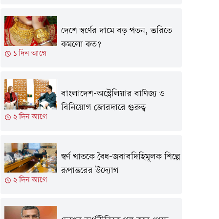
দেশে স্বর্ণের দামে বড় পতন, ভরিতে
কমলো কত?
১ দিন আগে
বাংলাদেশ-অস্ট্রেলিয়ার বাণিজ্য ও
বিনিয়োগ জোরদারে গুরুত্ব
২ দিন আগে
স্বর্ণ খাতকে বৈধ-জবাবদিহিমূলক শিল্পে
রূপান্তরের উদ্যোগ
২ দিন আগে