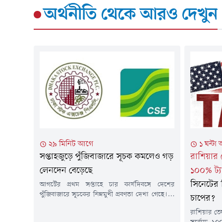
অর্থনীতি
থেকে আরও দেখুন
২৯ মিনিট আগে
১ ঘন্টা
সপ্তাহজুড়ে পুঁজিবাজারে সূচক কমলেও গড়
রাশিয়ার
লেনদেন বেড়েছে
১০০% ট্য
সিনেটের 
আগস্টের প্রথম সপ্তাহে চার কার্যদিবসে দেশের
পুঁজিবাজারে সূচকের নিম্নমুখী প্রবণতা দেখা গেছে। এ
চাপের?
সময়ে দেশের প্রধান পুঁজিবাজার ঢাকা স্টক এক্সচেঞ্জের
রাশিয়ার তে
(ডিএসই) প্রধান সূচক ডিএসইএক্স প্রায় ১ শতাংশ