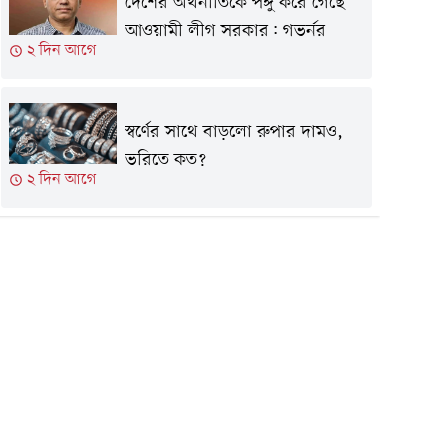
দেশের অর্থনীতিকে পঙ্গু করে গেছে
আওয়ামী লীগ সরকার: গভর্নর
২ দিন আগে
স্বর্ণের সাথে বাড়লো রুপার দামও,
ভরিতে কত?
২ দিন আগে