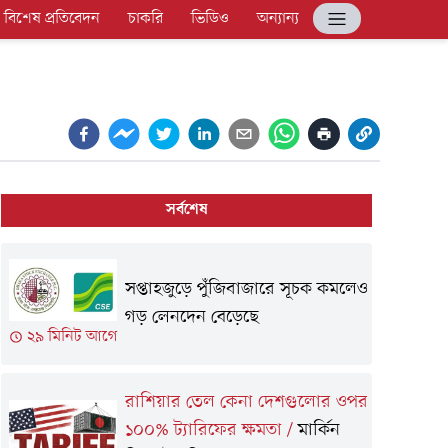
বিশেষ প্রতিবেদন
চাকরি
ভিডিও
অন্যান্য
সর্বশেষ
সপ্তাহজুড়ে পুঁজিবাজারে সূচক কমলেও
গড় লেনদেন বেড়েছে
২৯ মিনিট আগে
রাশিয়ার তেল কেনা দেশগুলোর ওপর
১০০% ট্যারিফের ক্ষমতা
/
মার্কিন