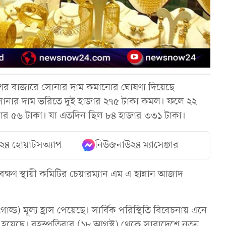
ের বাজারে সোনার দাম কমানোর ঘোষণা দিয়েছে
 সোনার দাম ভরিতে দুই হাজার ২৭৫ টাকা কমল। ফলে ২২
 হাজার ৫৬ টাকা। যা এতদিন ছিল ৮৪ হাজার ৩৩১ টাকা।
২৪ হোয়াটসঅ্যাপ
নিউজনাউ২৪ ম্যাসেঞ্জার
যবেক্ষণ স্থায়ী কমিটির চেয়ারম্যান এম এ হান্নান আজাদ
োল্ড) মূল্য হ্রাস পেয়েছে। সার্বিক পরিস্থিতি বিবেচনায় এনে
করা হ‌য়ে‌ছে। বৃহস্পতিবার (১৮ আগস্ট) থেকে সারাদেশে নতুন