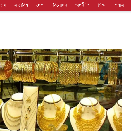
গ্রাম
সারাবিশ্ব
খেলা
বিনোদন
অর্থনীতি
শিক্ষা
প্রবাস