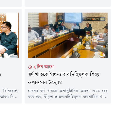
র্ধারণ করা
বৃদ্ধির পথে রয়েছে।বার্তা সংস্থা রয়টার্সের এক
নীয় বাজারে
প্রতিবেদনে...
২ দিন আগে
ও
স্বর্ণ খাতকে বৈধ-জবাবদিহিমূলক শিল্পে
রূপান্তরের উদ্যোগ
য, বিনিয়োগ,
দেশের স্বর্ণ খাতকে অনানুষ্ঠানিক অবস্থা থেকে বের
আরও বিস্তৃত
করে বৈধ, স্বীকৃত ও জবাবদিহিমূলক ব্যবসায়িক খাতে
 গুরুত্বারোপ
রূপান্তরের উদ্যোগ নিয়েছে সরকার। এ লক্ষ্যে 'স্বর্ণ
ুক্তাদির এবং
নীতিমালা ২০১৮ (সংশোধিত) ২০২৬'-এর খসড়া
মিশনার সুসান
প্রস্তুত করা হয়েছে এবং এ বিষয়ে সংশ্লিষ্ট সরকারি
য়ে বাণিজ্য
সংস্থা ও অংশীজনদের আগামী রবিবারের মধ্যে
ের অর্থনৈতিক
লিখিত মতামত জমা দিতে বলা হয়েছে।বৃহস্পতিবার