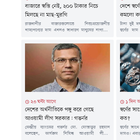
বাজারে স্বস্তি নেই, ২০০ টাকার নিচে
দেশে স্বর
মিলছে না মাছ-মুরগি
কমলো ক
রাজধানীর বাজারগুলোতে নিত্যপ্রয়োজনীয়
টানা দুই 
খাদ্যপণ্যের দাম এখনও সাধারণ মানুষের নাগালের
স্বর্ণের দ
বাইরে। কম আয়ের মানুষের ভরসার পণ্য ব্রয়লার
জুয়েলার্স
মুরগি, পাঙাশ ও তেলাপিয়ার দামও বেড়েছে। ফলে
হাজার ২৬৬ 
নিম্ন ও মধ্যবিত্ত পরিবারের ওপর বাড়ছে বাজার খরচের
ভরি স্বর্ণে
চাপ।শুক্রবার (৭ আগস্ট) রাজধানীর বিভিন্ন বাজার ঘুরে
করেছে সংগ
দেখা গেছে, ২০০ টাকার নিচে কোনো মাছ বা ব্রয়লার
বিজ্ঞপ্তিতে 
মুরগি পাওয়া যাচ্ছে...
২৩ ঘন্টা আগে
১ দিন 
দেশের অর্থনীতিকে পঙ্গু করে গেছে
স্বর্ণের
আওয়ামী লীগ সরকার: গভর্নর
কত?
কেন্দ্রীয় ব্যাংকের গভর্নর মো. মোস্তাকুর রহমান
স্বর্ণের স
বলেছেন, কার্যক্রম নিষিদ্ধ আওয়ামী লীগের
দামও। এবার
শাসনামলে ব্যাংক খাতের প্রায় এক-তৃতীয়াংশ অর্থ
এক ভরি রুপ