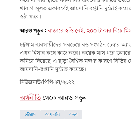
করোনা পরিস্থিতির ধকল বিশ্ব এখনোও কাটিয়ে উঠতে প
খারাপ।মূলত একারণেই আমদানি রপ্তানি দুটোই কমে 
ওঠা যাবে।
আরও পড়ুন:
বাজারে স্বস্তি নেই, ২০০ টাকার নিচে ম
চট্টগ্রাম ব্যবসায়ীদের সবচেয়ে বড় সংগঠন চেম্বার অ্
এখন হিসাব কষে কাজ করে। কয়েক মাস ধরে ডলারের দ
কমিয়ে দিয়েছে।এ ছাড়া বৈশ্বিক মন্দার কারণে বিভিন্
আমদানি-রপ্তানি দুটোই কমেছে।
নিউজনাউ/পিপিএন/২০২২
অর্থনীতি
থেকে আরও পড়ুন
চট্টগ্রাম
আমদানি
বন্দর