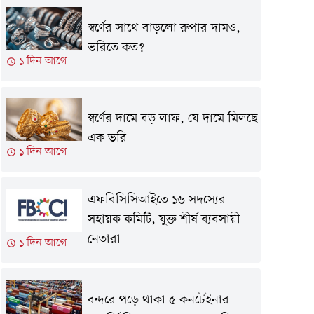
স্বর্ণের সাথে বাড়লো রুপার দামও,
ভরিতে কত?
১ দিন আগে
স্বর্ণের দামে বড় লাফ, যে দামে মিলছে
এক ভরি
১ দিন আগে
এফবিসিসিআইতে ১৬ সদস্যের
সহায়ক কমিটি, যুক্ত শীর্ষ ব্যবসায়ী
নেতারা
১ দিন আগে
বন্দরে পড়ে থাকা ৫ কনটেইনার