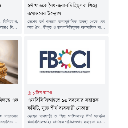
ও
স্বর্ণ খাতকে বৈধ-জবাবদিহিমূলক শিল্পে
রূপান্তরের উদ্যোগ
য, বিনিয়োগ,
দেশের স্বর্ণ খাতকে অনানুষ্ঠানিক অবস্থা থেকে বের
আরও বিস্তৃত
করে বৈধ, স্বীকৃত ও জবাবদিহিমূলক ব্যবসায়িক খাতে
 গুরুত্বারোপ
রূপান্তরের উদ্যোগ নিয়েছে সরকার। এ লক্ষ্যে 'স্বর্ণ
ুক্তাদির এবং
নীতিমালা ২০১৮ (সংশোধিত) ২০২৬'-এর খসড়া
মিশনার সুসান
প্রস্তুত করা হয়েছে এবং এ বিষয়ে সংশ্লিষ্ট সরকারি
য়ে বাণিজ্য
সংস্থা ও অংশীজনদের আগামী রবিবারের মধ্যে
ের অর্থনৈতিক
লিখিত মতামত জমা দিতে বলা হয়েছে।বৃহস্পতিবার
জ্য আলোচনা,
(৬ আগস্ট) সচিবালয়ে বাণিজ্য...
১ দিন আগে
ে মিলছে এক
এফবিসিসিআইতে ১৬ সদস্যের সহায়ক
কমিটি, যুক্ত শীর্ষ ব্যবসায়ী নেতারা
দাম বাড়ানোর
দেশের ব্যবসায়ী ও শিল্প মালিকদের শীর্ষ সংগঠন
্যাসোসিয়েশন
এফবিসিসিআইর কার্যক্রম পরিচালনায় সহায়তা করতে
টাকা বাড়িয়ে
১৬ সদস্যের একটি সহায়ক কমিটি গঠন করা হয়েছে।