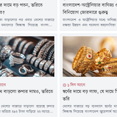
্ণের দামে বড় পতন, ভরিতে
বাংলাদেশ-অস্ট্রেলিয়ার বাণিজ্য 
ত?
বিনিয়োগ জোরদারে গুরুত্ব
দফা বাড়ানোর পর এবার দেশের বাজারে
বাংলাদেশ ও অস্ট্রেলিয়ার মধ্যে বাণিজ্
াম কমানোর সিদ্ধান্ত নিয়েছে বাংলাদেশ
দক্ষতা উন্নয়ন এবং গবেষণা সহযোগিতা 
 অ্যাসোসিয়েশন (বাজুস)। এবার ভরিতে ৩
ও প্রাতিষ্ঠানিকভাবে এগিয়ে নেওয়ার ওপর
টাকা কমিয়ে ভ্যাটসহ ২২ ক্যারেটের এক
করেছেন বাণিজ্যমন্ত্রী খন্দকার আব্দুল ম
র দাম ২ লাখ ২৯ হাজার ৬৬৪ টাকা নির্ধারণ
বাংলাদেশে নিযুক্ত অস্ট্রেলিয়ার হাইক
ঠনটি।শুক্রবার (৭ আগস্ট) সকালে এক
রাইল।বৃহস্পতিবার (৬ আগস্ট) সচিবাল
এ তথ্য জানিয়েছে বাজুস। নতুন...
মন্ত্রণালয়ে অনুষ্ঠিত এক বৈঠকে দুই দেশ
সম্পর্ক আরও গভীর করার লক্ষ্যে বাণি
সক্ষমতা...
আগে
১ দিন আগে
 সাথে বাড়লো রুপার দামও, ভরিতে
স্বর্ণের দামে বড় লাফ, যে দাম
ভরি
াথে দেশের বাজারে বাড়ানো হয়েছে রুপার
দেশের বাজারে বড় ব্যবধানে স্বর্ণের 
 ভরিতে ২৯২ টাকা বাড়িয়ে ২২ ক্যারেটের
সিদ্ধান্ত নিয়েছে বাংলাদেশ জুয়েলার্স অ
ার দাম নির্ধারণ করা হয়েছে ৪ হাজার
(বাজুস)। এবার ভরিতে ৯ হাজার ৮৫৬ 