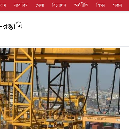
গ্রাম
সারাবিশ্ব
খেলা
বিনোদন
অর্থনীতি
শিক্ষা
প্রবাস
-রপ্তানি