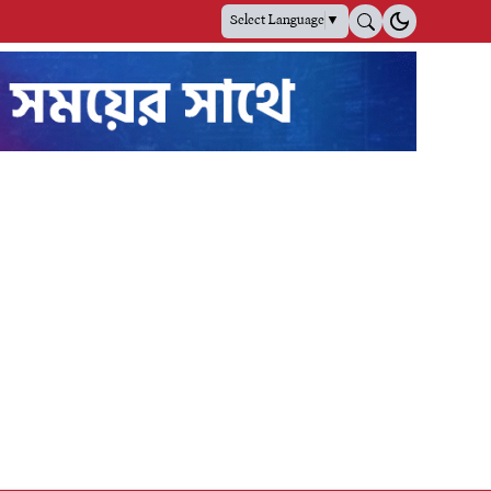
Select Language
▼