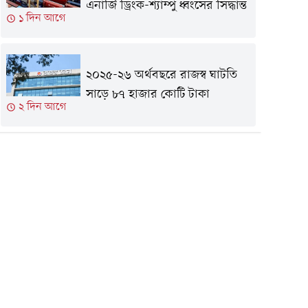
এনার্জি ড্রিংক-শ্যাম্পু ধ্বংসের সিদ্ধান্ত
১ দিন আগে
২০২৫-২৬ অর্থবছরে রাজস্ব ঘাটতি
সাড়ে ৮৭ হাজার কোটি টাকা
২ দিন আগে