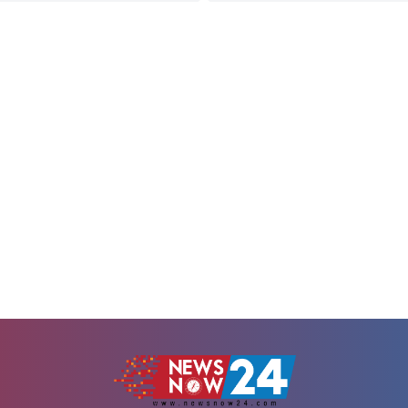
বৃহস্পতিবার (৬ আগস্ট) সকালে এক
ভ্যাটসহ ২২ ক্যারেটের এক ভরি স্বর্ণের
ে এ তথ্য জানিয়েছে বাজুস। নতুন এ দাম
৩২ হাজার ৯৩০ টাকা নির্ধারণ করেছ
টা থেকেই কার্যকর হবে।বিজ্ঞপ্তিতে বলা
বৃহস্পতিবার (৬ আগস্ট) সকালে এক বিজ্ঞপ
় বাজারে তেজাবি রুপার...
জানিয়েছে বাজুস। নতুন এ দাম আজ সক