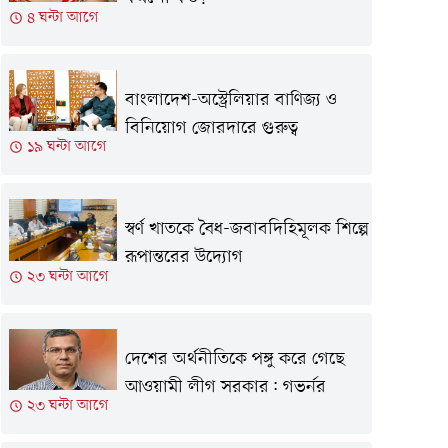
৪ ঘন্টা আগে
বাংলাদেশ-অস্ট্রেলিয়ার বাণিজ্য ও
বিনিয়োগ জোরদারে গুরুত্ব
১৯ ঘন্টা আগে
স্বর্ণ খাতকে বৈধ-জবাবদিহিমূলক শিল্পে
রূপান্তরের উদ্যোগ
২৩ ঘন্টা আগে
দেশের অর্থনীতিকে পঙ্গু করে গেছে
আওয়ামী লীগ সরকার: গভর্নর
২৩ ঘন্টা আগে