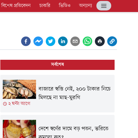
বিশেষ প্রতিবেদন
চাকরি
ভিডিও
অন্যান্য
সর্বশেষ
বাজারে স্বস্তি নেই, ২০০ টাকার নিচে
মিলছে না মাছ-মুরগি
২ ঘন্টা আগে
দেশে স্বর্ণের দামে বড় পতন, ভরিতে
কমলো কত?