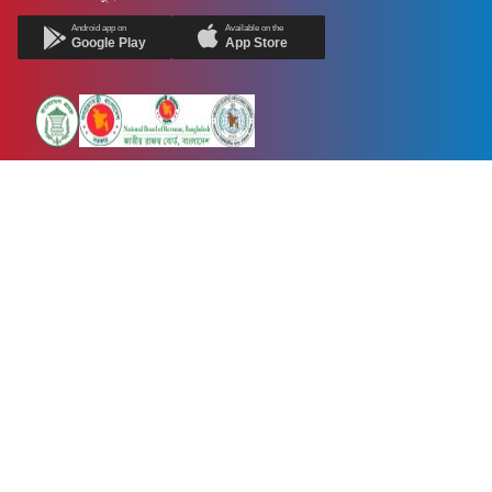
Android app on
Available on the
Google Play
App Store
Newsnow24.com is a leading multimedia news portal in Bangladesh.
Contains not only news, new news, views, opinion, politics,
entertainment, sports, lifestyle, travel, health, and others. We are
committed to focusing on Probash news all around the world with
visuals.
তথ্য অধিদফতরের নিবন্ধন নম্বর :১৩৫
Dhaka Office:
House-55, Road-08, Block-D, Niketon, Gulshan-1,
Dhaka-1212.
Phone:
+880 1856 195 622
(WhatsApp)
Phone:
+880 1869 913 486
Chittagong office:
House-85/A, Road-7, 5th Floor, O.R.Nizam Road
R/A, 15 No. Bagmoniram,Panchlaish, Chattogram 4000.
Phone:
+880 1850 414 847