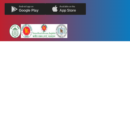
Android app on
Available on the
Google Play
App Store
Newsnow24.com is a leading multimedia news portal in Bangladesh.
Contains not only news, new news, views, opinion, politics,
entertainment, sports, lifestyle, travel, health, and others. We are
committed to focusing on Probash news all around the world with
visuals.
তথ্য অধিদফতরের নিবন্ধন নম্বর :১৩৫
Dhaka Office:
House-55, Road-08, Block-D, Niketon, Gulshan-1,
Dhaka-1212.
Phone:
+880 1856 195 622
(WhatsApp)
Phone:
+880 1869 913 486
Chittagong office:
House-85/A, Road-7, 5th Floor, O.R.Nizam Road
R/A, 15 No. Bagmoniram,Panchlaish, Chattogram 4000.
Phone:
+880 1850 414 847