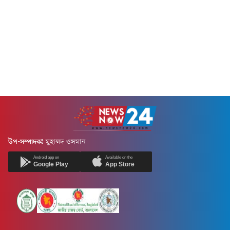
উপ-সম্পাদকঃ
মুহাম্মদ ওসমান
Android app on
Available on the
Google Play
App Store