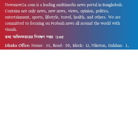
Newsnow24.com is a leading multimedia news portal in Bangladesh.
Contains not only news, new news, views, opinion, politics,
entertainment, sports, lifestyle, travel, health, and others. We are
committed to focusing on Probash news all around the world with
visuals.
তথ্য অধিদফতরের নিবন্ধন নম্বর :১৩৫
Dhaka Office:
House-55, Road-08, Block-D, Niketon, Gulshan-1,
Dhaka-1212.
Phone:
+880 1856 195 622
(WhatsApp)
Phone:
+880 1869 913 486
Chittagong office:
House-85/A, Road-7, 5th Floor, O.R.Nizam Road
R/A, 15 No. Bagmoniram,Panchlaish, Chattogram 4000.
Phone:
+880 1850 414 847
Phone:
+880 1313 427 319
Email:
newsnow24official@gmail.com
Design and Developed by
Md. Asif Iqbal
Privacy Policy
Contact Us