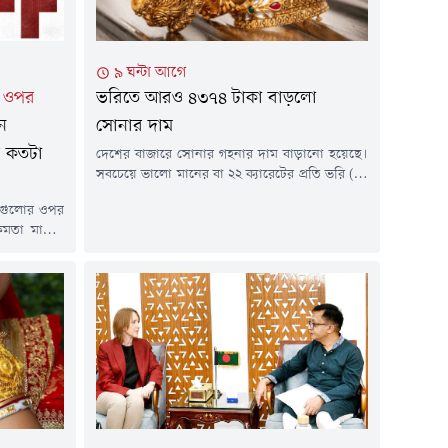
৯ ঘন্টা আগে
র ওপর
ভরিতে আরও ৪৩৭৪ টাকা বাড়লো
িন
সোনার দাম
য কতটা
দেশের বাজারে সোনার গহনার দাম বাড়ানো হয়েছে।
সবচেয়ে ভালো মানের বা ২২ ক্যারেটের প্রতি ভরি (১১
দশমিক ৬৬৪ গ্রাম) সোনার গহনার দাম বাড়ানো
েশগুলোর ওপর
হয়েছে ৪ হাজার ৩৭৪ টাকা। এতে ভ্যাটসহ ভালো
মতা মার্কিন
মানের এক ভরি সোনার গহনার দাম নির্ধারণ করা
পূর্ণ বিল পাস
হয়েছে ২ লাখ ৩৪ হাজার ৩৮ টাকা।স্থানীয় বাজারে
y O. Graham
তেজাবী সোনার দাম...
2026' নামের
িলটি এখনো
লে প্রথমে