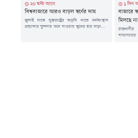
২০ ঘন্টা আগে
১ দিন 
বিশ্ববাজারে আরও বাড়ল স্বর্ণের দাম
বাজারে স্
মিলছে না
জুলাই মাসে যুক্তরাষ্ট্রের অকৃষি খাতে কর্মসংস্থান
প্রত্যাশার তুলনায় কমে যাওয়ায় সুদের হার বাড়ানোর
রাজধানীর
সম্ভাবনা কমেছে। এর প্রভাবে শুক্রবার (৭ আগস্ট)
খাদ্যপণ্যে
স্বর্ণের দাম ২ শতাংশের বেশি বেড়ে সাত সপ্তাহের
বাইরে। কম
মধ্যে সর্বোচ্চ পর্যায়ে পৌঁছেছে। একই সাথে মূল্যবান
মুরগি, পা
ধাতুটি সাত মাসের মধ্যে সবচেয়ে ভালো সাপ্তাহিক দর
নিম্ন ও মধ্
বৃদ্ধির পথে রয়েছে।বার্তা সংস্থা রয়টার্সের এক
চাপ।শুক্রবা
প্রতিবেদনে...
দেখা গেছে,
মুরগি পাওয়া 