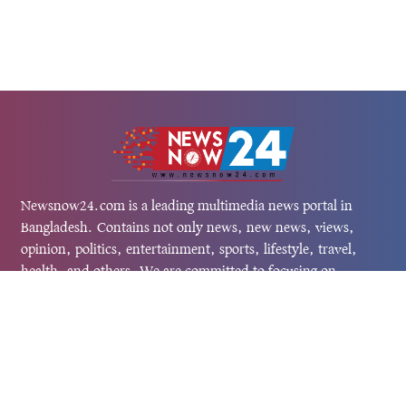
Newsnow24.com is a leading multimedia news portal in
Bangladesh. Contains not only news, new news, views,
opinion, politics, entertainment, sports, lifestyle, travel,
health, and others. We are committed to focusing on
Probash news all around the world with visuals.
তথ্য অধিদফতরের নিবন্ধন নম্বর :১৩৫