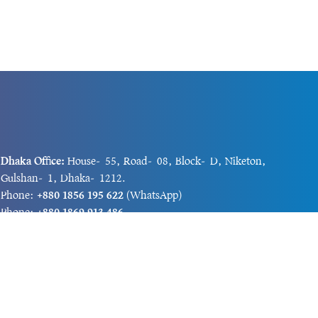
Dhaka Office:
House-55, Road-08, Block-D, Niketon,
Gulshan-1, Dhaka-1212.
Phone:
+880 1856 195 622
(WhatsApp)
Phone:
+880 1869 913 486
Chittagong office:
House-85/A, Road-7, 5th Floor,
O.R.Nizam Road R/A, 15 No. Bagmoniram,Panchlaish,
Chattogram 4000.
Phone:
+880 1850 414 847
Phone:
+880 1313 427 319