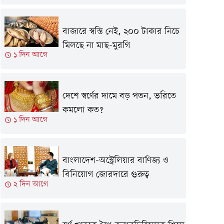
বাজারে স্বস্তি নেই, ২০০ টাকার নিচে
মিলছে না মাছ-মুরগি
১ দিন আগে
দেশে স্বর্ণের দামে বড় পতন, ভরিতে
কমলো কত?
১ দিন আগে
বাংলাদেশ-অস্ট্রেলিয়ার বাণিজ্য ও
বিনিয়োগ জোরদারে গুরুত্ব
২ দিন আগে