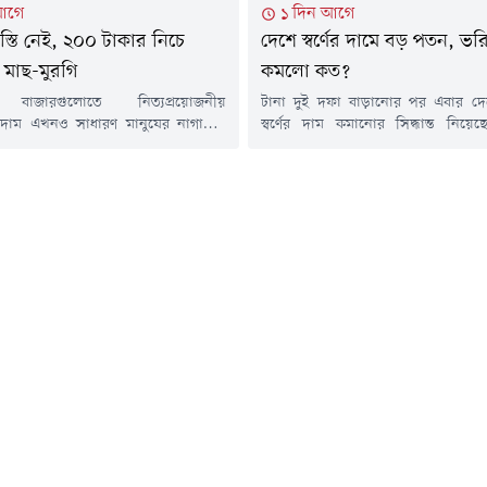
আগে
১ দিন আগে
বস্তি নেই, ২০০ টাকার নিচে
দেশে স্বর্ণের দামে বড় পতন, ভর
 মাছ-মুরগি
কমলো কত?
 বাজারগুলোতে নিত্যপ্রয়োজনীয়
টানা দুই দফা বাড়ানোর পর এবার দে
র দাম এখনও সাধারণ মানুষের নাগালের
স্বর্ণের দাম কমানোর সিদ্ধান্ত নিয়ে
 আয়ের মানুষের ভরসার পণ্য ব্রয়লার
জুয়েলার্স অ্যাসোসিয়েশন (বাজুস)। এ
ঙাশ ও তেলাপিয়ার দামও বেড়েছে। ফলে
হাজার ২৬৬ টাকা কমিয়ে ভ্যাটসহ ২২ ক
যবিত্ত পরিবারের ওপর বাড়ছে বাজার খরচের
ভরি স্বর্ণের দাম ২ লাখ ২৯ হাজার ৬৬৪ ট
র (৭ আগস্ট) রাজধানীর বিভিন্ন বাজার ঘুরে
করেছে সংগঠনটি।শুক্রবার (৭ আগস্ট
 ২০০ টাকার নিচে কোনো মাছ বা ব্রয়লার
বিজ্ঞপ্তিতে এ তথ্য জানিয়েছে বাজুস। নতু
যাচ্ছে...