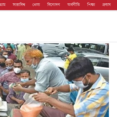
গ্রাম
সারাবিশ্ব
খেলা
বিনোদন
অর্থনীতি
শিক্ষা
প্রবাস