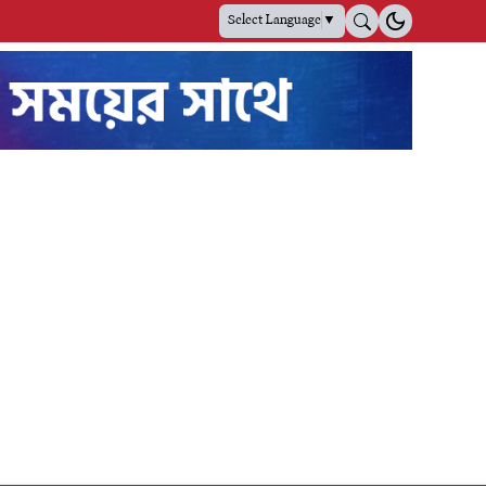
Select Language
▼