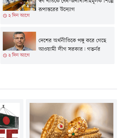
স্বর্ণ খাতকে বৈধ-জবাবদিহিমূলক শিল্পে
রূপান্তরের উদ্যোগ
২ দিন আগে
দেশের অর্থনীতিকে পঙ্গু করে গেছে
আওয়ামী লীগ সরকার: গভর্নর
২ দিন আগে