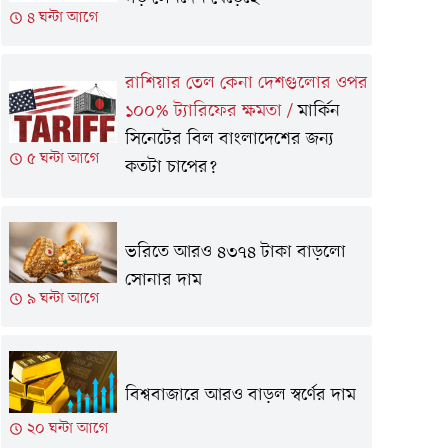
৪ ঘন্টা আগে
রাশিয়ার তেল কেনা দেশগুলোর ওপর
১০০% ট্যারিফের ক্ষমতা
/
মার্কিন
সিনেটের বিল বাংলাদেশের জন্য
৫ ঘন্টা আগে
কতটা চাপের?
ভরিতে আরও ৪৩৭৪ টাকা বাড়লো
সোনার দাম
৯ ঘন্টা আগে
বিশ্ববাজারে আরও বাড়ল স্বর্ণের দাম
২০ ঘন্টা আগে