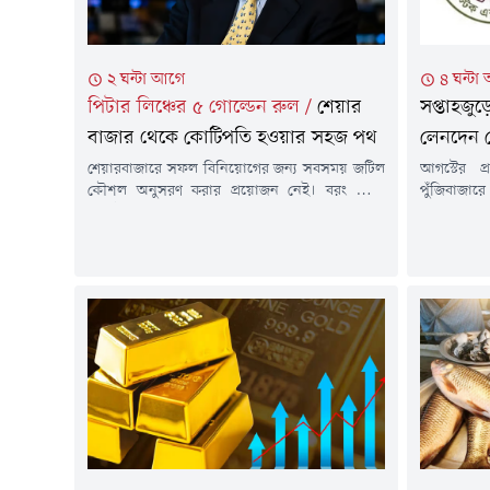
২ ঘন্টা আগে
৪ ঘন্টা
পিটার লিঞ্চের ৫ গোল্ডেন রুল
/
শেয়ার
সপ্তাহজু
বাজার থেকে কোটিপতি হওয়ার সহজ পথ
লেনদেন 
শেয়ারবাজারে সফল বিনিয়োগের জন্য সবসময় জটিল
আগস্টের প
কৌশল অনুসরণ করার প্রয়োজন নেই। বরং কোন
পুঁজিবাজারে
প্রতিষ্ঠানে বিনিয়োগ করছেন, সেই ব্যবসা সম্পর্কে
সময়ে দেশের 
আপনার কতটা ধারণা রয়েছে এবং বাজারের
(ডিএসই) প্
ওঠানামার সময় আপনি কতটা স্থির থাকতে পারেন-
কমেছে। একই
এসব বিষয়ই বেশি গুরুত্বপূর্ণ। কিংবদন্তি মার্কিন
পতন দেখা
বিনিয়োগকারী পিটার লিঞ্চের বিনিয়োগ দর্শনেও এমন
ডিএসইতে গ
বেশ কিছু গুরুত্বপূর্ণ শিক্ষার প্রতিফলন রয়েছে।১. যে...
বেড়েছে। অন