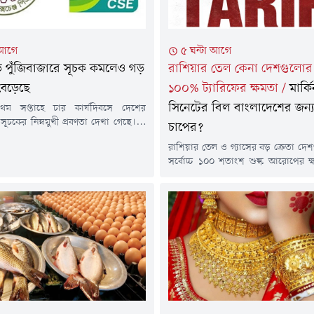
 আগে
৫ ঘন্টা আগে
ড়ে পুঁজিবাজারে সূচক কমলেও গড়
রাশিয়ার তেল কেনা দেশগুলো
বেড়েছে
১০০% ট্যারিফের ক্ষমতা
/
মার্ক
সিনেটের বিল বাংলাদেশের জন্
্রথম সপ্তাহে চার কার্যদিবসে দেশের
 সূচকের নিম্নমুখী প্রবণতা দেখা গেছে। এ
চাপের?
প্রধান পুঁজিবাজার ঢাকা স্টক এক্সচেঞ্জের
রাশিয়ার তেল ও গ্যাসের বড় ক্রেতা দ
রধান সূচক ডিএসইএক্স প্রায় ১ শতাংশ
সর্বোচ্চ ১০০ শতাংশ শুল্ক আরোপের ক্ষ
 সাথে এক্সচেঞ্জটির অন্যান্য সূচকেও
প্রেসিডেন্টকে দেওয়ার লক্ষ্যে একটি গুরুত্ব
 গেছে। তবে সূচকের পতনের মধ্যেও
করেছে যুক্তরাষ্ট্রের সিনেট। 'Lindse
ড় লেনদেনের পরিমাণ প্রায় ১২ শতাংশ
Sanctioning Russia and Iran Act of 
্যদিকে, দেশের...
বিলটি ৮৬-১১ ভোটে পাস হয়েছে।ব
আইন হয়নি। এটি কার্যকর করতে হ
মার্কিন...