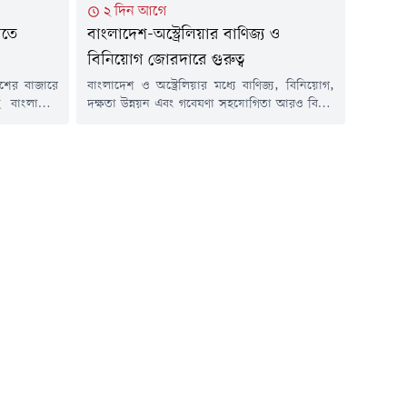
২ দিন আগে
িতে
বাংলাদেশ-অস্ট্রেলিয়ার বাণিজ্য ও
বিনিয়োগ জোরদারে গুরুত্ব
শের বাজারে
বাংলাদেশ ও অস্ট্রেলিয়ার মধ্যে বাণিজ্য, বিনিয়োগ,
ছে বাংলাদেশ
দক্ষতা উন্নয়ন এবং গবেষণা সহযোগিতা আরও বিস্তৃত
বার ভরিতে ৩
ও প্রাতিষ্ঠানিকভাবে এগিয়ে নেওয়ার ওপর গুরুত্বারোপ
্যারেটের এক
করেছেন বাণিজ্যমন্ত্রী খন্দকার আব্দুল মুক্তাদির এবং
াকা নির্ধারণ
বাংলাদেশে নিযুক্ত অস্ট্রেলিয়ার হাইকমিশনার সুসান
) সকালে এক
রাইল।বৃহস্পতিবার (৬ আগস্ট) সচিবালয়ে বাণিজ্য
ন...
মন্ত্রণালয়ে অনুষ্ঠিত এক বৈঠকে দুই দেশের অর্থনৈতিক
সম্পর্ক আরও গভীর করার লক্ষ্যে বাণিজ্য আলোচনা,
সক্ষমতা...