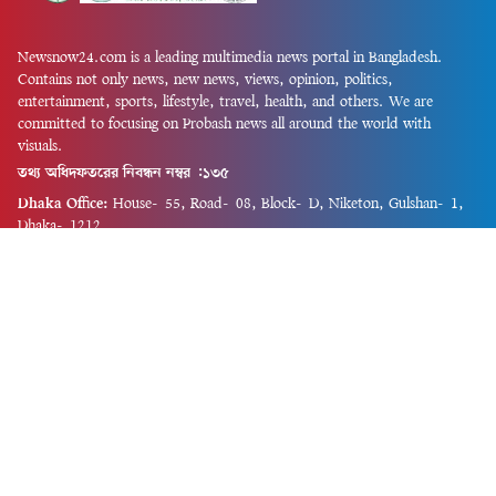
Newsnow24.com is a leading multimedia news portal in Bangladesh.
Contains not only news, new news, views, opinion, politics,
entertainment, sports, lifestyle, travel, health, and others. We are
committed to focusing on Probash news all around the world with
visuals.
তথ্য অধিদফতরের নিবন্ধন নম্বর :১৩৫
Dhaka Office:
House-55, Road-08, Block-D, Niketon, Gulshan-1,
Dhaka-1212.
Phone:
+880 1856 195 622
(WhatsApp)
Phone:
+880 1869 913 486
Chittagong office:
House-85/A, Road-7, 5th Floor, O.R.Nizam Road
R/A, 15 No. Bagmoniram,Panchlaish, Chattogram 4000.
Phone:
+880 1850 414 847
Phone:
+880 1313 427 319
Email:
newsnow24official@gmail.com
Design and Developed by
Md. Asif Iqbal
Privacy Policy
Contact Us