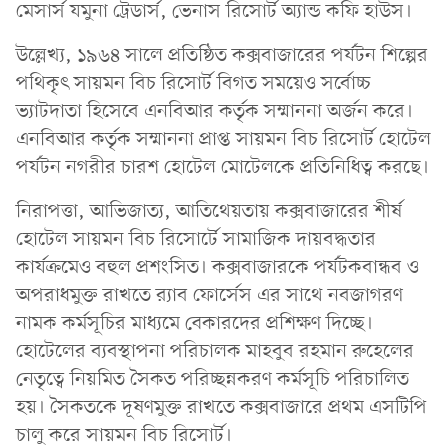
মেসার্স যমুনা ট্রেডার্স, ভেনাস রিসোর্ট অ্যান্ড কফি হাউস।
উল্লেখ্য, ১৯৬৪ সালে প্রতিষ্ঠিত কক্সবাজারের পর্যটন শিল্পের
পথিকৃৎ সায়মন বিচ রিসোর্ট বিগত সময়েও সর্বোচ্চ
ভ্যাটদাতা হিসেবে এনবিআর কর্তৃক সম্মাননা অর্জন করে।
এনবিআর কর্তৃক সম্মাননা প্রাপ্ত সায়মন বিচ রিসোর্ট হোটেল
পর্যটন নগরীর চারশ হোটেল মোটেলকে প্রতিনিধিত্ব করছে।
নিরাপত্তা, আভিজাত্য, আতিথেয়তায় কক্সবাজারের শীর্ষ
হোটেল সায়মন বিচ রিসোর্টে সামাজিক দায়বদ্ধতার
কার্যক্রমেও বহুল প্রশংসিত। কক্সবাজারকে পর্যটকবান্ধব ও
অপরাধমুক্ত রাখতে র‍্যাব ফোর্সেস এর সাথে নবজাগরণ
নামক কর্মসূচির মাধ্যমে বেকারদের প্রশিক্ষণ দিচ্ছে।
হোটেলের ব্যবস্থাপনা পরিচালক মাহবুব রহমান রুহেলের
নেতৃত্বে নিয়মিত সৈকত পরিচ্ছন্নকরণ কর্মসূচি পরিচালিত
হয়। সৈকতকে দূষণমুক্ত রাখতে কক্সবাজারে প্রথম এসটিপি
চালু করে সায়মন বিচ রিসোর্ট।