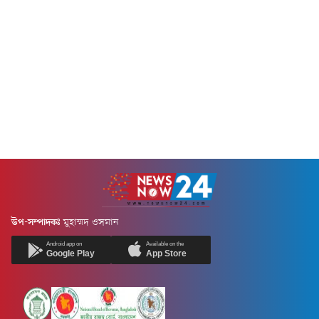
উপ-সম্পাদকঃ
মুহাম্মদ ওসমান
Android app on
Available on the
Google Play
App Store