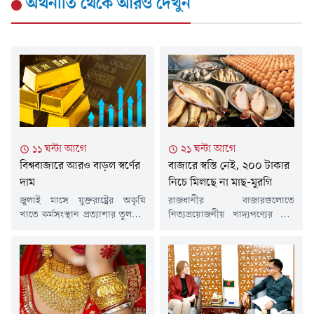
অর্থনীতি
থেকে আরও দেখুন
১১ ঘন্টা আগে
২১ ঘন্টা আগে
বিশ্ববাজারে আরও বাড়ল স্বর্ণের
বাজারে স্বস্তি নেই, ২০০ টাকার
দাম
নিচে মিলছে না মাছ-মুরগি
জুলাই মাসে যুক্তরাষ্ট্রের অকৃষি
রাজধানীর বাজারগুলোতে
খাতে কর্মসংস্থান প্রত্যাশার তুলনায়
নিত্যপ্রয়োজনীয় খাদ্যপণ্যের দাম
কমে যাওয়ায় সুদের হার বাড়ানোর
এখনও সাধারণ মানুষের নাগালের
সম্ভাবনা কমেছে। এর প্রভাবে
বাইরে। কম আয়ের মানুষের ভরসার
শুক্রবার (৭ আগস্ট) স্বর্ণের দাম ২
পণ্য ব্রয়লার মুরগি, পাঙাশ ও
শতাংশের বেশি বেড়ে সাত সপ্তাহের
তেলাপিয়ার দামও বেড়েছে। ফলে
মধ্যে সর্বোচ্চ পর্যায়ে পৌঁছেছে।
নিম্ন ও মধ্যবিত্ত পরিবারের ওপর
একই সাথে মূল্যবান ধাতুটি সাত
বাড়ছে বাজার খরচের চাপ।শুক্রবার
মাসের মধ্যে সবচেয়ে ভালো
(৭ আগস্ট) রাজধানীর বিভিন্ন বাজার