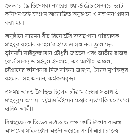
শুক্রবার (৯ ডিসেম্বর) নগরের ওয়ার্ল্ড ট্রেড সেন্টারে ভ্যাট
কমিশনারেট চট্টগ্রাম আয়োজিত অনুষ্ঠানে এ সম্মাননা প্রদান
করা হয়।
অনুষ্ঠানে সায়মন বীচ রিসোর্টের ব্যবস্থাপনা পরিচালক
মাহবুব রহমান রুহেল’র হাতে এ সম্মাননা তুলে দেন
ভূমিমন্ত্রী সাইফুজ্জামান চৌধুরী জাভেদ এবং জাতীয় রাজস্ব
বোর্ড সদস্য ড.মইনুল ইসলাম, কর আপীল অঞ্চল,
চট্টগ্রামের কমিশনার মিজ সফিনা জাহান, সৈয়দ মুশফিকুর
রহমান সহ অন্যান্য কর্মকর্তাবৃন্দ।
এসময় আরও উপস্থিত ছিলেন চট্টগ্রাম চেম্বার সভাপতি
মাহবুবুল আলম, চট্টগ্রাম উইমেন চেম্বার সভাপতি মনোয়ারা
হাকিম আলী।
বিশ্বজুড়ে কোভিডের মধ্যেও ৩ লক্ষ কোটি টাকার রাজস্ব
আদায়ের মাইলস্টোন অর্জন করেছে এনবিআর। রাজস্ব