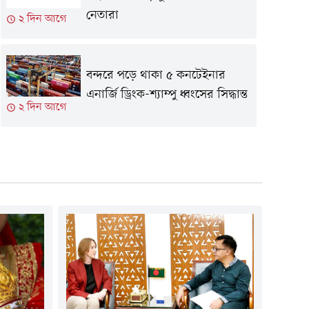
নেতারা
২ দিন আগে
বন্দরে পড়ে থাকা ৫ কনটেইনার
এনার্জি ড্রিংক-শ্যাম্পু ধ্বংসের সিদ্ধান্ত
২ দিন আগে