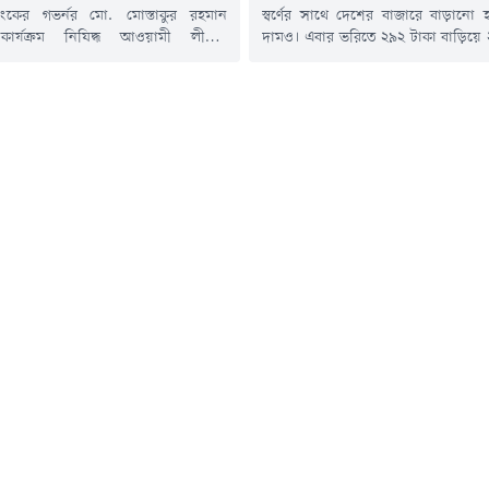
 ব্যাংকের গভর্নর মো. মোস্তাকুর রহমান
স্বর্ণের সাথে দেশের বাজারে বাড়ানো 
ার্যক্রম নিষিদ্ধ আওয়ামী লীগের
দামও। এবার ভরিতে ২৯২ টাকা বাড়িয়ে ২
্যাংক খাতের প্রায় এক-তৃতীয়াংশ অর্থ
এক ভরি রুপার দাম নির্ধারণ করা হয়
ছে। এর ফলে বর্তমানে প্রায় ২ কোটি
৮৯৯ টাকা।বৃহস্পতিবার (৬ আগস্ট
ী অনিশ্চয়তা ও ভোগান্তির মুখে
বিজ্ঞপ্তিতে এ তথ্য জানিয়েছে বাজুস।
িনি আরও বলেন, আওয়ামী লীগ সরকার
আজ সকাল ১০টা থেকেই কার্যকর হবে।বিজ্
ীতিকে পঙ্গু করে দিয়ে গেছে। ব্যাংকিং
হয়, স্থানীয় বাজারে তেজাবি রুপার...
তীয়াংশ টাকা চুরি করে নিয়ে...