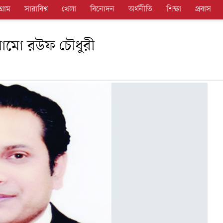
গ্রাম
সারাবিশ্ব
খেলা
বিনোদন
অর্থনীতি
শিক্ষা
প্রবাস
 রোমো রউফ চৌধুরী