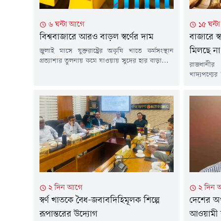
৬ ঘন্টা আগে
১৫ ঘন্
বিশ্ববাজারে আরও বাড়ল স্বর্ণের দাম
বাজারে স্
মিলছে না
জুলাই মাসে যুক্তরাষ্ট্রের অকৃষি খাতে কর্মসংস্থান
প্রত্যাশার তুলনায় কমে যাওয়ায় সুদের হার বাড়ানোর
রাজধানীর
সম্ভাবনা কমেছে। এর প্রভাবে শুক্রবার (৭ আগস্ট)
খাদ্যপণ্যে
স্বর্ণের দাম ২ শতাংশের বেশি বেড়ে সাত সপ্তাহের
বাইরে। কম
মধ্যে সর্বোচ্চ পর্যায়ে পৌঁছেছে। একই সাথে মূল্যবান
মুরগি, পা
ধাতুটি সাত মাসের মধ্যে সবচেয়ে ভালো সাপ্তাহিক দর
নিম্ন ও মধ্
বৃদ্ধির পথে রয়েছে।বার্তা সংস্থা রয়টার্সের এক
চাপ।শুক্রবা
প্রতিবেদনে...
দেখা গেছে,
মুরগি পাওয়া 
২ দিন আগে
২ দিন 
স্বর্ণ খাতকে বৈধ-জবাবদিহিমূলক শিল্পে
দেশের অর্
রূপান্তরের উদ্যোগ
আওয়ামী