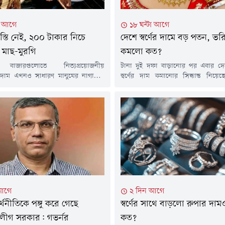
টা আগে
১৮ ঘন্টা আগে
বস্তি নেই, ২০০ টাকার নিচে
দেশে স্বর্ণের দামে বড় পতন, ভর
 মাছ-মুরগি
কমলো কত?
 বাজারগুলোতে নিত্যপ্রয়োজনীয়
টানা দুই দফা বাড়ানোর পর এবার দে
র দাম এখনও সাধারণ মানুষের নাগালের
স্বর্ণের দাম কমানোর সিদ্ধান্ত নিয়ে
 আয়ের মানুষের ভরসার পণ্য ব্রয়লার
জুয়েলার্স অ্যাসোসিয়েশন (বাজুস)। এ
ঙাশ ও তেলাপিয়ার দামও বেড়েছে। ফলে
হাজার ২৬৬ টাকা কমিয়ে ভ্যাটসহ ২২ ক
যবিত্ত পরিবারের ওপর বাড়ছে বাজার খরচের
ভরি স্বর্ণের দাম ২ লাখ ২৯ হাজার ৬৬৪ ট
র (৭ আগস্ট) রাজধানীর বিভিন্ন বাজার ঘুরে
করেছে সংগঠনটি।শুক্রবার (৭ আগস্ট
 ২০০ টাকার নিচে কোনো মাছ বা ব্রয়লার
বিজ্ঞপ্তিতে এ তথ্য জানিয়েছে বাজুস। নতু
যাচ্ছে...
আগে
২ দিন আগে
থনীতিকে পঙ্গু করে গেছে
স্বর্ণের সাথে বাড়লো রুপার দা
 লীগ সরকার: গভর্নর
কত?