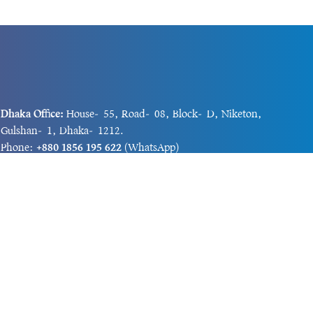
Dhaka Office:
House-55, Road-08, Block-D, Niketon,
Gulshan-1, Dhaka-1212.
Phone:
+880 1856 195 622
(WhatsApp)
Phone:
+880 1869 913 486
Chittagong office:
House-85/A, Road-7, 5th Floor,
O.R.Nizam Road R/A, 15 No. Bagmoniram,Panchlaish,
Chattogram 4000.
Phone:
+880 1850 414 847
Phone:
+880 1313 427 319
Email:
newsnow24official@gmail.com