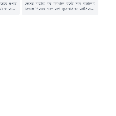
হয়েছে রুপার
দেশের বাজারে বড় ব্যবধানে স্বর্ণের দাম বাড়ানোর
২ ক্যারেটের
সিদ্ধান্ত নিয়েছে বাংলাদেশ জুয়েলার্স অ্যাসোসিয়েশন
েছে ৪ হাজার
(বাজুস)। এবার ভরিতে ৯ হাজার ৮৫৬ টাকা বাড়িয়ে
) সকালে এক
ভ্যাটসহ ২২ ক্যারেটের এক ভরি স্বর্ণের দাম দুই লাখ
 নতুন এ দাম
৩২ হাজার ৯৩০ টাকা নির্ধারণ করেছে সংগঠনটি।
ঞপ্তিতে বলা
বৃহস্পতিবার (৬ আগস্ট) সকালে এক বিজ্ঞপ্তিতে এ তথ্য
জানিয়েছে বাজুস। নতুন এ দাম আজ সকাল...