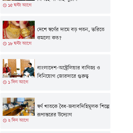
১৫ ঘন্টা আগে
দেশে স্বর্ণের দামে বড় পতন, ভরিতে
কমলো কত?
১৮ ঘন্টা আগে
বাংলাদেশ-অস্ট্রেলিয়ার বাণিজ্য ও
বিনিয়োগ জোরদারে গুরুত্ব
১ দিন আগে
স্বর্ণ খাতকে বৈধ-জবাবদিহিমূলক শিল্পে
রূপান্তরের উদ্যোগ
২ দিন আগে