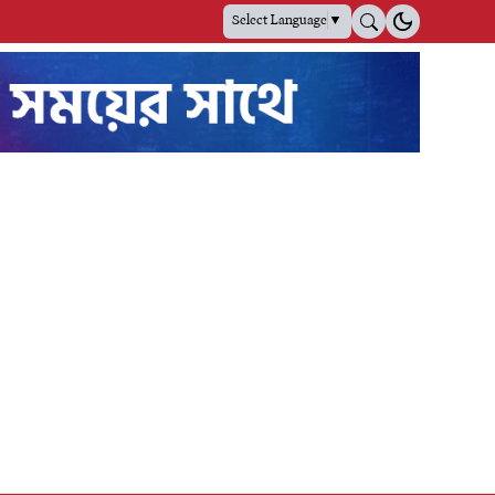
Select Language
▼