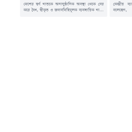
দেশের স্বর্ণ খাতকে অনানুষ্ঠানিক অবস্থা থেকে বের
কেন্দ্রীয়
করে বৈধ, স্বীকৃত ও জবাবদিহিমূলক ব্যবসায়িক খাতে
বলেছেন, ক
রূপান্তরের উদ্যোগ নিয়েছে সরকার। এ লক্ষ্যে 'স্বর্ণ
শাসনামলে ব
নীতিমালা ২০১৮ (সংশোধিত) ২০২৬'-এর খসড়া
লোপাট হয়ে
প্রস্তুত করা হয়েছে এবং এ বিষয়ে সংশ্লিষ্ট সরকারি
আমানতকার
সংস্থা ও অংশীজনদের আগামী রবিবারের মধ্যে
পড়েছেন।ত
লিখিত মতামত জমা দিতে বলা হয়েছে।বৃহস্পতিবার
দেশের অর্থন
(৬ আগস্ট) সচিবালয়ে বাণিজ্য...
খাতের এক তৃ