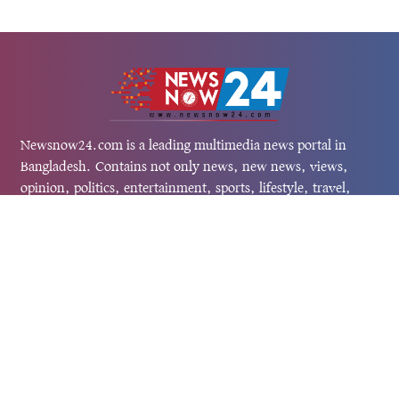
Newsnow24.com is a leading multimedia news portal in
Bangladesh. Contains not only news, new news, views,
opinion, politics, entertainment, sports, lifestyle, travel,
health, and others. We are committed to focusing on
Probash news all around the world with visuals.
তথ্য অধিদফতরের নিবন্ধন নম্বর :১৩৫