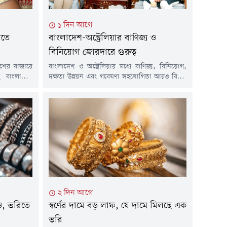
১ দিন আগে
িতে
বাংলাদেশ-অস্ট্রেলিয়ার বাণিজ্য ও
বিনিয়োগ জোরদারে গুরুত্ব
শের বাজারে
বাংলাদেশ ও অস্ট্রেলিয়ার মধ্যে বাণিজ্য, বিনিয়োগ,
ছে বাংলাদেশ
দক্ষতা উন্নয়ন এবং গবেষণা সহযোগিতা আরও বিস্তৃত
বার ভরিতে ৩
ও প্রাতিষ্ঠানিকভাবে এগিয়ে নেওয়ার ওপর গুরুত্বারোপ
্যারেটের এক
করেছেন বাণিজ্যমন্ত্রী খন্দকার আব্দুল মুক্তাদির এবং
াকা নির্ধারণ
বাংলাদেশে নিযুক্ত অস্ট্রেলিয়ার হাইকমিশনার সুসান
) সকালে এক
রাইল।বৃহস্পতিবার (৬ আগস্ট) সচিবালয়ে বাণিজ্য
ন...
মন্ত্রণালয়ে অনুষ্ঠিত এক বৈঠকে দুই দেশের অর্থনৈতিক
সম্পর্ক আরও গভীর করার লক্ষ্যে বাণিজ্য আলোচনা,
সক্ষমতা...
২ দিন আগে
মও, ভরিতে
স্বর্ণের দামে বড় লাফ, যে দামে মিলছে এক
ভরি