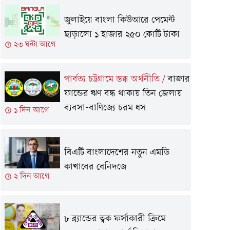
জুলাইয়ে বাংলা কিউআরে পেমেন্ট
ছাড়ালো ১ হাজার ২৫০ কোটি টাকা
২৩ ঘন্টা আগে
পার্বত্য চট্টগ্রামে স্তব্ধ অর্থনীতি
/
বাজার
ফান্ডের ঋণ বন্ধ থাকায় তিন জেলায়
ব্যবসা-বাণিজ্যে চরম ধস
১ দিন আগে
বিএটি বাংলাদেশের নতুন এমডি
কাখাবের বেনিদজে
২ দিন আগে
৮ ব্র্যান্ডের ত্বক ফর্সাকারী ক্রিমে