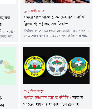
৮ ঘন্টা আগে
বন্দরে পড়ে থাকা ৫ কনটেইনার এনার্জি
সহায়ক
ড্রিংক-শ্যাম্পু ধ্বংসের সিদ্ধান্ত
রা
দীর্ঘদিন বন্দরে পড়ে থেকে মেয়াদোত্তীর্ণ হয়ে যাওয়া ৫
শীর্ষ সংগঠন
কনটেইনারে থাকা প্রায় ৯১ টন এনার্জি ড্রিংক ও শ্যাম্পু
সহায়তা করতে
ধ্বংসের উদ্যোগ নিয়েছে চট্টগ্রাম কাস্টম হাউস।
করা হয়েছে।
মূল্যবান বৈদেশিক মুদ্রা ব্যয় করে আমদানি করা এসব
টি ব্যবসায়ী
পণ্য নানা জটিলতায় খালাস না হওয়ায় শেষ পর্যন্ত
া হয়েছে। গত
ধ্বংসের সিদ্ধান্ত নেওয়া হয়েছে।বৃহস্পতিবার(৬
. ফজলুল হক
আগস্ট) চট্টগ্রাম কাস্টমসের অকশন শেডে বুলডোজারের
ঠনের বিষয়টি
মাধ্যমে...
.
১ দিন আগে
পার্বত্য চট্টগ্রামে স্তব্ধ অর্থনীতি
/
বাজার
্ট
ফান্ডের ঋণ বন্ধ থাকায় তিন জেলায়
াকা