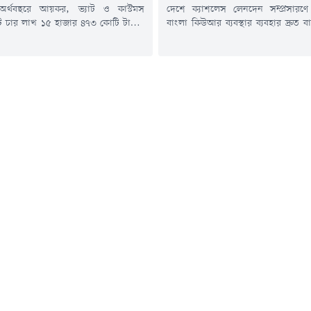
র্থবছরে আয়কর, ভ্যাট ও কাস্টমস
দেশে ক্যাশলেস লেনদেন সম্প্রসারণে
ট চার লাখ ১৫ হাজার ৪৭৩ কোটি টাকার
বাংলা কিউআর ব্যবস্থার ব্যবহার দ্রুত ব
দায় করেছে জাতীয় রাজস্ব বোর্ড
ও মোবাইল ফাইন্যান্সিয়াল সার্ভিসে
রবৃদ্ধি ১২ শতাংশ হলেও চূড়ান্ত হিসাবে
জন্য অভিন্ন কিউআর কোড বাধ্যতামূলক
ি দাঁড়িয়েছে প্রায় ৮৭ হাজার ৫২৭ কোটি
মাধ্যমে লেনদেনে বড় ধরনের উল্লম্ফন
ে লক্ষ্যমাত্রা ছিল ৫ লাখ ৩ হাজার কোটি
চলতি বছরের জানুয়ারিতে যেখানে বা
গত ১২ জুলাই জাতীয় সংসদে...
লেনদেন হয়েছিল ২১২ কোটি টাকা, সে
মাসে তা বেড়ে দাঁড়িয়েছে প্রায়...