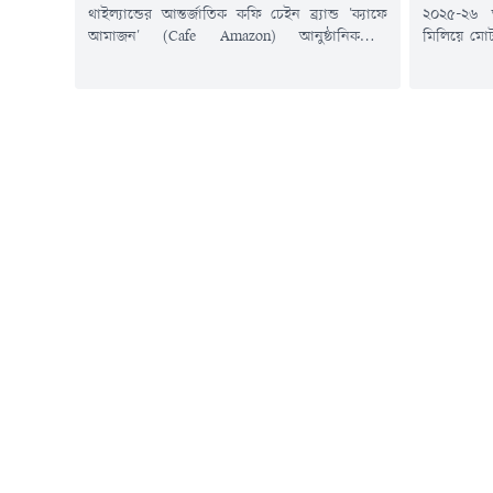
থাইল্যান্ডের আন্তর্জাতিক কফি চেইন ব্র্যান্ড 'ক্যাফে
২০২৫-২৬ অ
আমাজন' (Cafe Amazon) আনুষ্ঠানিকভাবে
মিলিয়ে মো
বাংলাদেশে তাদের বাণিজ্যিক কার্যক্রম শুরু করতে
রাজস্ব আ
যাচ্ছে। এ উপলক্ষে বসুন্ধরা গ্রুপের তত্ত্বাবধানে
(এনবিআর)।প্
আগামীকাল (৬ আগস্ট) ঢাকার দুটি পৃথক ভেন্যুতে
রাজস্ব ঘাটত
দিনব্যাপী উদ্বোধনী অনুষ্ঠানের আয়োজন করা হয়েছে।​
টাকা, যেখান
উদ্বোধনী দিনের প্রথম পর্ব সকাল ১১টা ২০ মিনিটে
টাকা।যদিও 
বসুন্ধরা আবাসিক এলাকায় অবস্থিত 'ক্যাফে
আমাজন'-এর 'ফ্ল্যাগশিপ স্টোর'-এ...