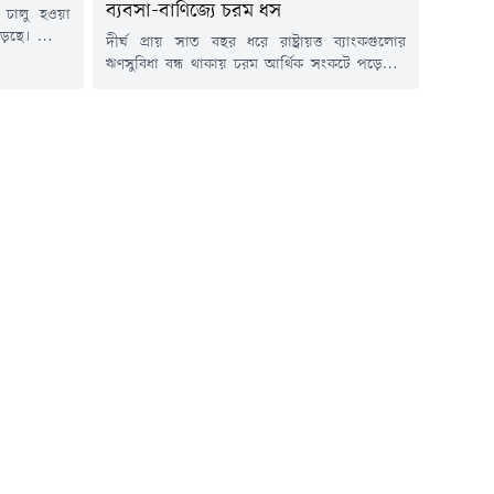
ব্যবসা-বাণিজ্যে চরম ধস
 চালু হওয়া
াড়ছে। ব্যাংক
দীর্ঘ প্রায় সাত বছর ধরে রাষ্ট্রায়ত্ত ব্যাংকগুলোর
র (এমএফএস)
ঋণসুবিধা বন্ধ থাকায় চরম আর্থিক সংকটে পড়েছেন
 করার পর এর
পার্বত্য তিন জেলা-বান্দরবান, রাঙামাটি ও
 দেখা গেছে।
খাগড়াছড়ির হাজার হাজার ব্যবসায়ী ও সাধারণ
ংলা কিউআরে
মানুষ। বাজার ফান্ডের আওতাধীন জমির বিপরীতে
খানে জুলাই
বন্ধকী ঋণ স্থগিত থাকায় নতুন ব্যবসার সম্প্রসারণ,
স্থাপনা নির্মাণ ও কর্মসংস্থান সৃষ্টি থমকে গেছে। ফলে
সম্ভাবনা থাকা সত্ত্বেও পার্বত্য...