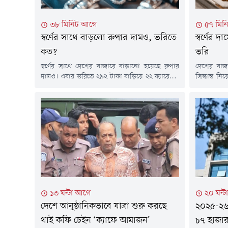
৩৮ মিনিট আগে
৫৭ মিন
স্বর্ণের সাথে বাড়লো রুপার দামও, ভরিতে
স্বর্ণের 
কত?
ভরি
স্বর্ণের সাথে দেশের বাজারে বাড়ানো হয়েছে রুপার
দেশের বাজা
দামও। এবার ভরিতে ২৯২ টাকা বাড়িয়ে ২২ ক্যারেটের
সিদ্ধান্ত ন
এক ভরি রুপার দাম নির্ধারণ করা হয়েছে ৪ হাজার
(বাজুস)। এ
৮৯৯ টাকা।বৃহস্পতিবার (৬ আগস্ট) সকালে এক
ভ্যাটসহ ২২ 
বিজ্ঞপ্তিতে এ তথ্য জানিয়েছে বাজুস। নতুন এ দাম
৩২ হাজার 
আজ সকাল ১০টা থেকেই কার্যকর হবে।বিজ্ঞপ্তিতে বলা
বৃহস্পতিবার
হয়, স্থানীয় বাজারে তেজাবি রুপার...
জানিয়েছে 
১৩ ঘন্টা আগে
২০ ঘন্
দেশে আনুষ্ঠানিকভাবে যাত্রা শুরু করছে
২০২৫-২৬ 
থাই কফি চেইন ‘ক্যাফে আমাজন’
৮৭ হাজার