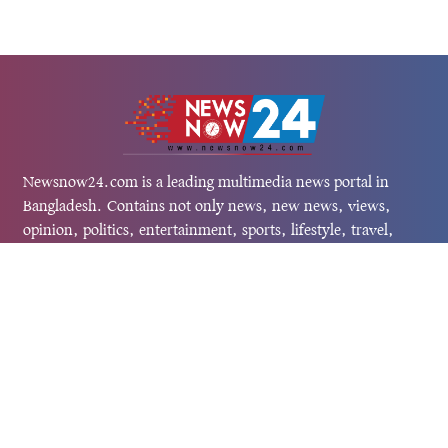
Newsnow24.com is a leading multimedia news portal in
Bangladesh. Contains not only news, new news, views,
opinion, politics, entertainment, sports, lifestyle, travel,
health, and others. We are committed to focusing on
Probash news all around the world with visuals.
তথ্য অধিদফতরের নিবন্ধন নম্বর :১৩৫