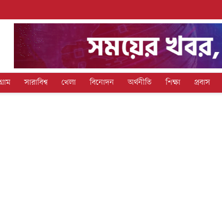
গ্রাম
সারাবিশ্ব
খেলা
বিনোদন
অর্থনীতি
শিক্ষা
প্রবাস