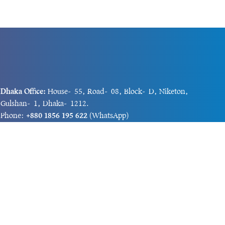
Dhaka Office:
House-55, Road-08, Block-D, Niketon,
Gulshan-1, Dhaka-1212.
Phone:
+880 1856 195 622
(WhatsApp)
Phone:
+880 1869 913 486
Chittagong office:
House-85/A, Road-7, 5th Floor,
O.R.Nizam Road R/A, 15 No. Bagmoniram,Panchlaish,
Chattogram 4000.
Phone:
+880 1850 414 847
Phone:
+880 1313 427 319
Email:
newsnow24official@gmail.com