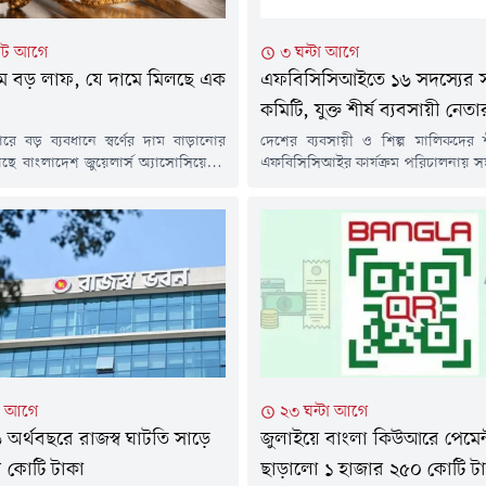
িট আগে
৩ ঘন্টা আগে
দামে বড় লাফ, যে দামে মিলছে এক
এফবিসিসিআইতে ১৬ সদস্যের 
কমিটি, যুক্ত শীর্ষ ব্যবসায়ী নেতা
রে বড় ব্যবধানে স্বর্ণের দাম বাড়ানোর
দেশের ব্যবসায়ী ও শিল্প মালিকদের 
িয়েছে বাংলাদেশ জুয়েলার্স অ্যাসোসিয়েশন
এফবিসিসিআইর কার্যক্রম পরিচালনায় 
বার ভরিতে ৯ হাজার ৮৫৬ টাকা বাড়িয়ে
১৬ সদস্যের একটি সহায়ক কমিটি গঠন 
ক্যারেটের এক ভরি স্বর্ণের দাম দুই লাখ
কমিটিতে দেশের সাতটি চেম্বার এবং নয়
৯৩০ টাকা নির্ধারণ করেছে সংগঠনটি।
সংগঠনের প্রতিনিধিদের অন্তর্ভুক্ত কর
 (৬ আগস্ট) সকালে এক বিজ্ঞপ্তিতে এ তথ্য
মঙ্গলবার এফবিসিসিআইর প্রশাসক মো
বাজুস। নতুন এ দাম আজ সকাল...
এক অফিস স্মারকের মাধ্যমে কমিটি গ
নিশ্চিত করেন।অফিস স্মারকে জানানো..
টা আগে
২৩ ঘন্টা আগে
অর্থবছরে রাজস্ব ঘাটতি সাড়ে
জুলাইয়ে বাংলা কিউআরে পেমেন
 কোটি টাকা
ছাড়ালো ১ হাজার ২৫০ কোটি ট