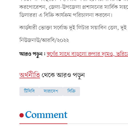
করপোরেশন, জেলা-উপজেলা প্রশাসনের সার্বিক সহযো
ডিলাররা এ বিক্রি কার্যক্রম পরিচালনা করবেন।
কার্ডধারী ভোক্তা সর্বোচ্চ দুই লিটার সয়াবিন তেল,
নিউজনাউ/আরবি/২০২২
আরও পড়ুন:
স্বর্ণের সাথে বাড়লো রুপার দামও, ভরি
অর্থনীতি
থেকে আরও পড়ুন
টিসিবি
সারাদেশ
বিক্রি
Comment