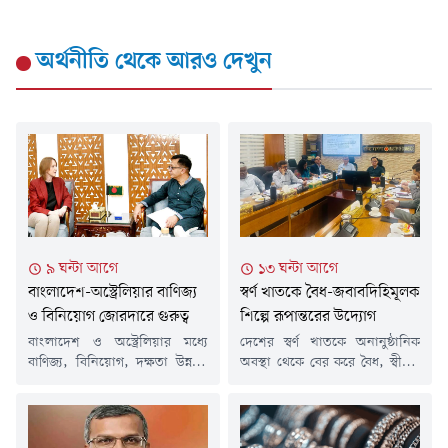
অর্থনীতি
থেকে আরও দেখুন
৯ ঘন্টা আগে
১৩ ঘন্টা আগে
বাংলাদেশ-অস্ট্রেলিয়ার বাণিজ্য
স্বর্ণ খাতকে বৈধ-জবাবদিহিমূলক
ও বিনিয়োগ জোরদারে গুরুত্ব
শিল্পে রূপান্তরের উদ্যোগ
বাংলাদেশ ও অস্ট্রেলিয়ার মধ্যে
দেশের স্বর্ণ খাতকে অনানুষ্ঠানিক
বাণিজ্য, বিনিয়োগ, দক্ষতা উন্নয়ন
অবস্থা থেকে বের করে বৈধ, স্বীকৃত
এবং গবেষণা সহযোগিতা আরও
ও জবাবদিহিমূলক ব্যবসায়িক খাতে
বিস্তৃত ও প্রাতিষ্ঠানিকভাবে এগিয়ে
রূপান্তরের উদ্যোগ নিয়েছে সরকার।
নেওয়ার ওপর গুরুত্বারোপ করেছেন
এ লক্ষ্যে 'স্বর্ণ নীতিমালা ২০১৮
বাণিজ্যমন্ত্রী খন্দকার আব্দুল
(সংশোধিত) ২০২৬'-এর খসড়া