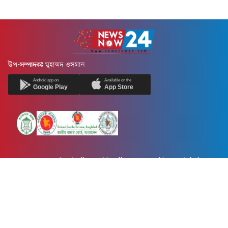
উপ-সম্পাদকঃ
মুহাম্মদ ওসমান
Android app on
Available on the
Google Play
App Store
Newsnow24.com is a leading multimedia news portal in Bangladesh.
Contains not only news, new news, views, opinion, politics,
entertainment, sports, lifestyle, travel, health, and others. We are
committed to focusing on Probash news all around the world with
visuals.
তথ্য অধিদফতরের নিবন্ধন নম্বর :১৩৫
Dhaka Office:
House-55, Road-08, Block-D, Niketon, Gulshan-1,