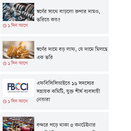
স্বর্ণের সাথে বাড়লো রুপার দামও,
ভরিতে কত?
১ দিন আগে
স্বর্ণের দামে বড় লাফ, যে দামে মিলছে
এক ভরি
১ দিন আগে
এফবিসিসিআইতে ১৬ সদস্যের
সহায়ক কমিটি, যুক্ত শীর্ষ ব্যবসায়ী
নেতারা
১ দিন আগে
বন্দরে পড়ে থাকা ৫ কনটেইনার