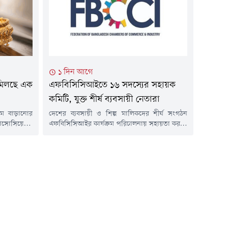
ের অর্থনৈতিক
লিখিত মতামত জমা দিতে বলা হয়েছে।বৃহস্পতিবার
জ্য আলোচনা,
(৬ আগস্ট) সচিবালয়ে বাণিজ্য...
১ দিন আগে
ে মিলছে এক
এফবিসিসিআইতে ১৬ সদস্যের সহায়ক
কমিটি, যুক্ত শীর্ষ ব্যবসায়ী নেতারা
দাম বাড়ানোর
দেশের ব্যবসায়ী ও শিল্প মালিকদের শীর্ষ সংগঠন
্যাসোসিয়েশন
এফবিসিসিআইর কার্যক্রম পরিচালনায় সহায়তা করতে
টাকা বাড়িয়ে
১৬ সদস্যের একটি সহায়ক কমিটি গঠন করা হয়েছে।
 দাম দুই লাখ
কমিটিতে দেশের সাতটি চেম্বার এবং নয়টি ব্যবসায়ী
ে সংগঠনটি।
সংগঠনের প্রতিনিধিদের অন্তর্ভুক্ত করা হয়েছে। গত
্তিতে এ তথ্য
মঙ্গলবার এফবিসিসিআইর প্রশাসক মো. ফজলুল হক
াল...
এক অফিস স্মারকের মাধ্যমে কমিটি গঠনের বিষয়টি
নিশ্চিত করেন।অফিস স্মারকে জানানো...