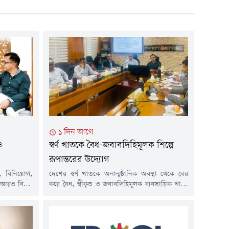
১ দিন আগে
ও
স্বর্ণ খাতকে বৈধ-জবাবদিহিমূলক শিল্পে
রূপান্তরের উদ্যোগ
য, বিনিয়োগ,
দেশের স্বর্ণ খাতকে অনানুষ্ঠানিক অবস্থা থেকে বের
আরও বিস্তৃত
করে বৈধ, স্বীকৃত ও জবাবদিহিমূলক ব্যবসায়িক খাতে
 গুরুত্বারোপ
রূপান্তরের উদ্যোগ নিয়েছে সরকার। এ লক্ষ্যে 'স্বর্ণ
ুক্তাদির এবং
নীতিমালা ২০১৮ (সংশোধিত) ২০২৬'-এর খসড়া
মিশনার সুসান
প্রস্তুত করা হয়েছে এবং এ বিষয়ে সংশ্লিষ্ট সরকারি
য়ে বাণিজ্য
সংস্থা ও অংশীজনদের আগামী রবিবারের মধ্যে