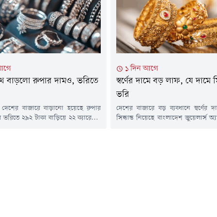
এ তথ্য জানিয়েছে বাজুস। নতুন...
মন্ত্রণালয়ে অনুষ্ঠিত এক বৈঠকে দুই দেশ
সম্পর্ক আরও গভীর করার লক্ষ্যে বাণি
সক্ষমতা...
আগে
১ দিন আগে
 সাথে বাড়লো রুপার দামও, ভরিতে
স্বর্ণের দামে বড় লাফ, যে দাম
ভরি
াথে দেশের বাজারে বাড়ানো হয়েছে রুপার
দেশের বাজারে বড় ব্যবধানে স্বর্ণের 
 ভরিতে ২৯২ টাকা বাড়িয়ে ২২ ক্যারেটের
সিদ্ধান্ত নিয়েছে বাংলাদেশ জুয়েলার্স অ
ার দাম নির্ধারণ করা হয়েছে ৪ হাজার
(বাজুস)। এবার ভরিতে ৯ হাজার ৮৫৬ 
বৃহস্পতিবার (৬ আগস্ট) সকালে এক
ভ্যাটসহ ২২ ক্যারেটের এক ভরি স্বর্ণের
ে এ তথ্য জানিয়েছে বাজুস। নতুন এ দাম
৩২ হাজার ৯৩০ টাকা নির্ধারণ করেছ
টা থেকেই কার্যকর হবে।বিজ্ঞপ্তিতে বলা
বৃহস্পতিবার (৬ আগস্ট) সকালে এক বিজ্ঞপ
় বাজারে তেজাবি রুপার...
জানিয়েছে বাজুস। নতুন এ দাম আজ সক