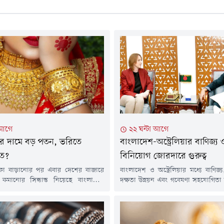
 আগে
২২ ঘন্টা আগে
্ণের দামে বড় পতন, ভরিতে
বাংলাদেশ-অস্ট্রেলিয়ার বাণিজ্য 
ত?
বিনিয়োগ জোরদারে গুরুত্ব
দফা বাড়ানোর পর এবার দেশের বাজারে
বাংলাদেশ ও অস্ট্রেলিয়ার মধ্যে বাণিজ্
াম কমানোর সিদ্ধান্ত নিয়েছে বাংলাদেশ
দক্ষতা উন্নয়ন এবং গবেষণা সহযোগিতা 
 অ্যাসোসিয়েশন (বাজুস)। এবার ভরিতে ৩
ও প্রাতিষ্ঠানিকভাবে এগিয়ে নেওয়ার ওপর
টাকা কমিয়ে ভ্যাটসহ ২২ ক্যারেটের এক
করেছেন বাণিজ্যমন্ত্রী খন্দকার আব্দুল ম
র দাম ২ লাখ ২৯ হাজার ৬৬৪ টাকা নির্ধারণ
বাংলাদেশে নিযুক্ত অস্ট্রেলিয়ার হাইক
ঠনটি।শুক্রবার (৭ আগস্ট) সকালে এক
রাইল।বৃহস্পতিবার (৬ আগস্ট) সচিবাল