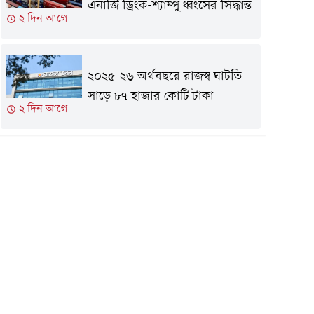
এনার্জি ড্রিংক-শ্যাম্পু ধ্বংসের সিদ্ধান্ত
২ দিন আগে
২০২৫-২৬ অর্থবছরে রাজস্ব ঘাটতি
সাড়ে ৮৭ হাজার কোটি টাকা
২ দিন আগে