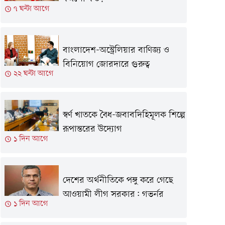
৭ ঘন্টা আগে
বাংলাদেশ-অস্ট্রেলিয়ার বাণিজ্য ও
বিনিয়োগ জোরদারে গুরুত্ব
২২ ঘন্টা আগে
স্বর্ণ খাতকে বৈধ-জবাবদিহিমূলক শিল্পে
রূপান্তরের উদ্যোগ
১ দিন আগে
দেশের অর্থনীতিকে পঙ্গু করে গেছে
আওয়ামী লীগ সরকার: গভর্নর
১ দিন আগে