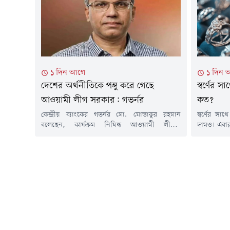
দেখা গেছে, ২০০ টাকার নিচে কোনো মাছ বা ব্রয়লার
বিজ্ঞপ্তিতে 
মুরগি পাওয়া যাচ্ছে...
১ দিন আগে
১ দিন 
দেশের অর্থনীতিকে পঙ্গু করে গেছে
স্বর্ণের
আওয়ামী লীগ সরকার: গভর্নর
কত?
কেন্দ্রীয় ব্যাংকের গভর্নর মো. মোস্তাকুর রহমান
স্বর্ণের স
বলেছেন, কার্যক্রম নিষিদ্ধ আওয়ামী লীগের
দামও। এবার
শাসনামলে ব্যাংক খাতের প্রায় এক-তৃতীয়াংশ অর্থ
এক ভরি রুপ
লোপাট হয়েছে। এর ফলে বর্তমানে প্রায় ২ কোটি
৮৯৯ টাকা।
আমানতকারী অনিশ্চয়তা ও ভোগান্তির মুখে
বিজ্ঞপ্তিত
পড়েছেন।তিনি আরও বলেন, আওয়ামী লীগ সরকার
আজ সকাল ১০
দেশের অর্থনীতিকে পঙ্গু করে দিয়ে গেছে। ব্যাংকিং
হয়, স্থানীয
খাতের এক তৃতীয়াংশ টাকা চুরি করে নিয়ে...