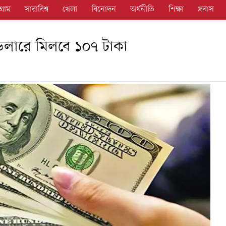
গ্রাম
সারাবিশ্ব
খেলা
বিনোদন
অর্থনীতি
শিক্ষা
প্রবাস
সে ডলারে মিলবে ১০৭ টাকা