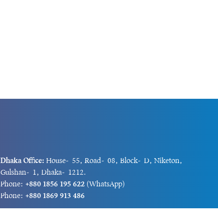
Dhaka Office:
House-55, Road-08, Block-D, Niketon,
Gulshan-1, Dhaka-1212.
Phone:
+880 1856 195 622
(WhatsApp)
Phone:
+880 1869 913 486
Chittagong office:
House-85/A, Road-7, 5th Floor,