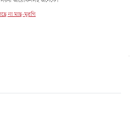
ি মাসরুর আরেফিনসহ অনেকে।
িলছে না মাছ-মুরগি