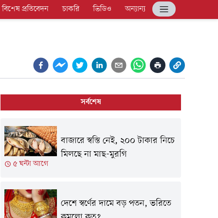
বিশেষ প্রতিবেদন
চাকরি
ভিডিও
অন্যান্য
সর্বশেষ
বাজারে স্বস্তি নেই, ২০০ টাকার নিচে
মিলছে না মাছ-মুরগি
৫ ঘন্টা আগে
দেশে স্বর্ণের দামে বড় পতন, ভরিতে
কমলো কত?