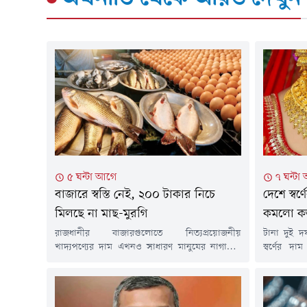
৫ ঘন্টা আগে
৭ ঘন্টা
বাজারে স্বস্তি নেই, ২০০ টাকার নিচে
দেশে স্বর
মিলছে না মাছ-মুরগি
কমলো ক
রাজধানীর বাজারগুলোতে নিত্যপ্রয়োজনীয়
টানা দুই 
খাদ্যপণ্যের দাম এখনও সাধারণ মানুষের নাগালের
স্বর্ণের দ
বাইরে। কম আয়ের মানুষের ভরসার পণ্য ব্রয়লার
জুয়েলার্স
মুরগি, পাঙাশ ও তেলাপিয়ার দামও বেড়েছে। ফলে
হাজার ২৬৬ 
নিম্ন ও মধ্যবিত্ত পরিবারের ওপর বাড়ছে বাজার খরচের
ভরি স্বর্ণে
চাপ।শুক্রবার (৭ আগস্ট) রাজধানীর বিভিন্ন বাজার ঘুরে
করেছে সংগ