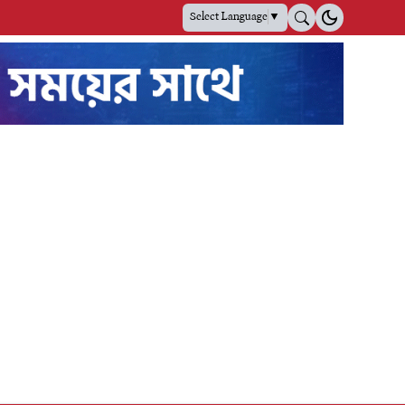
Select Language
▼