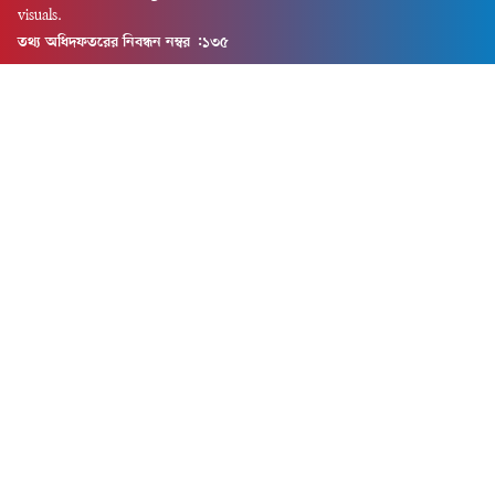
visuals.
তথ্য অধিদফতরের নিবন্ধন নম্বর :১৩৫
Dhaka Office:
House-55, Road-08, Block-D, Niketon, Gulshan-1,
Dhaka-1212.
Phone:
+880 1856 195 622
(WhatsApp)
Phone:
+880 1869 913 486
Chittagong office:
House-85/A, Road-7, 5th Floor, O.R.Nizam Road
R/A, 15 No. Bagmoniram,Panchlaish, Chattogram 4000.
Phone:
+880 1850 414 847
Phone:
+880 1313 427 319
Email:
newsnow24official@gmail.com
Design and Developed by
Md. Asif Iqbal
Privacy Policy
Contact Us