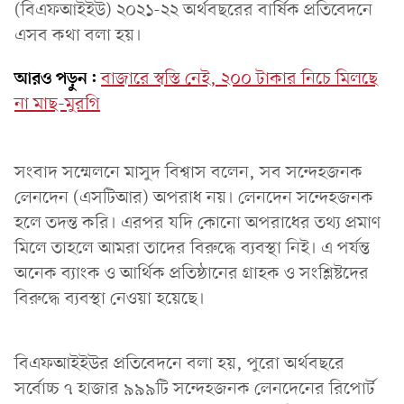
(বিএফআইইউ) ২০২১-২২ অর্থবছরের বার্ষিক প্রতিবেদনে
এসব কথা বলা হয়।
আরও পড়ুন:
বাজারে স্বস্তি নেই, ২০০ টাকার নিচে মিলছে
না মাছ-মুরগি
সংবাদ সম্মেলনে মাসুদ বিশ্বাস বলেন, সব সন্দেহজনক
লেনদেন (এসটিআর) অপরাধ নয়। লেন‌দেন সন্দেহজনক
হ‌লে তদন্ত ক‌রি। এরপর য‌দি কো‌নো অপরা‌ধের তথ্য প্রমাণ
‌মি‌লে তাহ‌লে আমরা তা‌দের বিরু‌দ্ধে ব্যবস্থা নি‌ই। এ পর্যন্ত
অ‌নেক ব্যাংক ও আ‌র্থিক প্র‌তিষ্ঠা‌নের গ্রাহক ও সং‌শ্লিষ্ট‌দের
বিরু‌দ্ধে ব্যবস্থা নেওয়া হ‌য়ে‌ছে।
বিএফআইইউর প্রতিবেদনে বলা হয়, পুরো অর্থবছরে
সর্বোচ্চ ৭ হাজার ৯৯৯টি সন্দেহজনক লেনদেনের রিপোর্ট