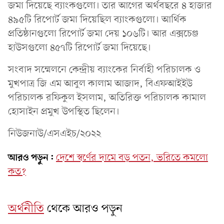
জমা দিয়েছে ব্যাংকগুলো। তার আ‌গের অর্থবছ‌রে ৪ হাজার
৪৯৫টি রিপোর্ট জমা দিয়েছিল ব্যাংকগুলো। আ‌র্থিক
প্র‌তিষ্ঠা‌নগু‌লো রিপোর্ট জমা দেয় ১০৬টি। আর এক্সচেঞ্জ
হাউসগুলো ৪৫৭টি রি‌পোর্ট জমা দিয়েছে।
সংবাদ সম্মেলনে কেন্দ্রীয় ব্যাংকের নির্বাহী পরিচালক ও
মুখপাত্র জি এম আবুল কালাম আজাদ, বিএফআইইউ
প‌রিচালক র‌ফিকুল ইসলাম, অ‌তি‌রিক্ত প‌রিচালক কামাল
হোসাইন প্রমুখ উপস্থিত ছিলেন।
নিউজনাউ/এসএইচ/২০২২
আরও পড়ুন:
দেশে স্বর্ণের দামে বড় পতন, ভরিতে কমলো
কত?
অর্থনীতি
থেকে আরও পড়ুন