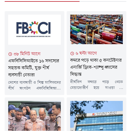
৬ ঘন্টা আগে
৩৮ মিনিট আগে
বন্দরে পড়ে থাকা ৫ কনটেইনার
এফবিসিসিআইতে ১৬ সদস্যের
এনার্জি ড্রিংক-শ্যাম্পু ধ্বংসের
সহায়ক কমিটি, যুক্ত শীর্ষ
সিদ্ধান্ত
ব্যবসায়ী নেতারা
দীর্ঘদিন বন্দরে পড়ে থেকে
দেশের ব্যবসায়ী ও শিল্প মালিকদের
মেয়াদোত্তীর্ণ হয়ে যাওয়া ৫
শীর্ষ সংগঠন এফবিসিসিআইর
কনটেইনারে থাকা প্রায় ৯১ টন
কার্যক্রম পরিচালনায় সহায়তা
এনার্জি ড্রিংক ও শ্যাম্পু ধ্বংসের
করতে ১৬ সদস্যের একটি সহায়ক
উদ্যোগ নিয়েছে চট্টগ্রাম কাস্টম
কমিটি গঠন করা হয়েছে। কমিটিতে
হাউস। মূল্যবান বৈদেশিক মুদ্রা ব্যয়
দেশের সাতটি চেম্বার এবং নয়টি
করে আমদানি করা এসব পণ্য নানা
ব্যবসায়ী সংগঠনের প্রতিনিধিদের
জটিলতায় খালাস না হওয়ায় শেষ
অন্তর্ভুক্ত করা হয়েছে। গত মঙ্গলবার
পর্যন্ত ধ্বংসের সিদ্ধান্ত নেওয়া
এফবিসিসিআইর প্রশাসক মো.