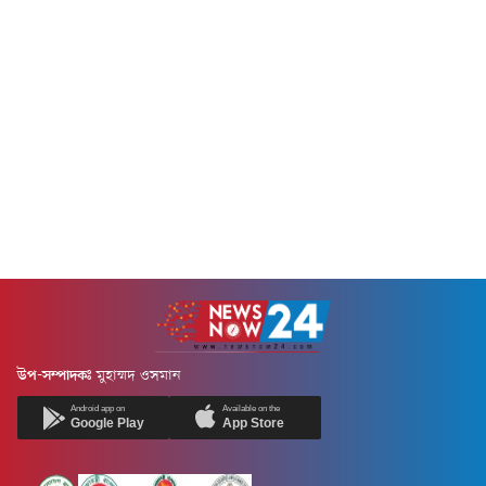
বাংলাদেশ শক্তিশালী ব্যবসায়িক
বিরত থাকার জন্য জরুরি সতর্কতা
অগ্রগতি অর্জন করেছে।২৫ বছরেরও
জারি করেছে জাতীয় মান
বেশি অভিজ্ঞতাসম্পন্ন কাখাবের
নিয়ন্ত্রণকারী সংস্থাটি।সম্প্রতি
বেনিদজে বিশ্বব্যাপী এফএমসিজি
খোলাবাজার থেকে সংগৃহীত...
খাতে একজন অভিজ্ঞ...
উপ-সম্পাদকঃ
মুহাম্মদ ওসমান
Android app on
Available on the
Google Play
App Store