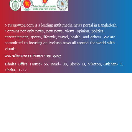
Newsnow24.com is a leading multimedia news portal in Bangladesh.
Contains not only news, new news, views, opinion, politics,
entertainment, sports, lifestyle, travel, health, and others. We are
committed to focusing on Probash news all around the world with
visuals.
তথ্য অধিদফতরের নিবন্ধন নম্বর :১৩৫
Dhaka Office:
House-55, Road-08, Block-D, Niketon, Gulshan-1,
Dhaka-1212.
Phone:
+880 1856 195 622
(WhatsApp)
Phone:
+880 1869 913 486
Chittagong office:
House-85/A, Road-7, 5th Floor, O.R.Nizam Road
R/A, 15 No. Bagmoniram,Panchlaish, Chattogram 4000.
Phone:
+880 1850 414 847
Phone:
+880 1313 427 319
Email:
newsnow24official@gmail.com
Design and Developed by
Md. Asif Iqbal
Privacy Policy
Contact Us