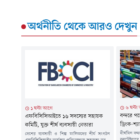
অর্থনীতি
থেকে আরও দেখুন
৬ ঘন্ট
১ ঘন্টা আগে
বন্দরে প
এফবিসিসিআইতে ১৬ সদস্যের সহায়ক
ড্রিংক-শ্যা
কমিটি, যুক্ত শীর্ষ ব্যবসায়ী নেতারা
দীর্ঘদিন বন
দেশের ব্যবসায়ী ও শিল্প মালিকদের শীর্ষ সংগঠন
কনটেইনারে থা