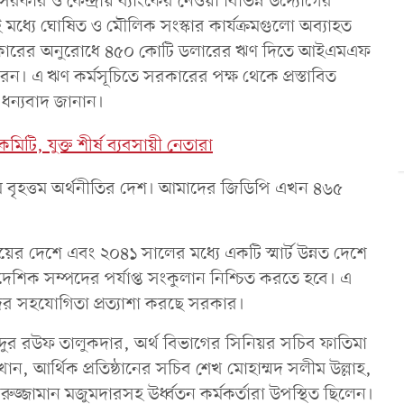
র ও কেন্দ্রীয় ব্যাংকের নেওয়া বিভিন্ন উদ্যোগের
ধ্যে ঘোষিত ও মৌলিক সংস্কার কার্যক্রমগুলো অব্যাহত
সরকারের অনুরোধে ৪৫০ কোটি ডলারের ঋণ দিতে আইএমএফ
 করেন। এ ঋণ কর্মসূচিতে সরকারের পক্ষ থেকে প্রস্তাবিত
 ধন্যবাদ জানান।
ি, যুক্ত শীর্ষ ব্যবসায়ী নেতারা
তম বৃহত্তম অর্থনীতির দেশ। আমাদের জিডিপি এখন ৪৬৫
য়ের দেশে এবং ২০৪১ সালের মধ্যে একটি স্মার্ট উন্নত দেশে
ৈদেশিক সম্পদের পর্যাপ্ত সংকুলান নিশ্চিত করতে হবে। এ
ের সহযোগিতা প্রত্যাশা করছে সরকার।
 আব্দুর রউফ তালুকদার, অর্থ বিভাগের সিনিয়র সচিব ফাতিমা
ন, আর্থিক প্রতিষ্ঠানের সচিব শেখ মোহাম্মদ সলীম উল্লাহ,
জ্জামান মজুমদারসহ ঊর্ধ্বতন কর্মকর্তারা উপস্থিত ছিলেন।