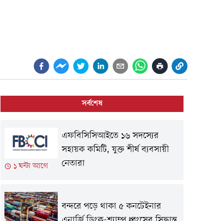
সর্বশেষ
এফবিসিসিআইতে ১৬ সদস্যের
সহায়ক কমিটি, যুক্ত শীর্ষ ব্যবসায়ী
নেতারা
১ ঘন্টা আগে
বন্দরে পড়ে থাকা ৫ কনটেইনার
এনার্জি ড্রিংক-শ্যাম্পু ধ্বংসের সিদ্ধান্ত