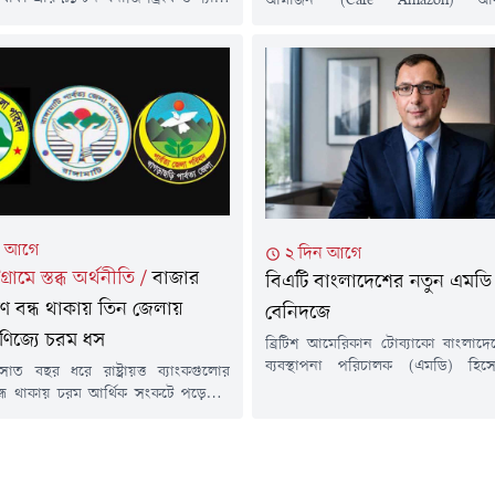
আমাজন' (Cafe Amazon) আনুষ্
্যোগ নিয়েছে চট্টগ্রাম কাস্টম হাউস।
বাংলাদেশে তাদের বাণিজ্যিক কার্যক্র
দেশিক মুদ্রা ব্যয় করে আমদানি করা এসব
যাচ্ছে। এ উপলক্ষে বসুন্ধরা গ্রুপের 
জটিলতায় খালাস না হওয়ায় শেষ পর্যন্ত
আগামীকাল (৬ আগস্ট) ঢাকার দুটি পৃ
দ্ধান্ত নেওয়া হয়েছে।বৃহস্পতিবার(৬
দিনব্যাপী উদ্বোধনী অনুষ্ঠানের আয়োজন
গ্রাম কাস্টমসের অকশন শেডে বুলডোজারের
উদ্বোধনী দিনের প্রথম পর্ব সকাল ১১ট
বসুন্ধরা আবাসিক এলাকায় অবস্থি
আমাজন'-এর 'ফ্ল্যাগশিপ স্টোর'-এ...
টা আগে
২ দিন আগে
টগ্রামে স্তব্ধ অর্থনীতি
/
বাজার
বিএটি বাংলাদেশের নতুন এমডি
ঋণ বন্ধ থাকায় তিন জেলায়
বেনিদজে
াণিজ্যে চরম ধস
ব্রিটিশ আমেরিকান টোব্যাকো বাংলাদে
ব্যবস্থাপনা পরিচালক (এমডি) হি
 সাত বছর ধরে রাষ্ট্রায়ত্ত ব্যাংকগুলোর
পেয়েছেন কাখাবের বেনিদজে। গত ১ ম
ন্ধ থাকায় চরম আর্থিক সংকটে পড়েছেন
নিয়োগ কার্যকর হয়েছে। বহুজাতিক প্
তিন জেলা-বান্দরবান, রাঙামাটি ও
সাবেক এমডি মনীষা আব্রাহামের স্
 হাজার হাজার ব্যবসায়ী ও সাধারণ
হয়েছেন কাখাবের বেনিদজে, যার নেতৃ
জার ফান্ডের আওতাধীন জমির বিপরীতে
বাংলাদেশ শক্তিশালী ব্যবসায়িক অগ্
্থগিত থাকায় নতুন ব্যবসার সম্প্রসারণ,