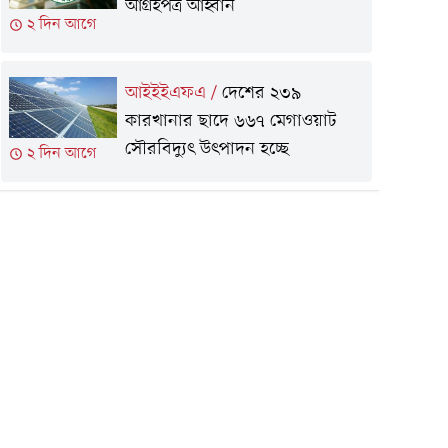
আগ্রহপত্র আহ্বান
২ দিন আগে
আইইইএফএ
/
দেশের ২৩৯
কারখানার ছাদে ৬৬৭ মেগাওয়াট
সৌরবিদ্যুৎ উৎপাদন হচ্ছে
২ দিন আগে