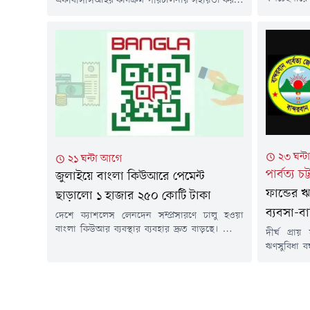
এফবিসিসিআইর কার্যক্রম পরিচালনায় সহায়তা করতে
ধ্বংসের উদ
১৬ সদস্যের একটি সহায়ক কমিটি গঠন করা হয়েছে।
মূল্যবান বৈ
কমিটিতে দেশের সাতটি চেম্বার এবং নয়টি ব্যবসায়ী
পণ্য নানা 
সংগঠনের প্রতিনিধিদের অন্তর্ভুক্ত করা হয়েছে। গত
ধ্বংসের সি
মঙ্গলবার এফবিসিসিআইর প্রশাসক মো. ফজলুল হক
আগস্ট) চট্ট
এক অফিস স্মারকের মাধ্যমে কমিটি গঠনের বিষয়টি
মাধ্যমে...
নিশ্চিত করেন।অফিস স্মারকে জানানো...
২৩ ঘন্
২১ ঘন্টা আগে
পার্বত্য চট্
জুলাইয়ে বাংলা কিউআরে পেমেন্ট
ফান্ডের 
ছাড়ালো ১ হাজার ২৫০ কোটি টাকা
ব্যবসা-ব
দেশে ক্যাশলেস লেনদেন সম্প্রসারণে চালু হওয়া
বাংলা কিউআর ব্যবস্থার ব্যবহার দ্রুত বাড়ছে। ব্যাংক
দীর্ঘ প্রায়
ও মোবাইল ফাইন্যান্সিয়াল সার্ভিসের (এমএফএস)
ঋণসুবিধা ব
জন্য অভিন্ন কিউআর কোড বাধ্যতামূলক করার পর এর
পার্বত্য 
মাধ্যমে লেনদেনে বড় ধরনের উল্লম্ফন দেখা গেছে।
খাগড়াছড়ির
চলতি বছরের জানুয়ারিতে যেখানে বাংলা কিউআরে
মানুষ। বা
লেনদেন হয়েছিল ২১২ কোটি টাকা, সেখানে জুলাই
বন্ধকী ঋণ স