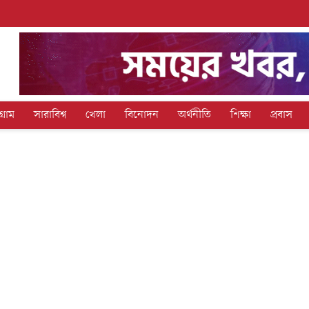
গ্রাম
সারাবিশ্ব
খেলা
বিনোদন
অর্থনীতি
শিক্ষা
প্রবাস