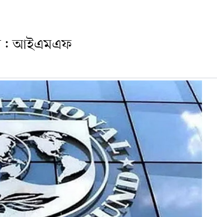
হবে: আইএমএফ