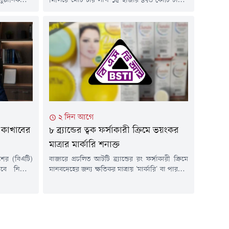
ঠানিকভাবে
মিলিয়ে মোট চার লাখ ১৫ হাজার ৪৭৩ কোটি টাকার
ম শুরু করতে
রাজস্ব আদায় করেছে জাতীয় রাজস্ব বোর্ড
তত্ত্বাবধানে
(এনবিআর)।প্রবৃদ্ধি ১২ শতাংশ হলেও চূড়ান্ত হিসাবে
থক ভেন্যুতে
রাজস্ব ঘাটতি দাঁড়িয়েছে প্রায় ৮৭ হাজার ৫২৭ কোটি
 করা হয়েছে।​
টাকা, যেখানে লক্ষ্যমাত্রা ছিল ৫ লাখ ৩ হাজার কোটি
া ২০ মিনিটে
টাকা।যদিও গত ১২ জুলাই জাতীয় সংসদে...
ত 'ক্যাফে
২ দিন আগে
 কাখাবের
৮ ব্র্যান্ডের ত্বক ফর্সাকারী ক্রিমে ভয়ংকর
মাত্রার মার্কারি শনাক্ত
শের (বিএটি)
বাজারে প্রচলিত আটটি ব্র্যান্ডের রং ফর্সাকারী ক্রিমে
সেবে নিয়োগ
মানবদেহের জন্য ক্ষতিকর মাত্রায় 'মার্কারি' বা পারদের
ে থেকে তার
উপস্থিতি শনাক্ত করেছে বাংলাদেশ স্ট্যান্ডার্ডস অ্যান্ড
রতিষ্ঠানটির
টেস্টিং ইনস্টিটিউশন (বিএসটিআই)। জনস্বাস্থ্যের ঝুঁকি
থলাভিষিক্ত
বিবেচনায় এসব ক্ষতিকর স্কিন ক্রিমের বিক্রি, বিতরণ,
ত্বে বিএটি
মজুত ও ব্যবহার থেকে বিরত থাকার জন্য জরুরি
রগতি অর্জন
সতর্কতা জারি করেছে জাতীয় মান নিয়ন্ত্রণকারী