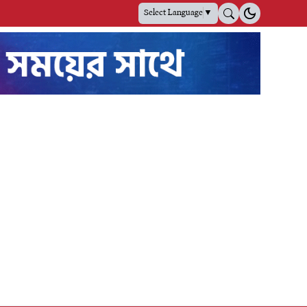
Select Language
▼