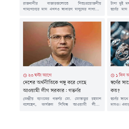
রাজধানীর বাজারগুলোতে নিত্যপ্রয়োজনীয়
টানা দুই 
খাদ্যপণ্যের দাম এখনও সাধারণ মানুষের নাগালের
স্বর্ণের দ
বাইরে। কম আয়ের মানুষের ভরসার পণ্য ব্রয়লার
জুয়েলার্স
মুরগি, পাঙাশ ও তেলাপিয়ার দামও বেড়েছে। ফলে
হাজার ২৬৬ 
নিম্ন ও মধ্যবিত্ত পরিবারের ওপর বাড়ছে বাজার খরচের
ভরি স্বর্ণে
চাপ।শুক্রবার (৭ আগস্ট) রাজধানীর বিভিন্ন বাজার ঘুরে
করেছে সংগ
দেখা গেছে, ২০০ টাকার নিচে কোনো মাছ বা ব্রয়লার
বিজ্ঞপ্তিতে 
মুরগি পাওয়া যাচ্ছে...
২৩ ঘন্টা আগে
১ দিন 
দেশের অর্থনীতিকে পঙ্গু করে গেছে
স্বর্ণের
আওয়ামী লীগ সরকার: গভর্নর
কত?
কেন্দ্রীয় ব্যাংকের গভর্নর মো. মোস্তাকুর রহমান
স্বর্ণের স
বলেছেন, কার্যক্রম নিষিদ্ধ আওয়ামী লীগের
দামও। এবার
শাসনামলে ব্যাংক খাতের প্রায় এক-তৃতীয়াংশ অর্থ
এক ভরি রুপ
লোপাট হয়েছে। এর ফলে বর্তমানে প্রায় ২ কোটি
৮৯৯ টাকা।
আমানতকারী অনিশ্চয়তা ও ভোগান্তির মুখে
বিজ্ঞপ্তিত
পড়েছেন।তিনি আরও বলেন, আওয়ামী লীগ সরকার
আজ সকাল ১০