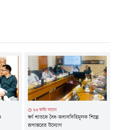
২৩ ঘন্টা আগে
ও
স্বর্ণ খাতকে বৈধ-জবাবদিহিমূলক শিল্পে
রূপান্তরের উদ্যোগ