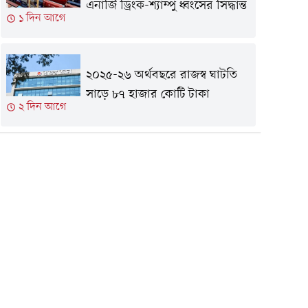
এনার্জি ড্রিংক-শ্যাম্পু ধ্বংসের সিদ্ধান্ত
১ দিন আগে
২০২৫-২৬ অর্থবছরে রাজস্ব ঘাটতি
সাড়ে ৮৭ হাজার কোটি টাকা
২ দিন আগে