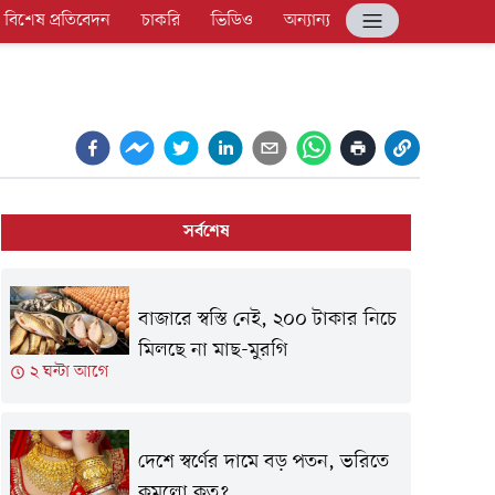
বিশেষ প্রতিবেদন
চাকরি
ভিডিও
অন্যান্য
সর্বশেষ
বাজারে স্বস্তি নেই, ২০০ টাকার নিচে
মিলছে না মাছ-মুরগি
২ ঘন্টা আগে
দেশে স্বর্ণের দামে বড় পতন, ভরিতে
কমলো কত?