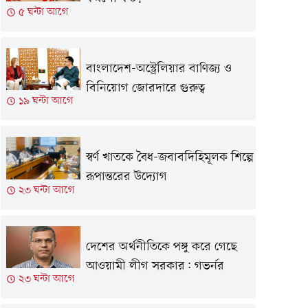
৫ ঘন্টা আগে
বাংলাদেশ-অস্ট্রেলিয়ার বাণিজ্য ও
বিনিয়োগ জোরদারে গুরুত্ব
১৯ ঘন্টা আগে
স্বর্ণ খাতকে বৈধ-জবাবদিহিমূলক শিল্পে
রূপান্তরের উদ্যোগ
২৩ ঘন্টা আগে
দেশের অর্থনীতিকে পঙ্গু করে গেছে
আওয়ামী লীগ সরকার: গভর্নর
২৩ ঘন্টা আগে