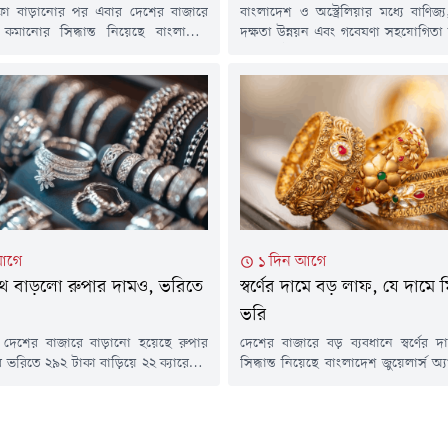
দফা বাড়ানোর পর এবার দেশের বাজারে
বাংলাদেশ ও অস্ট্রেলিয়ার মধ্যে বাণিজ্
াম কমানোর সিদ্ধান্ত নিয়েছে বাংলাদেশ
দক্ষতা উন্নয়ন এবং গবেষণা সহযোগিতা 
 অ্যাসোসিয়েশন (বাজুস)। এবার ভরিতে ৩
ও প্রাতিষ্ঠানিকভাবে এগিয়ে নেওয়ার ওপর
টাকা কমিয়ে ভ্যাটসহ ২২ ক্যারেটের এক
করেছেন বাণিজ্যমন্ত্রী খন্দকার আব্দুল ম
র দাম ২ লাখ ২৯ হাজার ৬৬৪ টাকা নির্ধারণ
বাংলাদেশে নিযুক্ত অস্ট্রেলিয়ার হাইক
ঠনটি।শুক্রবার (৭ আগস্ট) সকালে এক
রাইল।বৃহস্পতিবার (৬ আগস্ট) সচিবাল
এ তথ্য জানিয়েছে বাজুস। নতুন...
মন্ত্রণালয়ে অনুষ্ঠিত এক বৈঠকে দুই দেশ
সম্পর্ক আরও গভীর করার লক্ষ্যে বাণি
সক্ষমতা...
আগে
১ দিন আগে
 সাথে বাড়লো রুপার দামও, ভরিতে
স্বর্ণের দামে বড় লাফ, যে দাম
ভরি
াথে দেশের বাজারে বাড়ানো হয়েছে রুপার
দেশের বাজারে বড় ব্যবধানে স্বর্ণের 
 ভরিতে ২৯২ টাকা বাড়িয়ে ২২ ক্যারেটের
সিদ্ধান্ত নিয়েছে বাংলাদেশ জুয়েলার্স অ
ার দাম নির্ধারণ করা হয়েছে ৪ হাজার
(বাজুস)। এবার ভরিতে ৯ হাজার ৮৫৬ 
বৃহস্পতিবার (৬ আগস্ট) সকালে এক
ভ্যাটসহ ২২ ক্যারেটের এক ভরি স্বর্ণের
ে এ তথ্য জানিয়েছে বাজুস। নতুন এ দাম
৩২ হাজার ৯৩০ টাকা নির্ধারণ করেছ
টা থেকেই কার্যকর হবে।বিজ্ঞপ্তিতে বলা
বৃহস্পতিবার (৬ আগস্ট) সকালে এক বিজ্ঞপ