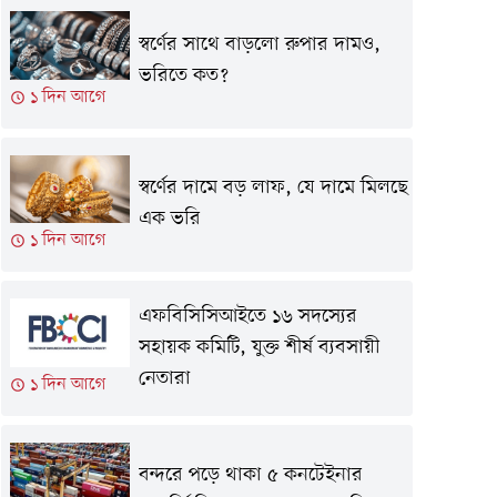
স্বর্ণের সাথে বাড়লো রুপার দামও,
ভরিতে কত?
১ দিন আগে
স্বর্ণের দামে বড় লাফ, যে দামে মিলছে
এক ভরি
১ দিন আগে
এফবিসিসিআইতে ১৬ সদস্যের
সহায়ক কমিটি, যুক্ত শীর্ষ ব্যবসায়ী
নেতারা
১ দিন আগে
বন্দরে পড়ে থাকা ৫ কনটেইনার