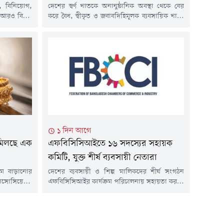
য, বিনিয়োগ,
দেশের স্বর্ণ খাতকে অনানুষ্ঠানিক অবস্থা থেকে বের
আরও বিস্তৃত
করে বৈধ, স্বীকৃত ও জবাবদিহিমূলক ব্যবসায়িক খাতে
 গুরুত্বারোপ
রূপান্তরের উদ্যোগ নিয়েছে সরকার। এ লক্ষ্যে 'স্বর্ণ
ুক্তাদির এবং
নীতিমালা ২০১৮ (সংশোধিত) ২০২৬'-এর খসড়া
মিশনার সুসান
প্রস্তুত করা হয়েছে এবং এ বিষয়ে সংশ্লিষ্ট সরকারি
য়ে বাণিজ্য
সংস্থা ও অংশীজনদের আগামী রবিবারের মধ্যে
ের অর্থনৈতিক
লিখিত মতামত জমা দিতে বলা হয়েছে।বৃহস্পতিবার
জ্য আলোচনা,
(৬ আগস্ট) সচিবালয়ে বাণিজ্য...
১ দিন আগে
ে মিলছে এক
এফবিসিসিআইতে ১৬ সদস্যের সহায়ক
কমিটি, যুক্ত শীর্ষ ব্যবসায়ী নেতারা
দাম বাড়ানোর
দেশের ব্যবসায়ী ও শিল্প মালিকদের শীর্ষ সংগঠন
্যাসোসিয়েশন
এফবিসিসিআইর কার্যক্রম পরিচালনায় সহায়তা করতে
টাকা বাড়িয়ে
১৬ সদস্যের একটি সহায়ক কমিটি গঠন করা হয়েছে।
 দাম দুই লাখ
কমিটিতে দেশের সাতটি চেম্বার এবং নয়টি ব্যবসায়ী
ে সংগঠনটি।
সংগঠনের প্রতিনিধিদের অন্তর্ভুক্ত করা হয়েছে। গত
্তিতে এ তথ্য
মঙ্গলবার এফবিসিসিআইর প্রশাসক মো. ফজলুল হক