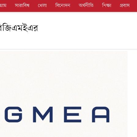
গ্রাম
সারাবিশ্ব
খেলা
বিনোদন
অর্থনীতি
শিক্ষা
প্রবাস
বিজিএমইএর