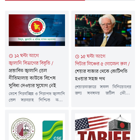
১২ ঘন্টা আগে
১৫ ঘন্টা আগে
জ্বালানি বিভাগের বিবৃতি
/
পিটার লিঞ্চের ৫ গোল্ডেন রুল
/
প্রস্তাবিত জ্বালানি তেল
শেয়ার বাজার থেকে কোটিপতি
নীতিমালায় কাউকে বিশেষ
হওয়ার সহজ পথ
সুবিধা দেওয়ার সুযোগ নেই
শেয়ারবাজারে সফল বিনিয়োগের
জন্য সবসময় জটিল কৌশল
দেশে নিরবচ্ছিন্ন ও নিরাপদ জ্বালানি
অনুসরণ করার প্রয়োজন নেই। বরং
তেল সরবরাহ নিশ্চিত করতে
কোন প্রতিষ্ঠানে বিনিয়োগ করছেন,
'বেসরকারি পর্যায়ে পরিশোধিত
সেই ব্যবসা সম্পর্কে আপনার কতটা
জ্বালানি আমদানিপূর্বক সংরক্ষণ,
ধারণা রয়েছে এবং বাজারের
পরিবহন, বিতরণ ও বিপণন
ওঠানামার সময় আপনি কতটা স্থির
নীতিমালা, ২০২৬'-এর একটি
থাকতে পারেন-এসব বিষয়ই বেশি
খসড়া প্রণয়নের উদ্যোগ নিয়েছে
গুরুত্বপূর্ণ। কিংবদন্তি মার্কিন
সরকার। এই নীতিমালার মাধ্যমে