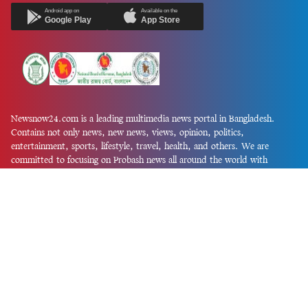
Android app on
Available on the
Google Play
App Store
Newsnow24.com is a leading multimedia news portal in Bangladesh.
Contains not only news, new news, views, opinion, politics,
entertainment, sports, lifestyle, travel, health, and others. We are
committed to focusing on Probash news all around the world with
visuals.
তথ্য অধিদফতরের নিবন্ধন নম্বর :১৩৫
Dhaka Office:
House-55, Road-08, Block-D, Niketon, Gulshan-1,
Dhaka-1212.
Phone:
+880 1856 195 622
(WhatsApp)
Phone:
+880 1869 913 486
Chittagong office:
House-85/A, Road-7, 5th Floor, O.R.Nizam Road
R/A, 15 No. Bagmoniram,Panchlaish, Chattogram 4000.
Phone:
+880 1850 414 847