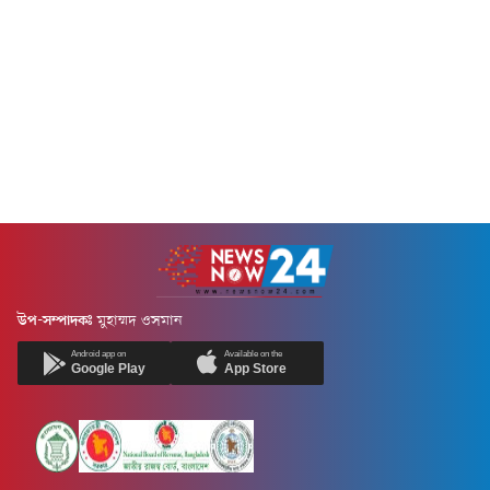
উপ-সম্পাদকঃ
মুহাম্মদ ওসমান
Android app on
Available on the
Google Play
App Store