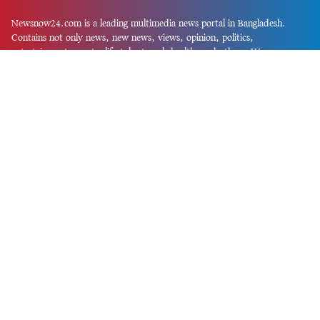
Newsnow24.com is a leading multimedia news portal in Bangladesh.
Contains not only news, new news, views, opinion, politics,
entertainment, sports, lifestyle, travel, health, and others. We are
committed to focusing on Probash news all around the world with
visuals.
তথ্য অধিদফতরের নিবন্ধন নম্বর :১৩৫
Dhaka Office:
House-55, Road-08, Block-D, Niketon, Gulshan-1,
Dhaka-1212.
Phone:
+880 1856 195 622
(WhatsApp)
Phone:
+880 1869 913 486
Chittagong office:
House-85/A, Road-7, 5th Floor, O.R.Nizam Road
R/A, 15 No. Bagmoniram,Panchlaish, Chattogram 4000.
Phone:
+880 1850 414 847
Phone:
+880 1313 427 319
Email:
newsnow24official@gmail.com
Design and Developed by
Md. Asif Iqbal
Privacy Policy
Contact Us