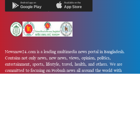
Android app on
Available on the
Google Play
App Store
Newsnow24.com is a leading multimedia news portal in Bangladesh.
Contains not only news, new news, views, opinion, politics,
entertainment, sports, lifestyle, travel, health, and others. We are
committed to focusing on Probash news all around the world with
visuals.
তথ্য অধিদফতরের নিবন্ধন নম্বর :১৩৫
Dhaka Office:
House-55, Road-08, Block-D, Niketon, Gulshan-1,
Dhaka-1212.
Phone:
+880 1856 195 622
(WhatsApp)
Phone:
+880 1869 913 486
Chittagong office:
House-85/A, Road-7, 5th Floor, O.R.Nizam Road
R/A, 15 No. Bagmoniram,Panchlaish, Chattogram 4000.
Phone:
+880 1850 414 847