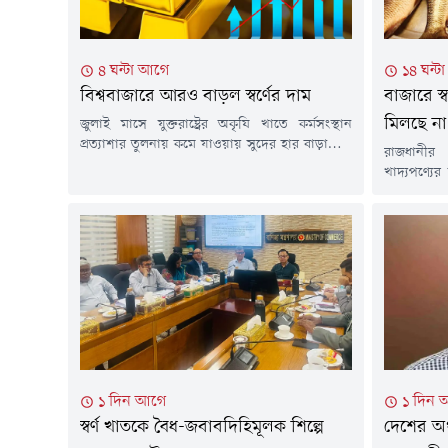
৪ ঘন্টা আগে
১৪ ঘন্ট
বিশ্ববাজারে আরও বাড়ল স্বর্ণের দাম
বাজারে স্
মিলছে না
জুলাই মাসে যুক্তরাষ্ট্রের অকৃষি খাতে কর্মসংস্থান
প্রত্যাশার তুলনায় কমে যাওয়ায় সুদের হার বাড়ানোর
রাজধানীর
সম্ভাবনা কমেছে। এর প্রভাবে শুক্রবার (৭ আগস্ট)
খাদ্যপণ্যে
স্বর্ণের দাম ২ শতাংশের বেশি বেড়ে সাত সপ্তাহের
বাইরে। কম
মধ্যে সর্বোচ্চ পর্যায়ে পৌঁছেছে। একই সাথে মূল্যবান
মুরগি, পা
ধাতুটি সাত মাসের মধ্যে সবচেয়ে ভালো সাপ্তাহিক দর
নিম্ন ও মধ্
বৃদ্ধির পথে রয়েছে।বার্তা সংস্থা রয়টার্সের এক
চাপ।শুক্রবা
প্রতিবেদনে...
দেখা গেছে,
মুরগি পাওয়া 
১ দিন আগে
১ দিন 
স্বর্ণ খাতকে বৈধ-জবাবদিহিমূলক শিল্পে
দেশের অর্