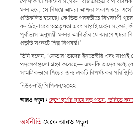
পোশাক মালিকদের সংগঠন বিজিএমইএ’র পরিচালক মহিউদ্
মন্দা হবে, সে বিষয়ে আমরা আশঙ্কা প্রকাশ করে এসেছি
প্রতিফলিত হয়েছে। কোভিড পরবর্তীতে বিশ্বব্যাপী খুচ
কনটেইনারের অপ্রতুলতা এবং সাপ্লাই চেইন সংকট, কাঁচা
পূর্বাভাস অনুযায়ী মন্দার আবির্ভাব যে কারণে খুচরা ব
প্রভৃতি সংকটে শিল্প বিপযর্স্ত।’
তিনি বলেন, ‘ক্রেতারা তাদের ইনভেন্টরি এবং সাপ্ল
পদক্ষেপগুলো গ্রহণ করেছে— এমনকি তাদের মধ্যে ক
সামগ্রিকভাবে শিল্পের জন্য একটি বিপর্যয়কর পরিস্থিতির 
নিউজনাউ/পিপিএন/২০২২
আরও পড়ুন:
দেশে স্বর্ণের দামে বড় পতন, ভরিতে 
অর্থনীতি
থেকে আরও পড়ুন