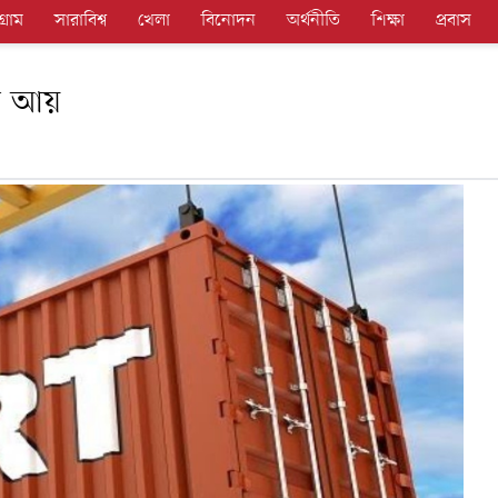
গ্রাম
সারাবিশ্ব
খেলা
বিনোদন
অর্থনীতি
শিক্ষা
প্রবাস
সী আয়