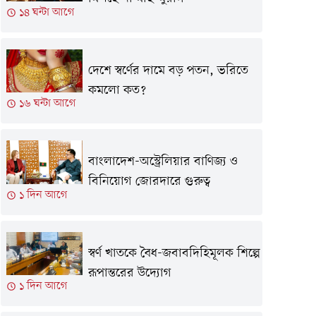
১৪ ঘন্টা আগে
দেশে স্বর্ণের দামে বড় পতন, ভরিতে
কমলো কত?
১৬ ঘন্টা আগে
বাংলাদেশ-অস্ট্রেলিয়ার বাণিজ্য ও
বিনিয়োগ জোরদারে গুরুত্ব
১ দিন আগে
স্বর্ণ খাতকে বৈধ-জবাবদিহিমূলক শিল্পে
রূপান্তরের উদ্যোগ
১ দিন আগে