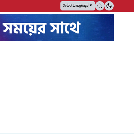
Select Language
▼