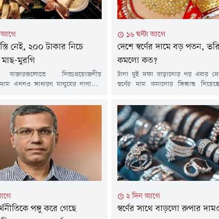
া আগে
১৬ ঘন্টা আগে
বস্তি নেই, ২০০ টাকার নিচে
দেশে স্বর্ণের দামে বড় পতন, ভর
 মাছ-মুরগি
কমলো কত?
 বাজারগুলোতে নিত্যপ্রয়োজনীয়
টানা দুই দফা বাড়ানোর পর এবার দে
র দাম এখনও সাধারণ মানুষের নাগালের
স্বর্ণের দাম কমানোর সিদ্ধান্ত নিয়ে
 আয়ের মানুষের ভরসার পণ্য ব্রয়লার
জুয়েলার্স অ্যাসোসিয়েশন (বাজুস)। এ
ঙাশ ও তেলাপিয়ার দামও বেড়েছে। ফলে
হাজার ২৬৬ টাকা কমিয়ে ভ্যাটসহ ২২ ক
যবিত্ত পরিবারের ওপর বাড়ছে বাজার খরচের
ভরি স্বর্ণের দাম ২ লাখ ২৯ হাজার ৬৬৪ ট
র (৭ আগস্ট) রাজধানীর বিভিন্ন বাজার ঘুরে
করেছে সংগঠনটি।শুক্রবার (৭ আগস্ট
 ২০০ টাকার নিচে কোনো মাছ বা ব্রয়লার
বিজ্ঞপ্তিতে এ তথ্য জানিয়েছে বাজুস। নতু
যাচ্ছে...
আগে
২ দিন আগে
থনীতিকে পঙ্গু করে গেছে
স্বর্ণের সাথে বাড়লো রুপার দা