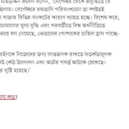
দিন রুবেল বলেন, ‘সেপ্টেম্বর থেকে প্রবৃদ্ধিতে যে
লাম। সেপ্টেম্বরে রফতানি পরিসংখ্যানে তা স্পষ্টতই
রা বাজার বিভিন্ন সংকটের কারণে ব্যাহত হচ্ছে। বিশেষ করে,
মালের মূল্য বৃদ্ধি এবং পরবর্তীতে বিশ্ব অর্থনীতিতে
িক্রয়ে ধস নেমেছে, ক্রেতাদের পোশাকের চাহিদা হ্রাস পাচ্ছে–
াই চেইনকে নিজেদের জন্য লাভজনক রাখতে সতর্কতামূলক
েউ কেউ উৎপাদন এবং অর্ডার পযর্ন্ত আটকে রেখেছে।
সৃষ্টি হয়েছে।’
কমলো কত?