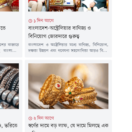
১ দিন আগে
িতে
বাংলাদেশ-অস্ট্রেলিয়ার বাণিজ্য ও
বিনিয়োগ জোরদারে গুরুত্ব
শের বাজারে
বাংলাদেশ ও অস্ট্রেলিয়ার মধ্যে বাণিজ্য, বিনিয়োগ,
ছে বাংলাদেশ
দক্ষতা উন্নয়ন এবং গবেষণা সহযোগিতা আরও বিস্তৃত
বার ভরিতে ৩
ও প্রাতিষ্ঠানিকভাবে এগিয়ে নেওয়ার ওপর গুরুত্বারোপ
্যারেটের এক
করেছেন বাণিজ্যমন্ত্রী খন্দকার আব্দুল মুক্তাদির এবং
াকা নির্ধারণ
বাংলাদেশে নিযুক্ত অস্ট্রেলিয়ার হাইকমিশনার সুসান
) সকালে এক
রাইল।বৃহস্পতিবার (৬ আগস্ট) সচিবালয়ে বাণিজ্য
ন...
মন্ত্রণালয়ে অনুষ্ঠিত এক বৈঠকে দুই দেশের অর্থনৈতিক
সম্পর্ক আরও গভীর করার লক্ষ্যে বাণিজ্য আলোচনা,
সক্ষমতা...
২ দিন আগে
মও, ভরিতে
স্বর্ণের দামে বড় লাফ, যে দামে মিলছে এক