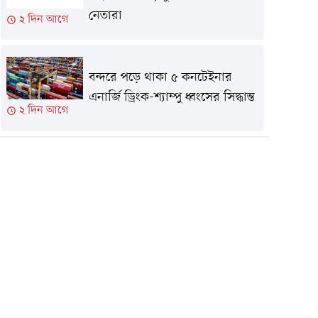
নেতারা
২ দিন আগে
বন্দরে পড়ে থাকা ৫ কনটেইনার
এনার্জি ড্রিংক-শ্যাম্পু ধ্বংসের সিদ্ধান্ত
২ দিন আগে