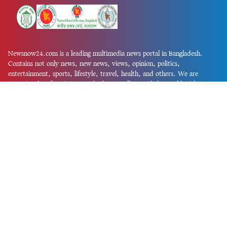
Newsnow24.com is a leading multimedia news portal in Bangladesh.
Contains not only news, new news, views, opinion, politics,
entertainment, sports, lifestyle, travel, health, and others. We are
committed to focusing on Probash news all around the world with
visuals.
তথ্য অধিদফতরের নিবন্ধন নম্বর :১৩৫
Dhaka Office:
House-55, Road-08, Block-D, Niketon, Gulshan-1,
Dhaka-1212.
Phone:
+880 1856 195 622
(WhatsApp)
Phone:
+880 1869 913 486
Chittagong office:
House-85/A, Road-7, 5th Floor, O.R.Nizam Road
R/A, 15 No. Bagmoniram,Panchlaish, Chattogram 4000.
Phone:
+880 1850 414 847
Phone:
+880 1313 427 319
Email:
newsnow24official@gmail.com