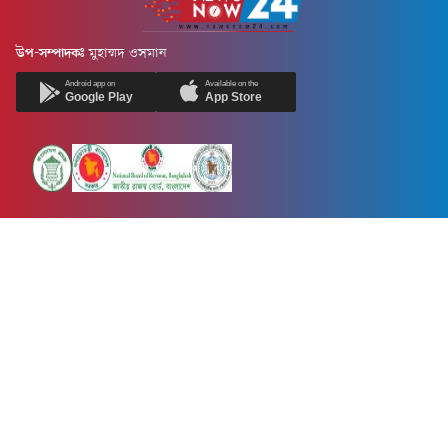
উপ-সম্পাদকঃ
মুহাম্মদ ওসমান
Android app on
Available on the
Google Play
App Store
Newsnow24.com is a leading multimedia news portal in Bangladesh.
Contains not only news, new news, views, opinion, politics,
entertainment, sports, lifestyle, travel, health, and others. We are
committed to focusing on Probash news all around the world with
visuals.
তথ্য অধিদফতরের নিবন্ধন নম্বর :১৩৫
Dhaka Office:
House-55, Road-08, Block-D, Niketon, Gulshan-1,
Dhaka-1212.
Phone:
+880 1856 195 622
(WhatsApp)
Phone:
+880 1869 913 486