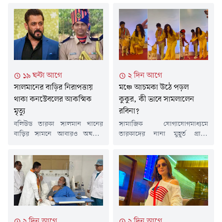
১৯ ঘন্টা আগে
২ দিন আগে
সালমানের বাড়ির নিরাপত্তায়
মঞ্চে আচমকা উঠে পড়ল
থাকা কনস্টেবলের আকস্মিক
কুকুর, কী ভাবে সামলালেন
মৃত্যু
রবিনা?
বলিউড তারকা সালমান খানের
সামাজিক যোগাযোগমাধ্যমে
বাড়ির সামনে আবারও অঘটন।
তারকাদের নানা মুহূর্ত প্রায়ই
মৃত্যু হলো তাকে নিরাপত্তাদানকারী
ভাইরাল হয়। সম্প্রতি তেমনই একটি
এক পুলিশ সদস্যের। ভারতীয়
ভিডিওতে দেখা যায়, রেড কার্পেটে
সংবাদমাধ্যমের এক প্রতিবেদনে
দাঁড়িয়ে থাকা অভিনেত্রী রবিনা
উঠে এসেছে এ তথ্য।সালমানের
ট্যান্ডনের কাছে হঠাৎ একটি পোষ্য
বাড়ি গ্যালাক্সি অ্যাপার্টমেন্টসের
কুকুর এসে লাফাতে শুরু করে।
বাইরে নিরাপত্তার দায়িত্বে ছিলেন
একপর্যায়ে কুকুরটি তাঁর পোশাক
গণেশ রায়তে নামের ওই পুলিশ
ধরে টান দিলে মুহূর্তের জন্য
সদস্য। গতকাল শুক্রবার সন্ধ্যা
উপস্থিত অনেকেই আতঙ্কিত হয়ে
২ দিন আগে
২ দিন আগে