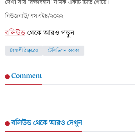
দেখা যায় ‘রক্ষাবন্ধন’ নামক একটি টিভি শোয়ে।
নিউজনাউ/এসএইচ/২০২২
বলিউড
থেকে আরও পড়ুন
বৈশালী ঠাক্করের
টেলিভিশন তারকা
Comment
বলিউড
থেকে আরও দেখুন