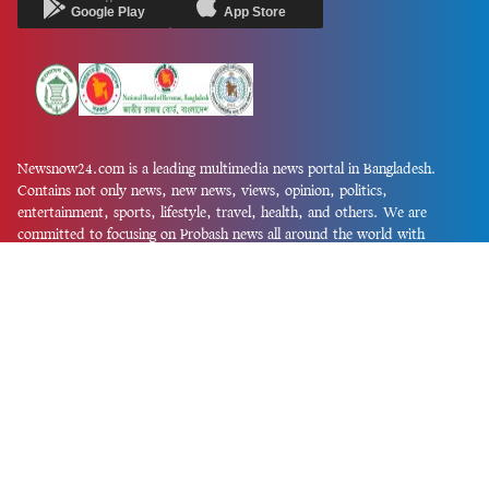
Google Play
App Store
Newsnow24.com is a leading multimedia news portal in Bangladesh.
Contains not only news, new news, views, opinion, politics,
entertainment, sports, lifestyle, travel, health, and others. We are
committed to focusing on Probash news all around the world with
visuals.
তথ্য অধিদফতরের নিবন্ধন নম্বর :১৩৫
Dhaka Office:
House-55, Road-08, Block-D, Niketon, Gulshan-1,
Dhaka-1212.
Phone:
+880 1856 195 622
(WhatsApp)
Phone:
+880 1869 913 486
Chittagong office:
House-85/A, Road-7, 5th Floor, O.R.Nizam Road
R/A, 15 No. Bagmoniram,Panchlaish, Chattogram 4000.
Phone:
+880 1850 414 847
Phone:
+880 1313 427 319