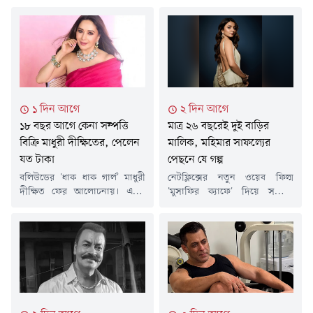
১ দিন আগে
২ দিন আগে
১৮ বছর আগে কেনা সম্পত্তি
মাত্র ২৬ বছরেই দুই বাড়ির
বিক্রি মাধুরী দীক্ষিতের, পেলেন
মালিক, মহিমার সাফল্যের
যত টাকা
পেছনে যে গল্প
বলিউডের 'ধাক ধাক গার্ল' মাধুরী
নেটফ্লিক্সের নতুন ওয়েব ফিল্ম
দীক্ষিত ফের আলোচনায়। এবার
'মুসাফির ক্যাফে' দিয়ে সম্প্রতি
সিনেমা নয়, রিয়েল এস্টেট
দর্শকদের প্রশংসা কুড়িয়েছেন
বিনিয়োগে বড় লাভের কারণে
অভিনেত্রী মহিমা মাকওয়ানা।
খবরের শিরোনামে এসেছেন এই
অভিনয় দক্ষতায় এখন তিনি
অভিনেত্রী।প্রায় ১৮ বছর আগে
সাফল্যের শিখরে থাকলেও তার এই
মুম্বইয়ের পশ্চিম আন্ধেরিতে একটি
পথচলা ছিল দীর্ঘ সংগ্রাম আর
অফিস কিনেছিলেন মাধুরী। ২০০৮
কঠিন পরিশ্রমে ভরা।মাত্র পাঁচ মাস
সালের দিকে কেনা সেই অফিসটির
বয়সে বাবাকে হারানো মহিমা
জন্য তিনি দিয়েছিলেন প্রায় ৫২
মুম্বাইয়ের একটি বস্তিতে বড়