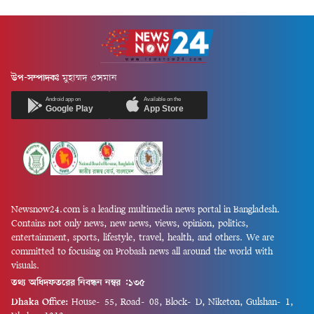
উপ-সম্পাদকঃ
মুহাম্মদ ওসমান
Android app on
Available on the
Google Play
App Store
Newsnow24.com is a leading multimedia news portal in Bangladesh.
Contains not only news, new news, views, opinion, politics,
entertainment, sports, lifestyle, travel, health, and others. We are
committed to focusing on Probash news all around the world with
visuals.
তথ্য অধিদফতরের নিবন্ধন নম্বর :১৩৫
Dhaka Office:
House-55, Road-08, Block-D, Niketon, Gulshan-1,