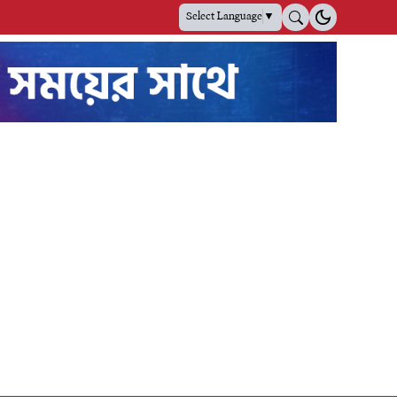
Select Language
▼