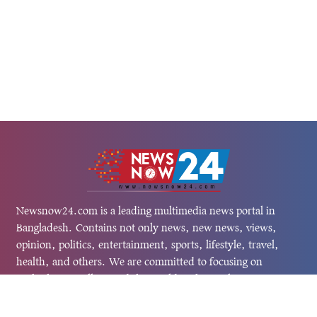
Newsnow24.com is a leading multimedia news portal in
Bangladesh. Contains not only news, new news, views,
opinion, politics, entertainment, sports, lifestyle, travel,
health, and others. We are committed to focusing on
Probash news all around the world with visuals.
তথ্য অধিদফতরের নিবন্ধন নম্বর :১৩৫