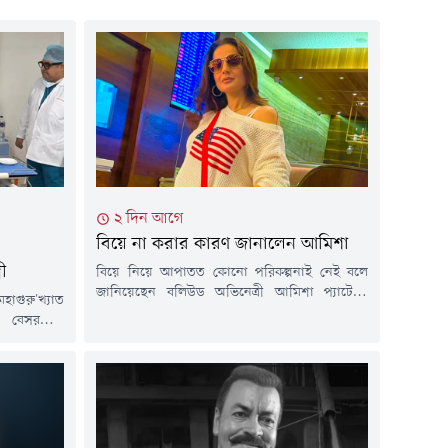
২ দিন আগে
বিয়ে না করার কারণ জানালেন আমিশা
রী
বিয়ে নিয়ে আপাতত কোনো পরিকল্পনাই নেই বলে
জানিয়েছেন বলিউড অভিনেত্রী আমিশা প্যাটেল।
হাগুরু'খ্যাত
যদিও এ কথা তিনি আগেও বলেছেন। একাই বেশ
 বেসরকারি
সুখে আছেন বলে জানিয়েছেন অভিনেত্রী। সম্প্রতি
েছে।শুক্রবার
সামাজিক মাধ্যমে ভক্ত-অনুরাগীদের সাথে প্রশ্নোত্তর
 হাসপাতালে
পর্বে নিজের ব্যক্তিগতজীবন নিয়ে খোলাখুলি কথা
্রী শুভেন্দু
বলেন আমিশা প্যাটেল। যদিও এর আগে অভিনেত্রীর
ধায়ক শর্বরী
নাম একাধিক ব্যক্তির সাথে জড়ালেও চলচ্চিত্র...
গেছে, এদিন
দু অধিকারী।