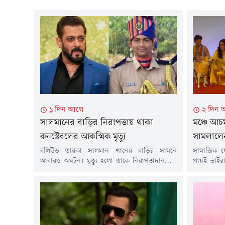
১ দিন আগে
২ দিন 
সালমানের বাড়ির নিরাপত্তায় থাকা
মঞ্চে আচ
কনস্টেবলের আকস্মিক মৃত্যু
সামলালে
বলিউড তারকা সালমান খানের বাড়ির সামনে
সামাজিক যো
আবারও অঘটন। মৃত্যু হলো তাকে নিরাপত্তাদানকারী
প্রায়ই ভাই
এক পুলিশ সদস্যের। ভারতীয় সংবাদমাধ্যমের এক
দেখা যায়, 
প্রতিবেদনে উঠে এসেছে এ তথ্য।সালমানের বাড়ি
রবিনা ট্যান
গ্যালাক্সি অ্যাপার্টমেন্টসের বাইরে নিরাপত্তার দায়িত্বে
লাফাতে শুর
ছিলেন গণেশ রায়তে নামের ওই পুলিশ সদস্য।
ধরে টান দ
গতকাল শুক্রবার সন্ধ্যা ৬য়টার দিকে হঠাৎ অসুস্থ বোধ
আতঙ্কিত হয়
করেন তিনি। সাথে সাথে সহকর্মীরা তাকে...
তাঁকে...