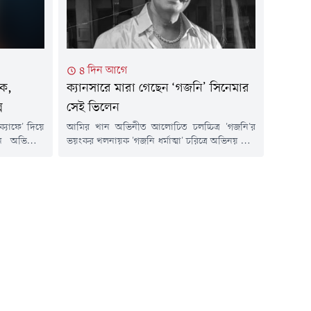
ক অবস্থার।
৪ দিন আগে
িক,
ক্যানসারে মারা গেছেন ‘গজনি’ সিনেমার
প
সেই ভিলেন
ক্যাফে' দিয়ে
আমির খান অভিনীত আলোচিত চলচ্চিত্র 'গজনি'র
ন অভিনেত্রী
ভয়ংকর খলনায়ক 'গজনি ধর্মাত্মা' চরিত্রে অভিনয় করে
 এখন তিনি
দর্শকের মনে স্থায়ী জায়গা করে নেওয়া প্রবীণ
া ছিল দীর্ঘ
অভিনেতা প্রদীপ সিং রাওয়াত আর নেই। রক্তের
াঁচ মাস বয়সে
ক্যানসারের সাথে দীর্ঘ লড়াই শেষে মঙ্গলবার ৭৪ বছর
 বস্তিতে বড়
বয়সে তিনি মারা গেছেন।অভিনেতার মৃত্যুর খবর
অনুপ্রেরণায়
নিশ্চিত করেছেন তাঁর ব্যবস্থাপক সিদ্ধার্থ তিওয়ারি।
ভারতীয় সংবাদমাধ্যমকে তিনি...