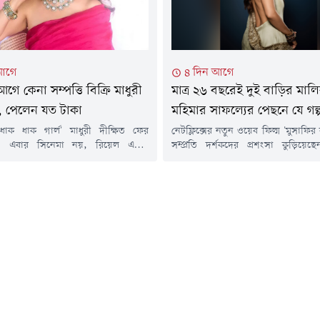
খোঁজ নেন মিঠুন চক্রবর্তীর শারীরি
শুক্রবার...
আগে
৪ দিন আগে
ে কেনা সম্পত্তি বিক্রি মাধুরী
মাত্র ২৬ বছরেই দুই বাড়ির মাল
র, পেলেন যত টাকা
মহিমার সাফল্যের পেছনে যে গল্
ধাক ধাক গার্ল' মাধুরী দীক্ষিত ফের
নেটফ্লিক্সের নতুন ওয়েব ফিল্ম 'মুসাফির 
 এবার সিনেমা নয়, রিয়েল এস্টেট
সম্প্রতি দর্শকদের প্রশংসা কুড়িয়েছে
 বড় লাভের কারণে খবরের শিরোনামে
মহিমা মাকওয়ানা। অভিনয় দক্ষতায়
অভিনেত্রী।প্রায় ১৮ বছর আগে মুম্বইয়ের
সাফল্যের শিখরে থাকলেও তার এই পথচল
ধেরিতে একটি অফিস কিনেছিলেন মাধুরী।
সংগ্রাম আর কঠিন পরিশ্রমে ভরা।মাত্র প
র দিকে কেনা সেই অফিসটির জন্য তিনি
বাবাকে হারানো মহিমা মুম্বাইয়ের একটি
প্রায় ৫২ লাখ ৫০ হাজার টাকা। দীর্ঘদিন
হয়েছেন। তবে কঠোর পরিশ্রম ও মায়ের 
মাত্র ২৬...