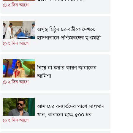
২ দিন আগে
অসুস্থ মিঠুন চক্রবর্তীকে দেখতে
হাসপাতালে পশ্চিমবঙ্গের মুখ্যমন্ত্রী
২ দিন আগে
বিয়ে না করার কারণ জানালেন
আমিশা
২ দিন আগে
আসামের বন্যার্তদের পাশে সালমান
খান, বানানো হচ্ছে ৫০০ ঘর
২ দিন আগে