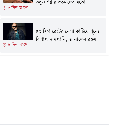
তবুও শরীর তরুণদের মতো
৫ দিন আগে
৪০ সিগারেটের নেশা কাটিয়ে শূন্যে
বিশাল দাদলানি, জানালেন রহস্য
৮ দিন আগে