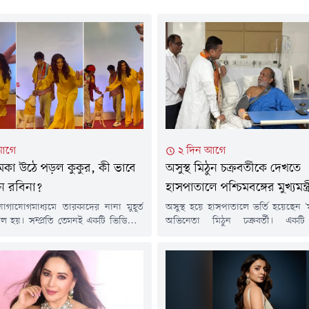
আগে
২ দিন আগে
মকা উঠে পড়ল কুকুর, কী ভাবে
অসুস্থ মিঠুন চক্রবর্তীকে দেখতে
ন রবিনা?
হাসপাতালে পশ্চিমবঙ্গের মুখ্যমন্ত্
গাযোগমাধ্যমে তারকাদের নানা মুহূর্ত
অসুস্থ হয়ে হাসপাতালে ভর্তি হয়েছেন 'ম
রাল হয়। সম্প্রতি তেমনই একটি ভিডিওতে
অভিনেতা মিঠুন চক্রবর্তী। একটি
রেড কার্পেটে দাঁড়িয়ে থাকা অভিনেত্রী
হাসপাতালে তাঁর অস্ত্রোপচার সম্পন্ন হয়
্ডনের কাছে হঠাৎ একটি পোষ্য কুকুর এসে
(৭ আগস্ট) সকালে অভিনেতাকে দেখতে
ু করে। একপর্যায়ে কুকুরটি তাঁর পোশাক
যান ভারতের পশ্চিমবঙ্গ রাজ্যের মুখ্যমন্ত
িলে মুহূর্তের জন্য উপস্থিত অনেকেই
অধিকারী। সাথে ছিলেন যাদবপুরের বি
ে পড়েন এবং মনে করেন, হয়তো কুকুরটি
মুখোপাধ্যায়সহ অন্যান্যরা।জানা 
চিকিৎসকদের সাথেও কথা বলেন শুভেন্