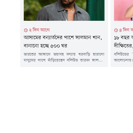
২ দিন আগে
৪ দিন 
আসামের বন্যার্তদের পাশে সালমান খান,
১৮ বছর আগ
বানানো হচ্ছে ৫০০ ঘর
দীক্ষিতে
ভারতের আসামে ভয়াবহ বন্যায় ঘরবাড়ি হারানো
বলিউডের '
মানুষের পাশে দাঁড়িয়েছেন বলিউড তারকা সালমান
আলোচনায়।
খান। অলাভজনক সংস্থা গ্লোবাল শিখসের সাথে
বিনিয়োগে
যৌথভাবে তিনি ক্ষতিগ্রস্ত পরিবারের জন্য ৫০০টি
এসেছেন এই 
আধা-পাকা ঘর নির্মাণের উদ্যোগ নিয়েছেন।শুক্রবার
পশ্চিম আন্
ভারতীয় সংবাদমাধ্যম বলিউড হাঙ্গামার প্রতিবেদনে এ
২০০৮ সালে
তথ্য জানানো হয়।প্রতিবেদনে বলা হয়, এর আগে
দিয়েছিলেন 
বন্যার শুরুতে সালমান খানের দাতব্য প্রতিষ্ঠান বিয়িং
পর সেই...
হিউম্যান...