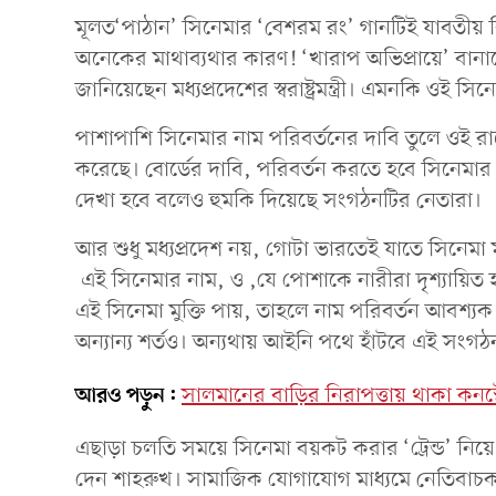
মূলত‘পাঠান’ সিনেমার ‘বেশরম রং’ গানটিই যাবতীয় ব
অনেকের মাথাব্যথার কারণ! ‘খারাপ অভিপ্রায়ে’ বানানো 
জানিয়েছেন মধ্যপ্রদেশের স্বরাষ্ট্রমন্ত্রী। এমনকি ওই স
পাশাপাশি সিনেমার নাম পরিবর্তনের দাবি তুলে ওই রাজ্
করেছে। বোর্ডের দাবি, পরিবর্তন করতে হবে সিনেমার না
দেখা হবে বলেও হুমকি দিয়েছে সংগঠনটির নেতারা।
আর শুধু মধ্যপ্রদেশ নয়, গোটা ভারতেই যাতে সিনেমা ম
এই সিনেমার নাম, ও ,যে পোশাকে নারীরা দৃশ্যায়িত হয়
এই সিনেমা মুক্তি পায়, তাহলে নাম পরিবর্তন আবশ্যক
অন্যান্য শর্তও। অন্যথায় আইনি পথে হাঁটবে এই সংগঠ
আরও পড়ুন:
সালমানের বাড়ির নিরাপত্তায় থাকা কনস্
এছাড়া চলতি সময়ে সিনেমা বয়কট করার ‘ট্রেন্ড’ নিয়ে ক
দেন শাহরুখ। সামাজিক যোগাযোগ মাধ্যমে নেতিবাচক