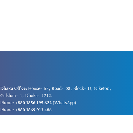
Dhaka Office:
House-55, Road-08, Block-D, Niketon,
Gulshan-1, Dhaka-1212.
Phone:
+880 1856 195 622
(WhatsApp)
Phone:
+880 1869 913 486
Chittagong office:
House-85/A, Road-7, 5th Floor,
O.R.Nizam Road R/A, 15 No. Bagmoniram,Panchlaish,