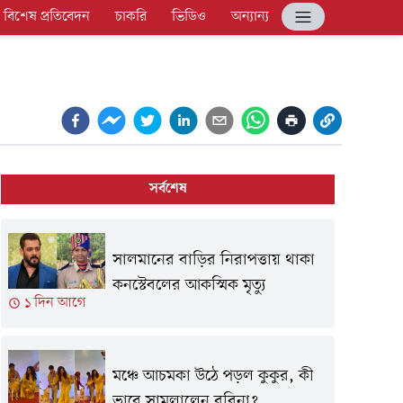
বিশেষ প্রতিবেদন
চাকরি
ভিডিও
অন্যান্য
সর্বশেষ
সালমানের বাড়ির নিরাপত্তায় থাকা
কনস্টেবলের আকস্মিক মৃত্যু
১ দিন আগে
মঞ্চে আচমকা উঠে পড়ল কুকুর, কী
ভাবে সামলালেন রবিনা?