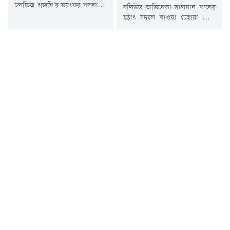
চলচ্চিত্র 'গজনি'র ভয়ংকর খলনায়ক
বলিউড অভিনেতা সালমান খানের
'গজনি ধর্মাত্মা' চরিত্রে অভিনয় করে
হঠাৎ বদলে যাওয়া চেহারা নিয়ে
দর্শকের মনে স্থায়ী জায়গা করে
সম্প্রতি সামাজিক
নেওয়া প্রবীণ অভিনেতা প্রদীপ সিং
যোগাযোগমাধ্যমে শুরু হয়েছিল
রাওয়াত আর নেই। রক্তের
ব্যাপক আলোচনা। একটি ভিডিওতে
ক্যানসারের সাথে দীর্ঘ লড়াই শেষে
তাকে আগের তুলনায় অনেকটা
মঙ্গলবার ৭৪ বছর বয়সে তিনি মারা
রোগা দেখা যায়। এরপর থেকেই
গেছেন।অভিনেতার মৃত্যুর খবর
ভক্তদের মধ্যে গুঞ্জন ছড়িয়ে পড়ে-
নিশ্চিত করেছেন তাঁর ব্যবস্থাপক
অসুস্থ হয়ে পড়েছেন কি না
সিদ্ধার্থ তিওয়ারি। ভারতীয়
ভাইজান?তবে সেই সব জল্পনার
সংবাদমাধ্যমকে তিনি...
অবসান ঘটিয়েছেন খোদ সালমান
খান। জানিয়েছেন, অসুস্থতার
কারণে নয়, বরং...