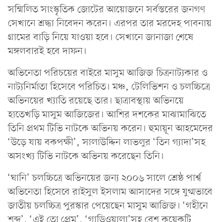
সম্মিলিত সাংস্কৃতিক জোটের আয়োজনে সর্বস্তরের জনগণ
সেখানে শ্রদ্ধা নিবেদন করেন। এরপর তার মরদেহ পাবনায়
গ্রামের বাড়ি নিয়ে যাওয়া হবে। সেখানে জানাজা শেষে
মঙ্গলবারই হবে দাফন।
অভিনেতা পরিচয়ের বাইরে মাসুম আজিজ চিত্রনাট্যকার ও
নাট্যনির্মাতা হিসেবে পরিচিত। মঞ্চ, টেলিভিশন ও চলচ্চিত্রে
অভিনয়ের খ্যাতি রয়েছে তার। ছাত্রাবস্থায় অভিনয়ে
হাতেখড়ি মাসুম আজিজের। আশির দশকের মাঝামাঝিতে
তিনি প্রথম টিভি নাটকে অভিনয় করেন। হুমায়ূন আহমেদের
‘উড়ে যায় বকপক্ষী’, সালাউদ্দিন লাভলুর ‘তিন গ্যাদা’সহ
অসংখ্য টিভি নাটকে অভিনয় করেছেন তিনি।
‘ঘানি’ চলচ্চিত্রে অভিনয়ের জন্য ২০০৬ সালে শ্রেষ্ঠ পার্শ্ব
অভিনেতা হিসেবে রাইসুল ইসলাম আসাদের সঙ্গে যুগ্মভাবে
জাতীয় চলচ্চিত্র পুরস্কার পেয়েছেন মাসুম আজিজ। ‘গহীনে
শব্দ’, ‘এই তো প্রেম’, ‘গাড়িওয়ালা’সহ বেশ কয়েকটি