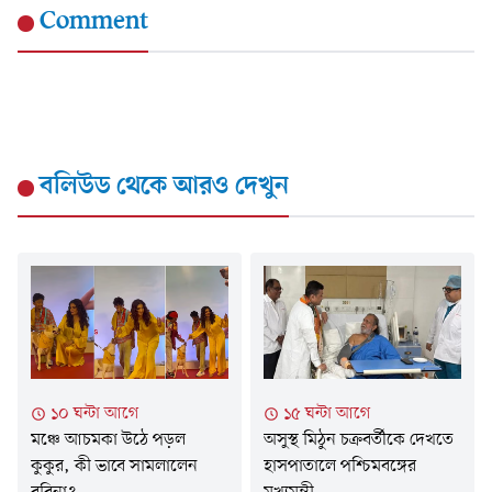
Comment
বলিউড
থেকে আরও দেখুন
১০ ঘন্টা আগে
১৫ ঘন্টা আগে
মঞ্চে আচমকা উঠে পড়ল
অসুস্থ মিঠুন চক্রবর্তীকে দেখতে
কুকুর, কী ভাবে সামলালেন
হাসপাতালে পশ্চিমবঙ্গের