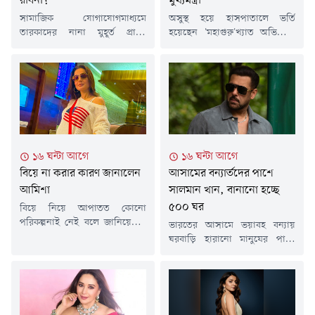
রবিনা?
মুখ্যমন্ত্রী
সামাজিক যোগাযোগমাধ্যমে
অসুস্থ হয়ে হাসপাতালে ভর্তি
তারকাদের নানা মুহূর্ত প্রায়ই
হয়েছেন 'মহাগুরু'খ্যাত অভিনেতা
ভাইরাল হয়। সম্প্রতি তেমনই একটি
মিঠুন চক্রবর্তী। একটি বেসরকারি
ভিডিওতে দেখা যায়, রেড কার্পেটে
হাসপাতালে তাঁর অস্ত্রোপচার সম্পন্ন
দাঁড়িয়ে থাকা অভিনেত্রী রবিনা
হয়েছে।শুক্রবার (৭ আগস্ট) সকালে
ট্যান্ডনের কাছে হঠাৎ একটি পোষ্য
অভিনেতাকে দেখতে হাসপাতালে
কুকুর এসে লাফাতে শুরু করে।
যান ভারতের পশ্চিমবঙ্গ রাজ্যের
একপর্যায়ে কুকুরটি তাঁর পোশাক
মুখ্যমন্ত্রী শুভেন্দু অধিকারী। সাথে
ধরে টান দিলে মুহূর্তের জন্য
ছিলেন যাদবপুরের বিধায়ক শর্বরী
উপস্থিত অনেকেই আতঙ্কিত হয়ে
মুখোপাধ্যায়সহ অন্যান্যরা।জানা
১৬ ঘন্টা আগে
১৬ ঘন্টা আগে
পড়েন এবং মনে করেন, হয়তো
গেছে, এদিন চিকিৎসকদের সাথেও
বিয়ে না করার কারণ জানালেন
আসামের বন্যার্তদের পাশে
কুকুরটি তাঁকে...
কথা বলেন শুভেন্দু অধিকারী। খোঁজ
নেন মিঠুন চক্রবর্তীর শারীরিক
আমিশা
সালমান খান, বানানো হচ্ছে
অবস্থার।শুক্রবার...
৫০০ ঘর
বিয়ে নিয়ে আপাতত কোনো
পরিকল্পনাই নেই বলে জানিয়েছেন
ভারতের আসামে ভয়াবহ বন্যায়
বলিউড অভিনেত্রী আমিশা
ঘরবাড়ি হারানো মানুষের পাশে
প্যাটেল। যদিও এ কথা তিনি
দাঁড়িয়েছেন বলিউড তারকা
আগেও বলেছেন। একাই বেশ সুখে
সালমান খান। অলাভজনক সংস্থা
আছেন বলে জানিয়েছেন
গ্লোবাল শিখসের সাথে যৌথভাবে
অভিনেত্রী। সম্প্রতি সামাজিক
তিনি ক্ষতিগ্রস্ত পরিবারের জন্য
মাধ্যমে ভক্ত-অনুরাগীদের সাথে
৫০০টি আধা-পাকা ঘর নির্মাণের