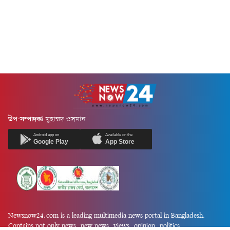
উপ-সম্পাদকঃ
মুহাম্মদ ওসমান
Android app on
Available on the
Google Play
App Store
Newsnow24.com is a leading multimedia news portal in Bangladesh.
Contains not only news, new news, views, opinion, politics,