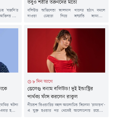
তবুও শরীর তরুণদের মতো
্র 'গজনি'র
বলিউড অভিনেতা সালমান খানের হঠাৎ বদলে
রে অভিনয় করে
যাওয়া চেহারা নিয়ে সম্প্রতি সামাজিক
ওয়া প্রবীণ
যোগাযোগমাধ্যমে শুরু হয়েছিল ব্যাপক আলোচনা।
েই। রক্তের
একটি ভিডিওতে তাকে আগের তুলনায় অনেকটা রোগা
গলবার ৭৪ বছর
দেখা যায়। এরপর থেকেই ভক্তদের মধ্যে গুঞ্জন ছড়িয়ে
ৃত্যুর খবর
পড়ে-অসুস্থ হয়ে পড়েছেন কি না ভাইজান?তবে সেই
র্থ তিওয়ারি।
সব জল্পনার অবসান ঘটিয়েছেন খোদ সালমান খান।
জানিয়েছেন, অসুস্থতার কারণে নয়, বরং...
৮ দিন আগে
নকে
তেলেগু বনাম বলিউড! দুই ইন্ডাস্ট্রির
পার্থক্য ফাঁস করলেন রাকুল
হুমকির ঘটনা
নীতেশ তিওয়ারির বহুল আলোচিত সিনেমা 'রামায়ণ'-
বার হত্যার
এ যুক্ত হওয়ার পর থেকেই আলোচনায় রয়েছেন
ে। তথাকথিত
বলিউড অভিনেত্রী রাকুল প্রীত সিং। সম্প্রতি এক
ভিযোগ এনে
অনুষ্ঠানে ছবিটির অংশ হতে পারার উচ্ছ্বাস প্রকাশ
ধ্যমে সোজা
করেছেন তিনি। পাশাপাশি তেলেগু ও হিন্দি