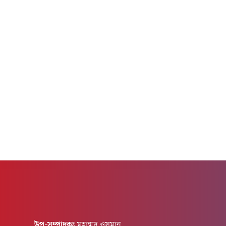
সত্যি, দীর্ঘদিনের এই অভ্যাস এক ঝটকায় বদলে
সিং।সালমান
ফেলেন বিশাল।সম্প্রতি ইউটিউব চ্যানেল 'হিউম্যানস
স্মৃতি শেয়
অব বোম্বে'-কে দেওয়া এক সাক্ষাৎকারে...
মুম্বাইয়ের গ্য
উপ-সম্পাদকঃ
মুহাম্মদ ওসমান