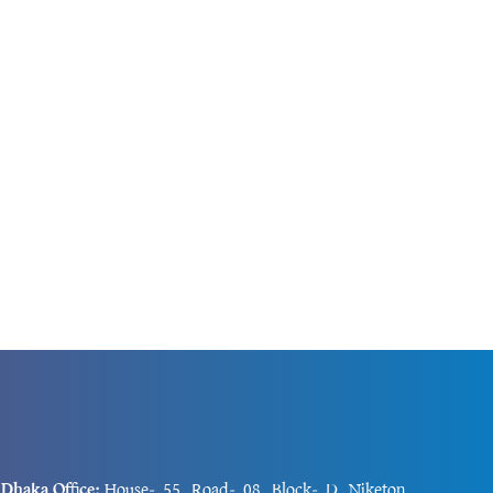
ই তারকাকে।
চলচ্চিত্রশিল্পের কাজের পরিবেশের পার্থক্য নিয়েও
 জড়িয়ে ভেসে
খোলামেলা কথা বলেছেন এই অভিনেত্রী।রাকুলের
মতে, তেলেগু চলচ্চিত্রশিল্পে সবাই একটি পরিবারের
মতো কাজ...
Dhaka Office:
House-55, Road-08, Block-D, Niketon,