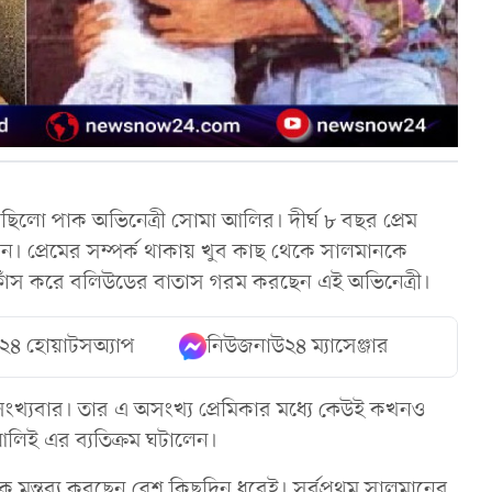
ক ছিলো পাক অভিনেত্রী সোমা আলির। দীর্ঘ ৮ বছর প্রেম
। প্রেমের সম্পর্ক থাকায় খুব কাছ থেকে সালমানকে
 ফাঁস করে বলিউডের বাতাস গরম করছেন এই অভিনেত্রী।
২৪ হোয়াটসঅ্যাপ
নিউজনাউ২৪ ম্যাসেঞ্জার
অসংখ্যবার। তার এ অসংখ্য প্রেমিকার মধ্যে কেউই কখনও
লিই এর ব্যতিক্রম ঘটালেন।
োরক মন্তব্য করছেন বেশ কিছুদিন ধরেই। সর্বপ্রথম সালমানের