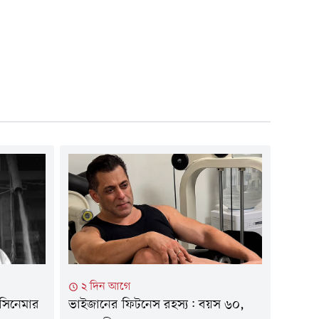
২ দিন আগে
 সিনেমার
ভাইজানের ফিটনেস রহস্য: বয়স ৬০,