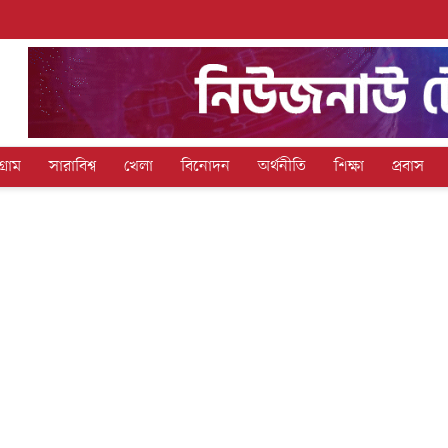
গ্রাম
সারাবিশ্ব
খেলা
বিনোদন
অর্থনীতি
শিক্ষা
প্রবাস