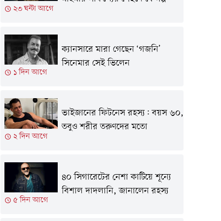
২৩ ঘন্টা আগে
ক্যানসারে মারা গেছেন ‘গজনি’
সিনেমার সেই ভিলেন
১ দিন আগে
ভাইজানের ফিটনেস রহস্য: বয়স ৬০,
তবুও শরীর তরুণদের মতো
২ দিন আগে
৪০ সিগারেটের নেশা কাটিয়ে শূন্যে
বিশাল দাদলানি, জানালেন রহস্য
৫ দিন আগে