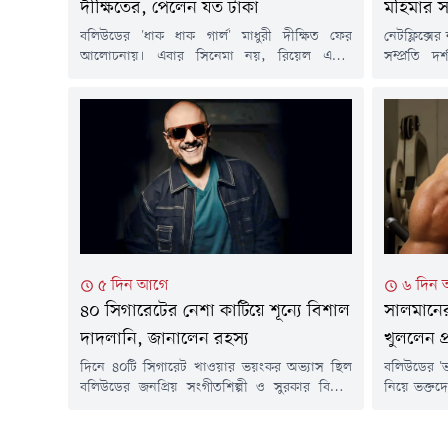
দীক্ষিতের, পেলেন যত টাকা
মহিমার স
বলিউডের 'ধাক ধাক গার্ল' মাধুরী দীক্ষিত ফের
নেটফ্লিক্সে
আলোচনায়। এবার সিনেমা নয়, রিয়েল এস্টেট
সম্প্রতি দ
বিনিয়োগে বড় লাভের কারণে খবরের শিরোনামে
মহিমা মা
এসেছেন এই অভিনেত্রী।প্রায় ১৮ বছর আগে মুম্বইয়ের
সাফল্যের শ
পশ্চিম আন্ধেরিতে একটি অফিস কিনেছিলেন মাধুরী।
সংগ্রাম আর 
২০০৮ সালের দিকে কেনা সেই অফিসটির জন্য তিনি
বাবাকে হার
দিয়েছিলেন প্রায় ৫২ লাখ ৫০ হাজার টাকা। দীর্ঘদিন
হয়েছেন। তব
পর সেই...
মাত্র ২৬...
৫ দিন আগে
৬ দিন
৪০ সিগারেটের নেশা কাটিয়ে শূন্যে বিশাল
সালমানের
দাদলানি, জানালেন রহস্য
খুললেন 
দিনে ৪০টি সিগারেট খাওয়ার ভয়ংকর অভ্যাস ছিল
বলিউডের 'ভ
বলিউডের জনপ্রিয় সংগীতশিল্পী ও সুরকার বিশাল
নিয়ে ভক্তদ
দাদলানির। তবে একদিন হঠাৎ নিজের জীবনযাপন
করে তাঁর প
নিয়ে বিরক্ত হয়ে কঠিন সিদ্ধান্ত নেন তিনি-আর নয়,
নিয়েই থা
এবার পুরোপুরি ছাড়বেন ধূমপান। অবিশ্বাস্য হলেও
পুরোনো ঘট