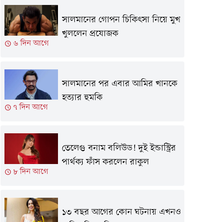
সালমানের গোপন চিকিৎসা নিয়ে মুখ
খুললেন প্রযোজক
৬ দিন আগে
সালমানের পর এবার আমির খানকে
হত্যার হুমকি
৭ দিন আগে
তেলেগু বনাম বলিউড! দুই ইন্ডাস্ট্রির
পার্থক্য ফাঁস করলেন রাকুল
৮ দিন আগে
১৩ বছর আগের কোন ঘটনায় এখনও