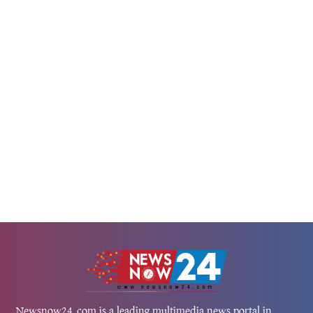
 খানের সাথে তাঁর এক বিশেষ সাক্ষাতের
মেরে ফেলার হুমকি দেওয়া হয়েছে এ
ার করে শৈলেন্দ্র জানান, বহু বছর আগে
কুখ্যাত লরেন্স বিষ্ণোই গ্যাংয়ের নাম
ালাক্সি অ্যাপার্টমেন্টে...
আসা এই হুমকিতে...
Newsnow24.com is a leading multimedia news portal in