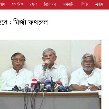
গ্রাম
সারাবিশ্ব
খেলা
বিনোদন
অর্থনীতি
শিক্ষা
প্রবাস
 হবে: মির্জা ফখরুল