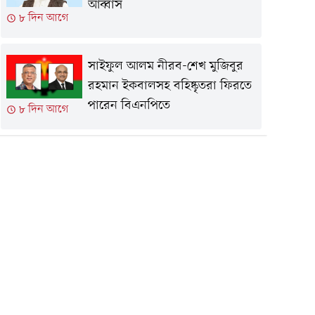
আব্বাস
৮ দিন আগে
সাইফুল আলম নীরব-শেখ মুজিবুর
রহমান ইকবালসহ বহিষ্কৃতরা ফিরতে
পারেন বিএনপিতে
৮ দিন আগে