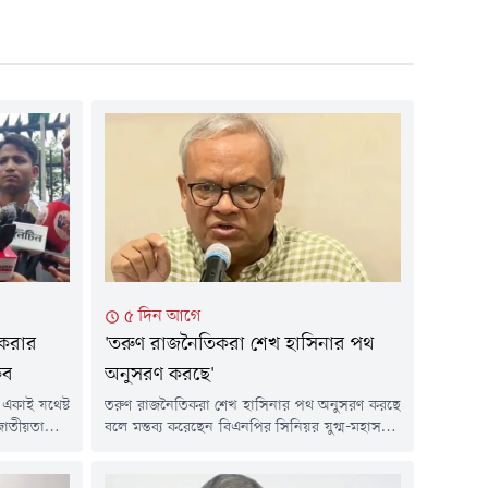
৫ দিন আগে
 করার
'তরুণ রাজনৈতিকরা শেখ হাসিনার পথ
িব
অনুসরণ করছে'
একাই যথেষ্ট
তরুণ রাজনৈতিকরা শেখ হাসিনার পথ অনুসরণ করছে
াতীয়তাবাদী
বলে মন্তব্য করেছেন বিএনপির সিনিয়র যুগ্ম-মহাসচিব
ইসলাম। তিনি
ও প্রধানমন্ত্রীর উপদেষ্টা রুহুল কবির রিজভী।সোমবার
নের রাজনীতি
(৩ আগস্ট) এক সম্মেলনে তিনি এ কথা বলেন।উপদেষ্টা