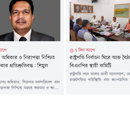
অব্যাহত রাখলে এর পরিণতি ভোগ করতে
ন্থী কার্যকলাপের জন্য নড়াইল জেলাধীন
(৫ আগস্ট) সকালে জুলাই গণঅভ্যুত্থান স্ম
র পৌর বিএনপির সাবেক সভাপতি
উদ্বোধনী অনুষ্ঠানে সাংবাদি
মতবিনিময়কালে এসব কথা বলেন তিন
ইসলাম রাকিব বলেন, বেগম...
আগে
৭ দিন আগে
 অধিকার ও নিরাপত্তা নিশ্চিত
রাষ্ট্রপতি নির্বাচন ঘিরে আজ ব
র প্রতিশ্রুতিবদ্ধ: শিমুল
বিএনপির স্থায়ী কমিটি
রাষ্ট্রপতি পদে দলের প্রার্থী মনোনয়ন,
রাজনৈতিক পরিস্থিতি এবং সাংগঠনিক ব
্যায্য অধিকার, নিরাপদ কর্মপরিবেশ এবং
নিয়ে আজ (শনিবার) সন্ধ্যায় বৈঠকে ব
াপত্তা নিশ্চিত করতে সরকার ও সংশ্লিষ্ট
সর্বোচ্চ নীতিনির্ধারণী ফোরাম জাতীয় স
তিশ্রুতিবদ্ধ বলে জানিয়েছেন সড়ক পরিবহণ
দলটির একাধিক দায়িত্বশীল সূত্র জানি
িকদের প্রধান সমন্বয়ক এবং সংসদ সদস্য
নতুন রাষ্ট্রপতি নির্বাচনই প্রধান আলোচ্
 শামছুর রহমান শিমুল বিশ্বাস। শনিবার
সম্ভাবনা রয়েছে।দলীয় সূত্রের তথ্য অন
সড়ক পরিবহণ শ্রমিকদের পেশাগত সংকট,
আগস্টের মধ্যেই নতুন রাষ্ট্রপতি নির্বাচন...
ার, নিরাপত্তা এবং চলমান বিভিন্ন সমস্যার
়ে এক মতবিনিময়...