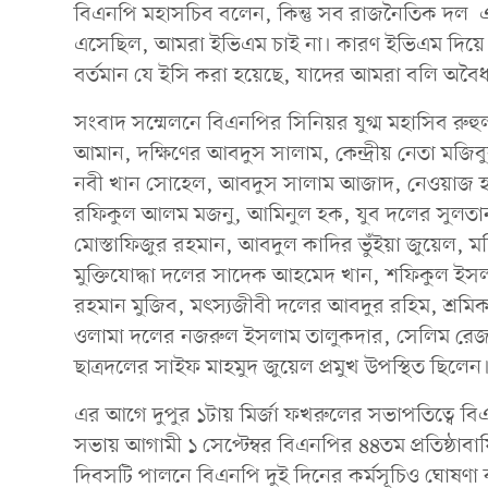
বিএনপি মহাসচিব বলেন, কিন্তু সব রাজনৈতিক দল এমন
এসেছিল, আমরা ইভিএম চাই না। কারণ ইভিএম দিয়ে
বর্তমান যে ইসি করা হয়েছে, যাদের আমরা বলি অব
সংবাদ সম্মেলনে বিএনপির সিনিয়র যুগ্ম মহাসিব রুহ
আমান, দক্ষিণের আবদুস সালাম, কেন্দ্রীয় নেতা মজ
নবী খান সোহেল, আবদুস সালাম আজাদ, নেওয়াজ হা
রফিকুল আলম মজনু, আমিনুল হক, যুব দলের সুলতান সাল
মোস্তাফিজুর রহমান, আবদুল কাদির ভুঁইয়া জুয়েল,
মুক্তিযোদ্ধা দলের সাদেক আহমেদ খান, শফিকুল ইস
রহমান মুজিব, মৎস্যজীবী দলের আবদুর রহিম, শ্রম
ওলামা দলের নজরুল ইসলাম তালুকদার, সেলিম রে
ছাত্রদলের সাইফ মাহমুদ জুয়েল প্রমুখ উপস্থিত ছিলেন
এর আগে দুপুর ১টায় মির্জা ফখরুলের সভাপতিত্বে ব
সভায় আগামী ১ সেপ্টেম্বর বিএনপির ৪৪তম প্রতিষ্ঠা
দিবসটি পালনে বিএনপি দুই দিনের কর্মসূচিও ঘোষণা