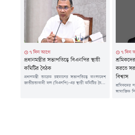
মতবিনিময় সভা অনুষ্ঠিত হয়। সভায় দলের
আদর্শ পরিপ
সাংগঠনিক বিভিন্ন বিষয় নিয়ে আলোচনা করেন
নড়াইল সদ
তিনি। এসময় নওগাঁ জেলা বিএনপির সাংগঠনিক
মো....
কার্যক্রম, দলকে আরও শক্তিশালী ও সুসংগঠিত
করার...
৭ দিন আগে
৭ দিন 
প্রধানমন্ত্রীর সভাপতিত্বে বিএনপির স্থায়ী
শ্রমিকদের
কমিটির বৈঠক
করতে সরকা
বিশ্বাস
প্রধানমন্ত্রী তারেক রহমানের সভাপতিত্বে বাংলাদেশ
জাতীয়তাবাদী দল (বিএনপি)-এর স্থায়ী কমিটির বৈঠক
শ্রমিকদের ন
শুরু হয়েছে।শনিবার (১ আগস্ট) বিকেল ৫টা ৩৫
সামাজিক নির
মিনিটে রাজধানীর গুলশানে বিএনপি চেয়ারম্যানের
সব পক্ষ প্র
কার্যালয়ে বৈঠকটি শুরু হয়।দলীয় সূত্রে জানা গেছে,
মালিক-শ্রম
বৈঠকে সমসাময়িক রাজনৈতিক পরিস্থিতি, সরকারের
অ্যাডভোকেট
চলমান কার্যক্রম, সাংগঠনিক বিষয় এবং জাতীয়
(১ আগস্ট) 
গুরুত্বপূর্ণ ইস্যু নিয়ে আলোচনা হওয়ার কথা রয়েছে।
ন্যায্য অধিক
বৈঠক শেষে এ...
সমাধান নিয