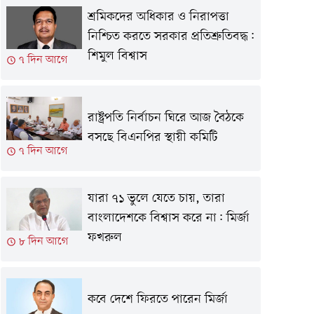
শ্রমিকদের অধিকার ও নিরাপত্তা
নিশ্চিত করতে সরকার প্রতিশ্রুতিবদ্ধ:
শিমুল বিশ্বাস
৭ দিন আগে
রাষ্ট্রপতি নির্বাচন ঘিরে আজ বৈঠকে
বসছে বিএনপির স্থায়ী কমিটি
৭ দিন আগে
যারা ৭১ ভুলে যেতে চায়, তারা
বাংলাদেশকে বিশ্বাস করে না: মির্জা
ফখরুল
৮ দিন আগে
কবে দেশে ফিরতে পারেন মির্জা