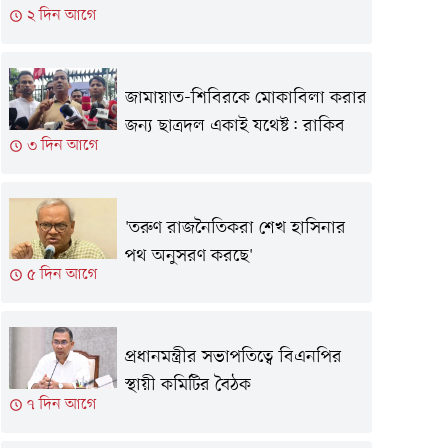
২ দিন আগে
জামায়াত-শিবিরকে মোকাবিলা করার
জন্য ছাত্রদল একাই যথেষ্ট: রাকিব
৩ দিন আগে
'তরুণ রাজনৈতিকরা শেখ হাসিনার
পথ অনুসরণ করছে'
৫ দিন আগে
প্রধানমন্ত্রীর সভাপতিত্বে বিএনপির
স্থায়ী কমিটির বৈঠক
৭ দিন আগে