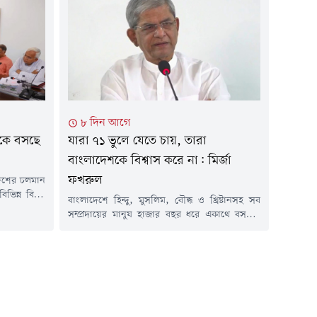
 হবে।বুধবার
রুহুল কবির রিজভী বলেন, আন্দোলনে থাকা তরুণরা
ৃতি জাদুঘরের
যারা রাজনীতি করছে তারা শেখ হাসিনার পথ
কদের সাথে
অনুসরণ করছে, ফ্যাসিবাদের চর্চা করছে। শেখ
ি।রাকিবুল
হাসিনার পথ অনুসরণ...
৮ দিন আগে
ৈঠকে বসছে
যারা ৭১ ভুলে যেতে চায়, তারা
বাংলাদেশকে বিশ্বাস করে না: মির্জা
ফখরুল
 দেশের চলমান
িভিন্ন বিষয়
বাংলাদেশে হিন্দু, মুসলিম, বৌদ্ধ ও খ্রিষ্টানসহ সব
সছে বিএনপির
সম্প্রদায়ের মানুষ হাজার বছর ধরে একাথে বসবাস
্থায়ী কমিটি।
করে আসছে, তাই এখানে বিভাজনের কোনো সুযোগ
য়েছে, বৈঠকে
নেই বলে মন্তব্য করেছেন স্থানীয় সরকার মন্ত্রী মির্জা
য বিষয় হওয়ার
ফখরুল ইসলাম আলমগীর।তিনি বলেছেন, 'যারা
ুযায়ী, চলতি
একাত্তরের মহান মুক্তিযুদ্ধকে ভুলে যেতে চায় কিংবা
ভুলিয়ে দিতে চায়, তারা কখনোই বাংলাদেশকে
বিশ্বাস করে না।'শুক্রবার...