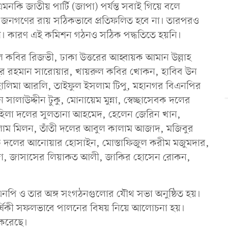
কি জাতীয় পার্টি (জাপা) পর্যন্ত সবাই গিয়ে বলে
 জনগণের রায় সঠিকভাবে প্রতিফলিত হবে না। তারপরও
ৈধ। কারণ এই কমিশন গঠনও সঠিক পদ্ধতিতে হয়নি।
ুল কবির রিজভী, ঢাকা উত্তরের আহ্বায়ক আমান উল্লাহ
িবুর রহমান সারোয়ার, খায়রুল কবির খোকন, হাবিব উন
লিমা আরলি, তাইফুল ইসলাম টিপু, মহানগর বিএনপির
াউদ্দীন টুকু, মোনায়েম মুন্না, স্বেচ্ছাসেবক দলের
 মহিলা দলের সুলতানা আহমেদ, হেলেন জেরিন খান,
লাম মিলন, তাঁতী দলের আবুল কালাম আজাদ, মজিবুর
িক দলের আনোয়ার হোসাইন, মোস্তাফিজুল করীম মজুমদার,
জা, জাসাসের লিয়াকত আলী, জাকির হোসেন রোকন,
।
িএনপি ও তার অঙ্গ সংগঠনগুলোর যৌথ সভা অনুষ্ঠিত হয়।
বার্ষিকী সফলভাবে পালনের বিষয় নিয়ে আলোচনা হয়।
 করেছে।