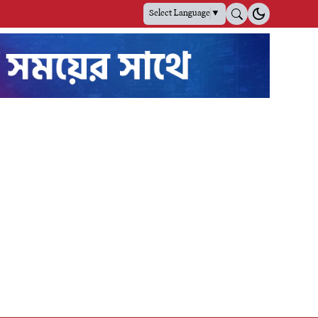
Select Language
▼