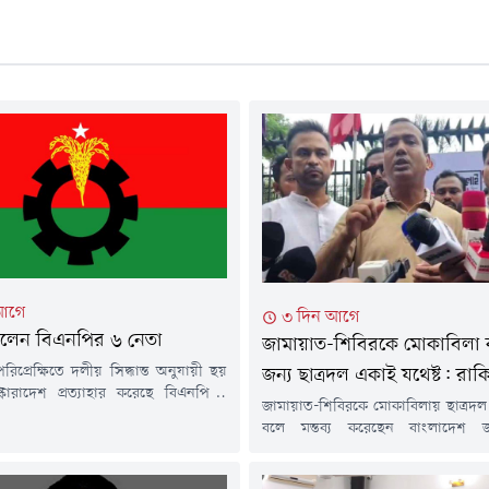
আগে
৩ দিন আগে
েলেন বিএনপির ৬ নেতা
জামায়াত-শিবিরকে মোকাবিলা
প্রেক্ষিতে দলীয় সিদ্ধান্ত অনুযায়ী ছয়
জন্য ছাত্রদল একাই যথেষ্ট: রাক
্কারাদেশ প্রত্যাহার করেছে বিএনপি ।
জামায়াত-শিবিরকে মোকাবিলায় ছাত্রদল 
র (০৬ আগস্ট) এক বিজ্ঞপ্তিতে এ তথ্য
বলে মন্তব্য করেছেন বাংলাদেশ জ
ন বিএনপির সিনিয়র যুগ্ম মহাসচিব
ছাত্রদলের কেন্দ্রীয় সভাপতি রাকিবুল 
ট রুহুল কবির রিজভী।এতে বলা হয়,
হুঁশিয়ারি দিয়ে বলেন, শিবির একই ধর
দলীয় শৃঙ্খলা ভঙ্গ এবং দলের নীতি ও