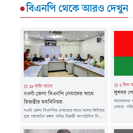
বিএনপি
থেকে আরও দেখুন
২ দিন 
১৮ ঘন্টা আগে
সুখবর প
নওগাঁ জেলা বিএনপি নেতাদের সাথে
আবেদনের পরি
রিজভীর মতবিনিময়
নেতার বহিষ
নওগাঁ জেলা বিএনপির নেতাদের সাথে দলের সিনিয়র
বৃহস্পতিবা
যুগ্ম মহাসচিব রুহুল কবির রিজভী সাংগঠনিক বিষয়ে
জানিয়েছে
মতবিনিময় সভা করেছেন।শুক্রবার (৭ আগস্ট)
অ্যাডভোকে
রাজধানীর নয়াপল্টনে বিএনপির কেন্দ্রীয় কার্যালয়ে এ
ইতোপূর্বে 