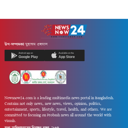
উপ-সম্পাদকঃ
মুহাম্মদ ওসমান
Android app on
Available on the
Google Play
App Store
Newsnow24.com is a leading multimedia news portal in Bangladesh.
Contains not only news, new news, views, opinion, politics,
entertainment, sports, lifestyle, travel, health, and others. We are
committed to focusing on Probash news all around the world with
visuals.
তথ্য অধিদফতরের নিবন্ধন নম্বর :১৩৫