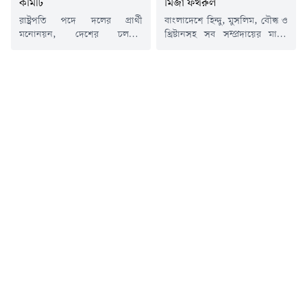
কমিটি
মির্জা ফখরুল
রাষ্ট্রপতি পদে দলের প্রার্থী
বাংলাদেশে হিন্দু, মুসলিম, বৌদ্ধ ও
মনোনয়ন, দেশের চলমান
খ্রিষ্টানসহ সব সম্প্রদায়ের মানুষ
রাজনৈতিক পরিস্থিতি এবং
হাজার বছর ধরে একাথে বসবাস
সাংগঠনিক বিভিন্ন বিষয় নিয়ে আজ
করে আসছে, তাই এখানে
(শনিবার) সন্ধ্যায় বৈঠকে বসছে
বিভাজনের কোনো সুযোগ নেই বলে
বিএনপির সর্বোচ্চ নীতিনির্ধারণী
মন্তব্য করেছেন স্থানীয় সরকার মন্ত্রী
ফোরাম জাতীয় স্থায়ী কমিটি।
মির্জা ফখরুল ইসলাম আলমগীর।
দলটির একাধিক দায়িত্বশীল সূত্র
তিনি বলেছেন, 'যারা একাত্তরের
জানিয়েছে, বৈঠকে নতুন রাষ্ট্রপতি
মহান মুক্তিযুদ্ধকে ভুলে যেতে চায়
নির্বাচনই প্রধান আলোচ্য বিষয়
কিংবা ভুলিয়ে দিতে চায়, তারা
হওয়ার সম্ভাবনা রয়েছে।দলীয়
কখনোই বাংলাদেশকে বিশ্বাস করে
সূত্রের তথ্য অনুযায়ী, চলতি
না।'শুক্রবার...
আগস্টের মধ্যেই নতুন রাষ্ট্রপতি
নির্বাচন...