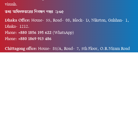
visuals.
তথ্য অধিদফতরের নিবন্ধন নম্বর :১৩৫
Dhaka Office:
House-55, Road-08, Block-D, Niketon, Gulshan-1,
Dhaka-1212.
Phone:
+880 1856 195 622
(WhatsApp)
Phone:
+880 1869 913 486
Chittagong office:
House-85/A, Road-7, 5th Floor, O.R.Nizam Road
R/A, 15 No. Bagmoniram,Panchlaish, Chattogram 4000.
Phone:
+880 1850 414 847
Phone:
+880 1313 427 319
Email:
newsnow24official@gmail.com
Design and Developed by
Md. Asif Iqbal
Privacy Policy
Contact Us