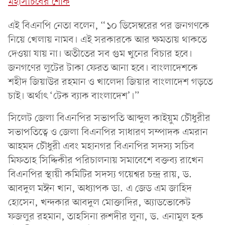
মহাসচিবের শোক
এই বিএনপি নেতা বলেন, “১০ ডিসেম্বরের পর জনগণকে
নিয়ে খেলায় নামব। এই সরকারকে আর ক্ষমতায় থাকতে
দেওয়া যায় না। অতীতের সব গুম খুনের বিচার হবে।
জনগণের লুটের টাকা ফেরত আনা হবে। বাংলাদেশকে
শহীদ জিয়াউর রহমান ও খালেদা জিয়ার বাংলাদেশ গড়তে
চাই। অর্থাৎ ‘টেক ব্যাক বাংলাদেশ’।”
সিলেট জেলা বিএনপির সভাপতি আব্দুল কাইয়ুম চৌধুরীর
সভাপতিত্বে ও জেলা বিএনপির সাধারণ সম্পাদক এমরান
আহমদ চৌধুরী এবং মহানগর বিএনপির সদস্য সচিব
মিফতাহ সিদ্দিকীর পরিচালনায় সমাবেশে বক্তব্য রাখেন
বিএনপির স্থায়ী কমিটির সদস্য গয়েশ্বর চন্দ্র রায়, ড.
আবদুল মঈন খান, অধ্যাপক ডা. এ জেড এম জাহিদ
হোসেন, খন্দকার আবদুল মোক্তাদির, অ্যাডভোকেট
ফজলুর রহমান, তাহসিনা রুশদীর লুনা, ড. এনামুল হক