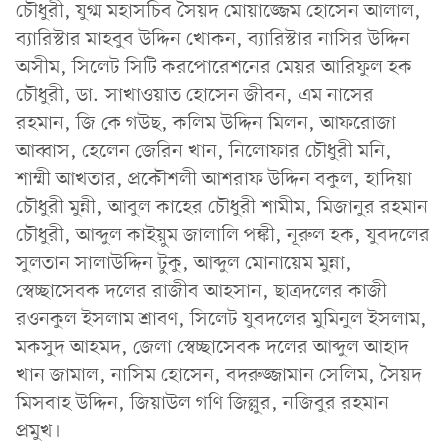
চৌধুরী, যুগ্ম মহাসচিব সৈয়দ মোয়াজ্জেম হোসেন আলাল,
ব্যারিস্টার মাহবুব উদ্দিন খোকন, ব্যারিস্টার নাসির উদ্দিন
অসীম, সিলেট সিটি করপোরেশনের মেয়র আরিফুল হক
চৌধুরী, ডা. সাখাওয়াত হোসেন জীবন, এম নাসের
রহমান, জি কে গউছ, কলিম উদ্দিন মিলন, আফরোজা
আব্বাস, হেলেন জেরিন খান, নিলোফার চৌধুরী মনি,
শাম্মী আখতার, প্রকৌশলী আশরাফ উদ্দিন বকুল, হাদিয়া
চৌধুরী মুন্নী, আবুল কাহের চৌধুরী শামীম, মিজানুর রহমান
চৌধুরী, আব্দুল কাইয়ুম জালালি পঙ্কী, নূরুল হক, যুবদলের
সুলতান সালাউদ্দিন টুকু, আব্দুল মোনায়েম মুন্না,
স্বেচ্ছাসেবক দলের রাজীব আহসান, ছাত্রদলের কাজী
রওনকুল ইসলাম শ্রাবণ, সিলেট যুবদলের মুমিনুল ইসলাম,
মকসুদ আহমদ, জেলা স্বেচ্ছাসেবক দলের আব্দুল আহাদ
খান জামাল, নাসিম হোসেন, বদরুজ্জামান সেলিম, সৈয়দ
মিসবাহ উদ্দিন, জিয়াউল গণি জিল্লুর, নজিবুর রহমান
প্রমুখ।