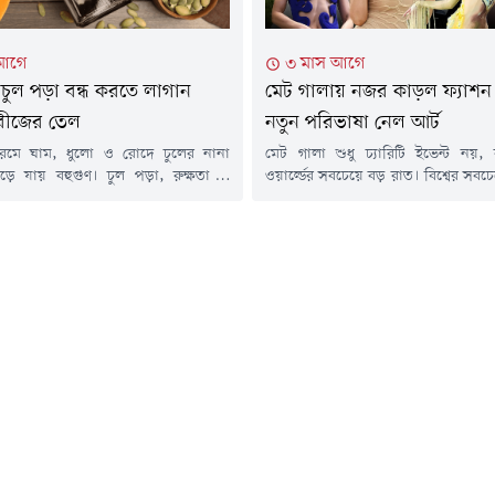
 আগে
৩ মাস আগে
 চুল পড়া বন্ধ করতে লাগান
মেট গালায় নজর কাড়ল ফ্যাশন ও
বীজের তেল
নতুন পরিভাষা নেল আর্ট
গরমে ঘাম, ধুলো ও রোদে চুলের নানা
মেট গালা শুধু চ্যারিটি ইভেন্ট নয়,
ড়ে যায় বহুগুণ। চুল পড়া, রুক্ষতা ও
ওয়ার্ল্ডের সবচেয়ে বড় রাত। বিশ্বের সবচেয়
শুষ্ক ভাব এই সময় খুব সাধারণ বিষয়। তাই
ফ্যাশন আয়োজনগুলোর মধ্যে অন্যতম
কৃতিক উপায়ে চুলের যত্ন নিতে চান। সেই
নিউইয়র্কের মেট্রোপলিটন মিউজিয়াম
রুণ কার্যকরী কুমড়োর বীজের তেল। সম্প্রতি
আয়োজিত মেট গালায় এ বছর তারকাদের 
 বিশেষ জনপ্রিয় হয়ে উঠেছে। বিশেষজ্ঞদের
উপস্থিতি ছিল নজরকাড়া। তবে শুধু
লে...
নজর কেড়েছে কিছু তারকাদের ম্যানি
আর্ট। এ বছরের...