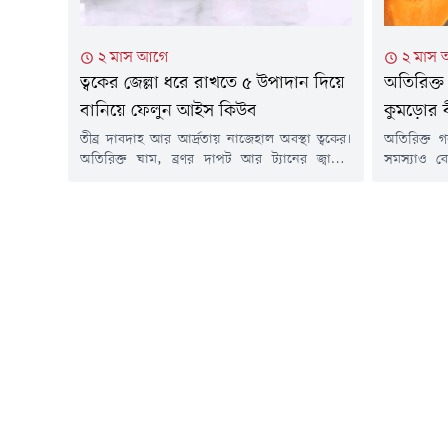
২ মাস আগে
২ মাস
ত্বকের জেল্লা ধরে রাখতে ৫ উপাদান দিয়ে
অতিরিক্ত
বানিয়ে ফেলুন আইস কিউব
কুমড়োর 
তীব্র দাবদাহ আর আর্দ্রতায় নাজেহাল অবস্থা ত্বকের।
অতিরিক্ত 
অতিরিক্ত ঘাম, ব্রণর দাপট আর ট্যানের জ্বালায়
সমস্যাও বে
জর্জরিত। এ ছাড়া ঘুম থেকে ওঠার পর মুখের
স্ক্যাল্পে 
ফোলাভাব তো আছেই। এই ধরনের সমস্যা থেকে
অনেকেই প্রা
চটজলদি মুক্তি পাওয়ার ঘরোয়া, কার্যকরী উপায় হলো
ক্ষেত্রেই দা
আইস কিউব থেরাপি। তবে সাধারণ জল জমিয়ে তৈরি
চুলের যত্নে
বরফ ঘষলে কিন্তু হবে না। বিশেষ...
মতে, এই তে