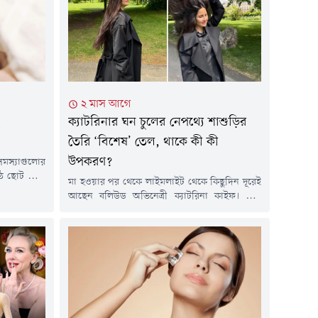
২ মাস আগে
ক্যাটরিনার ঘন চুলের নেপথ্যে শাশুড়ির
তৈরি ‘বিশেষ’ তেল, থাকে কী কী
উপকরণ?
সমস্যাগুলোর
ঠে ছোট ছোট
মা হওয়ার পর থেকে লাইমলাইট থেকে কিছুদিন দূরেই
যায়। ত্বকের
আছেন বলিউড অভিনেত্রী ক্যাটরিনা কাইফ। তবে
 মৃত কোষ ও
সম্প্রতি সোশ্যাল মিডিয়ায় তাঁর শেয়ার করা একগুচ্ছ
রণ হতে পারে।
ছবি ইন্টারনেট দুনিয়ায় রীতিমতো ঝড় তুলেছে।
 ত্বকের যত্ন
ছবিতে স্বামী ভিকি কৌশল এবং পুত্র বিহানের মিষ্টি
মুহূর্তের পাশাপাশি নেটিজেনদের চোখ আটকে গিয়েছে
ক্যাটরিনার লম্বা, ঘন এবং উজ্জ্বল কেশরাজিতে।
সোশ্যাল মিডিয়ায় অনেকেই ক্যাটরিনার...