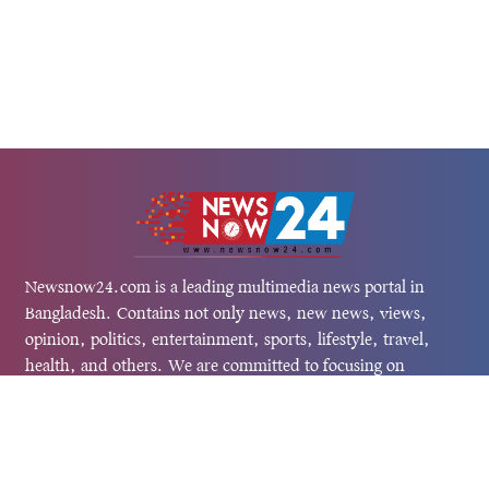
Newsnow24.com is a leading multimedia news portal in
Bangladesh. Contains not only news, new news, views,
opinion, politics, entertainment, sports, lifestyle, travel,
health, and others. We are committed to focusing on
Probash news all around the world with visuals.
তথ্য অধিদফতরের নিবন্ধন নম্বর :১৩৫