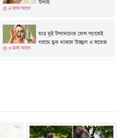
উপায়
৩ মাস আগে
মাত্র দুই উপাদানের ফেস প্যাকেই
গরমে ত্বক থাকবে উজ্জ্বল ও সতেজ
৩ মাস আগে