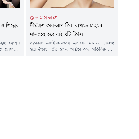
৩ মাস আগে
 শিল্পের
দীর্ঘক্ষণ মেকআপ ঠিক রাখতে চাইলে
মানতেই হবে এই ৪টি টিপস
 বরং ফ্যাশন
গরমকাল এলেই মেকআপ করা যেন এক বড় চ্যালেঞ্জ
ে গ্ল্যামারাস
হয়ে দাঁড়ায়। তীব্র রোদ, আর্দ্রতা আর অতিরিক্ত ঘাম
 মেট গালা।
শুধু ত্বকের উজ্জ্বলতা কমায় না, বরং সুন্দর করে করা
 অফ আর্ট-এ
মেকআপও নষ্ট করে দেয়। অনেক সময় দেখা যায়,
গ্ল্যামারাস
বাড়ি থেকে বেরোনোর কিছুক্ষণের মধ্যেই কাজল ঘেঁটে
 পোশাক নয়,
গিয়েছে বা লিপস্টিকও গলে যাচ্ছে, এতেই পুরো লুকটা
কিউর ও নেল
খারাপ হয়ে...