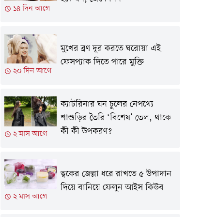
১৪ দিন আগে
মুখের ব্রণ দূর করতে ঘরোয়া এই
ফেসপ্যাক দিতে পারে মুক্তি
২০ দিন আগে
ক্যাটরিনার ঘন চুলের নেপথ্যে
শাশুড়ির তৈরি ‘বিশেষ’ তেল, থাকে
কী কী উপকরণ?
২ মাস আগে
ত্বকের জেল্লা ধরে রাখতে ৫ উপাদান
দিয়ে বানিয়ে ফেলুন আইস কিউব
২ মাস আগে