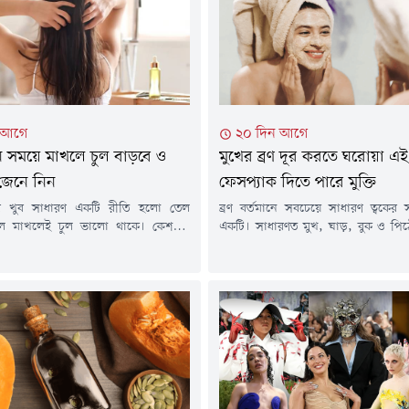
 আগে
২০ দিন আগে
 সময়ে মাখলে চুল বাড়বে ও
মুখের ব্রণ দূর করতে ঘরোয়া এই
জেনে নিন
ফেসপ্যাক দিতে পারে মুক্তি
নের খুব সাধারণ একটি রীতি হলো তেল
ব্রণ বর্তমানে সবচেয়ে সাধারণ ত্বকের 
ল মাখলেই চুল ভালো থাকে। কেশচর্চা
একটি। সাধারণত মুখ, ঘাড়, বুক ও পি
অনেকেই বলেন, চুল মসৃণ রাখার জন্য বেশ
ফুসকুড়ি বা পিম্পল হিসেবে এটি দেখা 
তেল। মাথার ত্বকে তেল মালিশ করলে
লোমকূপে অতিরিক্ত তেল (সেবাম),
ালন ভালো হয়। চুলের ফলিকলগুলো
ব্যাকটেরিয়া জমে প্রদাহ তৈরি করলে ব্
ায়। ফলে চুলের গোড়া মজবুত হয়। সে
ব্রণ কমাতে চিকিৎসকের পরামর্শ অনুযায়ী
তেল দেওয়ার সঠিক সময়...
নেওয়া জরুরি। পাশাপাশি কিছু মৃদু...