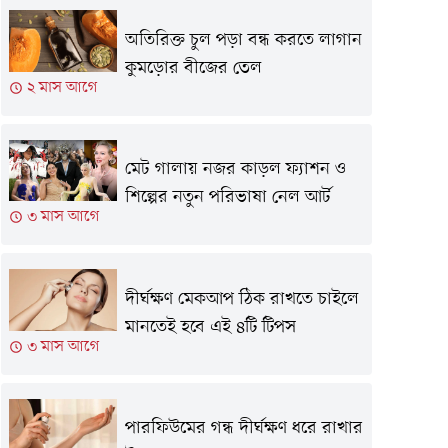
অতিরিক্ত চুল পড়া বন্ধ করতে লাগান
কুমড়োর বীজের তেল
২ মাস আগে
মেট গালায় নজর কাড়ল ফ্যাশন ও
শিল্পের নতুন পরিভাষা নেল আর্ট
৩ মাস আগে
দীর্ঘক্ষণ মেকআপ ঠিক রাখতে চাইলে
মানতেই হবে এই ৪টি টিপস
৩ মাস আগে
পারফিউমের গন্ধ দীর্ঘক্ষণ ধরে রাখার