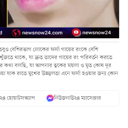
া তবুও বেশিরভাগ লোকের ফর্সা গায়ের রংকে বেশি
খুঁজতে থাকে, যা দ্রুত তাদের গায়ের রং পরিবর্তন করতে
ের কথা বলছি, যা আপনার ত্বকের ময়লা ও মৃত কোষ দূর
া যাক রাতে মুখের উজ্জ্বলতা এনে ফর্সা হওয়ার জন্য কোন
২৪ হোয়াটসঅ্যাপ
নিউজনাউ২৪ ম্যাসেঞ্জার