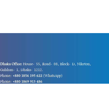
Dhaka Office:
House-55, Road-08, Block-D, Niketon,
Gulshan-1, Dhaka-1212.
Phone:
+880 1856 195 622
(WhatsApp)
Phone:
+880 1869 913 486
Chittagong office:
House-85/A, Road-7, 5th Floor,
O.R.Nizam Road R/A, 15 No. Bagmoniram,Panchlaish,
Chattogram 4000.
Phone:
+880 1850 414 847