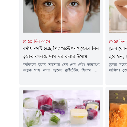
১০ দিন আগে
১৪ দিন
বর্ষায় স্পষ্ট হচ্ছে পিগমেন্টেশন? জেনে নিন
তেল কোন
ত্বকের কালচে দাগ দূর করার উপায়
হবে ঘন, 
বর্ষাকালে ত্বকের সমস্যার যেন শেষ নেই। তারমধ্যে
চুলের যত্
কয়েক মাস নানা ধরনের ব্রাইটেনিং সিরাম এবং
মালিশ। তে
পিগমেন্টেশন দূর করার ক্রিম ব্যবহার করে যখন ত্বকের
শিল্পীদের 
দাগ হালকা হতে শুরু করে, ঠিক তখনই বর্ষার আগমন
কাজে আসে 
ঘটে। আর অমনি সেই সব দাগ আবার আরও গাঢ় হয়ে
রক্তসঞ্চ
মুখে ফুটে ওঠে।রূপচর্চা বিশেষজ্ঞরা বলছেন, সমস্যা
অক্সিজেন প
আসলে অন্য জায়গায়।...
জন্য চুলে 