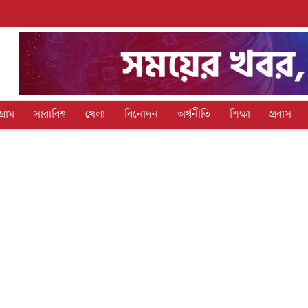
গ্রাম
সারাবিশ্ব
খেলা
বিনোদন
অর্থনীতি
শিক্ষা
প্রবাস