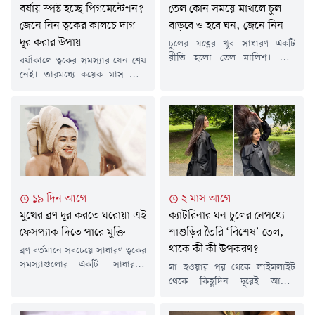
বর্ষায় স্পষ্ট হচ্ছে পিগমেন্টেশন?
তেল কোন সময়ে মাখলে চুল
জেনে নিন ত্বকের কালচে দাগ
বাড়বে ও হবে ঘন, জেনে নিন
দূর করার উপায়
চুলের যত্নের খুব সাধারণ একটি
রীতি হলো তেল মালিশ। তেল
বর্ষাকালে ত্বকের সমস্যার যেন শেষ
মাখলেই চুল ভালো থাকে। কেশচর্চা
নেই। তারমধ্যে কয়েক মাস নানা
শিল্পীদের অনেকেই বলেন, চুল
ধরনের ব্রাইটেনিং সিরাম এবং
মসৃণ রাখার জন্য বেশ কাজে আসে
পিগমেন্টেশন দূর করার ক্রিম
তেল। মাথার ত্বকে তেল মালিশ
ব্যবহার করে যখন ত্বকের দাগ
করলে রক্তসঞ্চালন ভালো হয়।
হালকা হতে শুরু করে, ঠিক তখনই
চুলের ফলিকলগুলো অক্সিজেন
বর্ষার আগমন ঘটে। আর অমনি
পায়। ফলে চুলের গোড়া মজবুত
সেই সব দাগ আবার আরও গাঢ়
হয়। সে জন্য চুলে তেল দেওয়ার
হয়ে মুখে ফুটে ওঠে।রূপচর্চা
সঠিক সময়...
বিশেষজ্ঞরা বলছেন, সমস্যা
১৯ দিন আগে
২ মাস আগে
আসলে অন্য জায়গায়।...
মুখের ব্রণ দূর করতে ঘরোয়া এই
ক্যাটরিনার ঘন চুলের নেপথ্যে
ফেসপ্যাক দিতে পারে মুক্তি
শাশুড়ির তৈরি ‘বিশেষ’ তেল,
থাকে কী কী উপকরণ?
ব্রণ বর্তমানে সবচেয়ে সাধারণ ত্বকের
সমস্যাগুলোর একটি। সাধারণত
মা হওয়ার পর থেকে লাইমলাইট
মুখ, ঘাড়, বুক ও পিঠে ছোট ছোট
থেকে কিছুদিন দূরেই আছেন
ফুসকুড়ি বা পিম্পল হিসেবে এটি
বলিউড অভিনেত্রী ক্যাটরিনা
দেখা যায়। ত্বকের লোমকূপে
কাইফ। তবে সম্প্রতি সোশ্যাল