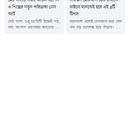
মেট গালায় নজর কাড়ল ফ্যাশন
দীর্ঘক্ষণ মেকআপ ঠিক রাখতে
ও শিল্পের নতুন পরিভাষা নেল
চাইলে মানতেই হবে এই ৪টি
আর্ট
টিপস
মেট গালা শুধু চ্যারিটি ইভেন্ট নয়,
গরমকাল এলেই মেকআপ করা যেন
বরং ফ্যাশন ওয়ার্ল্ডের সবচেয়ে বড়
এক বড় চ্যালেঞ্জ হয়ে দাঁড়ায়। তীব্র
রাত। বিশ্বের সবচেয়ে গ্ল্যামারাস
রোদ, আর্দ্রতা আর অতিরিক্ত ঘাম
ফ্যাশন আয়োজনগুলোর মধ্যে
শুধু ত্বকের উজ্জ্বলতা কমায় না, বরং
অন্যতম মেট গালা। নিউইয়র্কের
সুন্দর করে করা মেকআপও নষ্ট করে
মেট্রোপলিটন মিউজিয়াম অফ আর্ট-
দেয়। অনেক সময় দেখা যায়, বাড়ি
এ আয়োজিত মেট গালায় এ বছর
থেকে বেরোনোর কিছুক্ষণের মধ্যেই
তারকাদের গ্ল্যামারাস উপস্থিতি ছিল
কাজল ঘেঁটে গিয়েছে বা লিপস্টিকও
নজরকাড়া। তবে শুধু পোশাক নয়,
গলে যাচ্ছে, এতেই পুরো লুকটা
নজর কেড়েছে কিছু তারকাদের
খারাপ হয়ে...
ম্যানিকিউর ও নেল আর্ট। এ
বছরের...