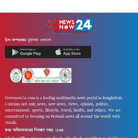
উপ-সম্পাদকঃ
মুহাম্মদ ওসমান
Android app on
Available on the
Google Play
App Store
Newsnow24.com is a leading multimedia news portal in Bangladesh.
Contains not only news, new news, views, opinion, politics,
entertainment, sports, lifestyle, travel, health, and others. We are
committed to focusing on Probash news all around the world with
visuals.
তথ্য অধিদফতরের নিবন্ধন নম্বর :১৩৫