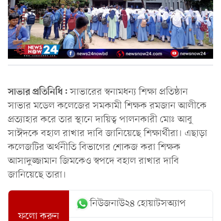
সাভার প্রতিনিধি:
সাভারের স্বনামধন্য শিক্ষা প্রতিষ্ঠান
সাভার মডেল কলেজের সমকামী শিক্ষক রমজান আলীকে
প্রত্যাহার করে তার স্থানে দায়িত্ব পালনকারী মোঃ আবু
সাঈদকে বহাল রাখার দাবি জানিয়েছে শিক্ষার্থীরা। এছাড়া
কলেজটির অর্থনীতি বিভাগের শোকজ করা শিক্ষক
আসাদুজ্জামান জিমকেও স্বপদে বহাল রাখার দাবি
জানিয়েছে তারা।
নিউজনাউ২৪ হোয়াটসঅ্যাপ
ফলো করুন