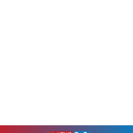
উপজেলার সদর ইউনিয়নের
রহমান। এ বিষয়ে প্রয়োজনীয়
কুট্টাপাড়া মোড় এলাকায় এ কর্মসূচি
ব্যবস্থা নিতে অতিরিক্ত প্রেস সচিব
শুরু হয়।স্থানীয় সূত্রে জানা গেছে,
আতিকুর রহমান রুমনকে নির্দেশ
গত ১০ জুলাই কুট্টাপাড়া গ্রামের
দিয়েছেন তিনি।প্রধানমন্ত্রীর
কিশোর জিহাদ মিয়াকে কুপিয়ে
কার্যালয় সূত্রে জানা গেছে,
হত্যা করা হয়। এ ঘটনায়...
সোমবার দুপুরে প্রধানমন্ত্রীর
কার্যালয়ের চিকিৎসক শাহ মোহাম্মদ
আমানুল্লাহ আমানের...