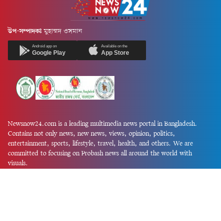
উপ-সম্পাদকঃ
মুহাম্মদ ওসমান
Android app on
Available on the
Google Play
App Store
Newsnow24.com is a leading multimedia news portal in Bangladesh.
Contains not only news, new news, views, opinion, politics,
entertainment, sports, lifestyle, travel, health, and others. We are
committed to focusing on Probash news all around the world with
visuals.
তথ্য অধিদফতরের নিবন্ধন নম্বর :১৩৫
Dhaka Office:
House-55, Road-08, Block-D, Niketon, Gulshan-1,
Dhaka-1212.
Phone:
+880 1856 195 622
(WhatsApp)
Phone:
+880 1869 913 486