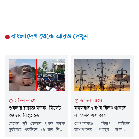
বাংলাদেশ
থেকে আরও দেখুন
২ দিন আগে
৬ দিন আগে
শুক্রবার রক্তাক্ত সড়ক, সিলেট-
মঙ্গলবার ৭ ঘণ্টা বিদ্যুৎ থাকবে
বগুড়ায় নিহত ১৬
না যেসব এলাকায়
দেশের দুই জেলায় পৃথক সড়ক
গোপালগঞ্জে বিদ্যুৎ লাইনের
দুর্ঘটনায় একদিনে ১৬ জন নিহত
আশপাশের গাছের ডালপালা
হয়েছেন। এসব দুর্ঘটনায় আরও
ছাঁটাইয়ের কাজের জন্য মঙ্গলবার (৪