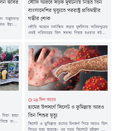
লেন জবির
সৌদি আরবে সড়ক দুর্ঘটনায় নিহত তিন
বাংলাদেশির মৃত্যুতে পররাষ্ট্র প্রতিমন্ত্রীর
গভীর শোক
্যাশা মজুমদার
মিক ইয়াছিন
সৌদি আরবে মর্মান্তিক সড়ক দুর্ঘটনায় ফরিদপুরের
চনার অভিযোগ
একই পরিবারের তিন সদস্য নিহত হওয়ার ঘটনায়
েছে পুলিশ।
গভীর শোক ও দুঃখ প্রকাশ করেছেন পররাষ্ট্র প্রতিমন্ত্রী
সিক নিপীড়নের
শামা ওবায়েদ ইসলাম।শুক্রবার এক শোকবার্তায় তিনি
 নেন। তবে
নিহতদের রুহের মাগফিরাত কামনা করেন এবং
রতি হৃদরোগে
শোকসন্তপ্ত পরিবারের সদস্যদের প্রতি গভীর সমবেদনা
 ২৯ এপ্রিল
জানান। একই সাথে এই শোক সইবার শক্তি ও ধৈর্য
দানের জন্য...
২৪ দিন আগে
হামের উপসর্গে সিলেট ও কুমিল্লায় আরও
তিন শিশুর মৃত্যু
 মিয়া হত্যা
াবিতে ঢাকা-
সিলেট ও কুমিল্লায় হামের উপসর্গ নিয়ে আরও তিন
বাসিন্দারা।
শিশুর মৃত্যু হয়েছে। এর মধ্যে সিলেটে দুইজন এবং