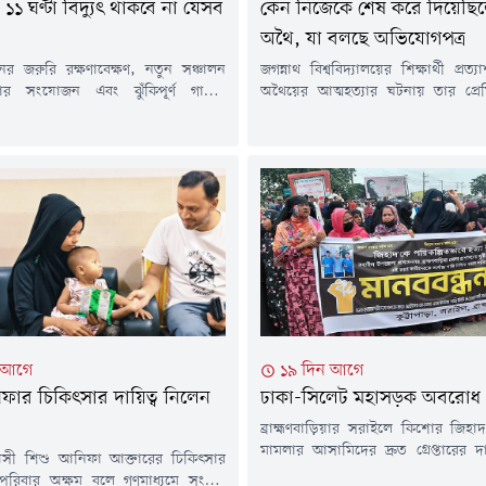
১ ঘণ্টা বিদ্যুৎ থাকবে না যেসব
কেন নিজেকে শেষ করে দিয়েছি
অথৈ, যা বলছে অভিযোগপত্র
নের জরুরি রক্ষণাবেক্ষণ, নতুন সঞ্চালন
জগন্নাথ বিশ্ববিদ্যালয়ের শিক্ষার্থী প্রত
ার সংযোজন এবং ঝুঁকিপূর্ণ গাছের
অথৈয়ের আত্মহত্যার ঘটনায় তার প্রে
াঁটাইয়ের কাজের কারণে আজ শনিবার (১
মজুমদারের বিরুদ্ধে আত্মহত্যায় প্ররো
র কয়েকটি এলাকায় নির্দিষ্ট সময়ের জন্য
এনে আদালতে অভিযোগপত্র জমা দিয়
রাহ বন্ধ থাকবে। এ তথ্য পৃথক বিজ্ঞপ্তিতে
তদন্ত কর্মকর্তার দাবি, দীর্ঘদিনের মান
লিষ্ট বিদ্যুৎ কর্তৃপক্ষ।নাটোর পল্লী বিদ্যুৎ
কারণেই অথৈ আত্মহত্যার পথ বেছে
জানিয়েছে, বড়াইগ্রাম-১ (বনপাড়া)
ইয়াছিনের আইনজীবীর দাবি, তিনি সম্প্
 ৭ নম্বর ফিডারের আওতায় নতুন...
আক্রান্ত হয়ে মারা গেছেন।গত বছরের
সূত্রাপুরের লক্ষ্মীবাজারের...
 আগে
১৯ দিন আগে
ফার চিকিৎসার দায়িত্ব নিলেন
ঢাকা-সিলেট মহাসড়ক অবরোধ
ব্রাহ্মণবাড়িয়ার সরাইলে কিশোর জিহাদ
মামলার আসামিদের দ্রুত গ্রেপ্তারের দ
য়সী শিশু আনিফা আক্তারের চিকিৎসার
সিলেট মহাসড়ক অবরোধ করেছেন স্থানীয় 
 পরিবার অক্ষম বলে গণমাধ্যমে সংবাদ