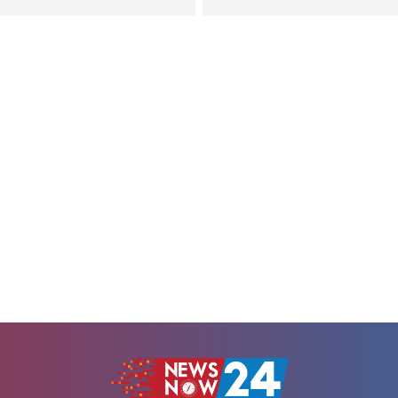
রবিবার (১৯ জুলাই) সকাল সাড়ে
পর তার চিকিৎসার দায়িত্ব নিয়েছেন
উপজেলার সদর ইউনিয়নের কুট্টাপাড়া 
্রী তারেক রহমান। এ বিষয়ে প্রয়োজনীয়
এ কর্মসূচি শুরু হয়।স্থানীয় সূত্রে জানা
িতে অতিরিক্ত প্রেস সচিব আতিকুর রহমান
জুলাই কুট্টাপাড়া গ্রামের কিশোর জ
েশ দিয়েছেন তিনি।প্রধানমন্ত্রীর কার্যালয়
কুপিয়ে হত্যা করা হয়। এ ঘটনায়...
া গেছে, সোমবার দুপুরে প্রধানমন্ত্রীর
র চিকিৎসক শাহ মোহাম্মদ আমানুল্লাহ