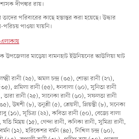
্রশাসক দীপঙ্কর রায়।
 তাদের পরিবারের কাছে হস্তান্তর করা হয়েছে। উদ্ধার
ম-পরিচয় পাওয়া যায়নি।
সব এলাকায়
দিকে উপজেলার মাড়েয়া বামনহাট ইউনিয়নের আউলিয়া ঘাট
্ষ্মী রানী (২৫), অমল চন্দ্র (৩৫), শোভা রানী (২৭),
 (৩৫), প্রমিলা রানী (৫৫), ধনবালা (৬০), সুনিতা রানী
(৫৫), তারা রানী (২৫), সানেকা রানী (৬০), সফলতা রানী
৫), উষশী (৮), তনুশ্রী (৫), শ্রেয়সী, প্রিয়ন্তী (৮), সনেকা
 বাবু (১০), সূচিত্রা (২২), কবিতা রানী (৫০), বেজ্যে বালা
তি মিম্রয় (১৫), গেন্দা রানী, কনিকা রানী, সুমিত্রা রানী,
 বর্মন (১২), হরিকেশর বর্মন (৪৫), নিখিল চন্দ্র (৬০),