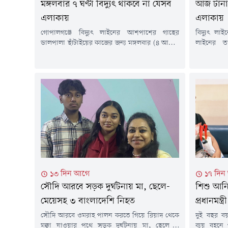
মঙ্গলবার ৭ ঘণ্টা বিদ্যুৎ থাকবে না যেসব
আজ টানা ১
এলাকায়
এলাকায়
গোপালগঞ্জে বিদ্যুৎ লাইনের আশপাশের গাছের
বিদ্যুৎ লাই
ডালপালা ছাঁটাইয়ের কাজের জন্য মঙ্গলবার (৪ আগস্ট)
লাইনের ত
কয়েকটি এলাকায় টানা সাত ঘণ্টা বিদ্যুৎ সরবরাহ বন্ধ
ডালপালা ছ
থাকবে। এ তথ্য জানিয়েছে গোপালগঞ্জ বিদ্যুৎ সরবরাহ
আগস্ট) দেশে
কর্তৃপক্ষ (ওজোপাডিকো)।সোমবার (৩ আগস্ট)
বিদ্যুৎ সরব
প্রকাশিত এক বিজ্ঞপ্তিতে জানানো হয়, ঝড়-বৃষ্টির সময়
জানিয়েছে সংশ্
নিরবচ্ছিন্ন বিদ্যুৎ সরবরাহ নিশ্চিত করা এবং সম্ভাব্য
সমিতি-২ 
বিভ্রাট এড়াতে এই রক্ষণাবেক্ষণ কার্যক্রম...
উপকেন্দ্রের
১৩ দিন আগে
১৭ দিন
সৌদি আরবে সড়ক দুর্ঘটনায় মা, ছেলে-
শিশু আনি
মেয়েসহ ৩ বাংলাদেশি নিহত
প্রধানমন্ত্রী
সৌদি আরবে ওমরাহ পালন করতে গিয়ে রিয়াদ থেকে
দুই বছর ব
মক্কা যাওয়ার পথে সড়ক দুর্ঘটনায় মা, ছেলে ও
ব্যয় বহনে