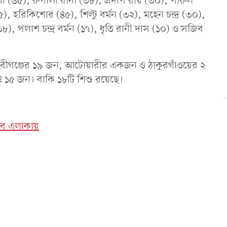
রী (৬৫), রুপালী রানী (৩৮), প্রদীপ রায় (৩০), পারুল
, হরিকিশোর (৪৫), শিল্টু বর্মন (৩২), মহেন চন্দ্র (৩০),
৮), পলাশ চন্দ্র বর্মন (১৭), ধৃতি রানী দাস (১০) ও সজিব
।
েবীগঞ্জের ১৯ জন, আটোয়ারীর একজন ও ঠাকুরগাঁওয়ের ২
 ১৫ জন। বাকি ১৮টি শিশু রয়েছে।
েসব এলাকায়