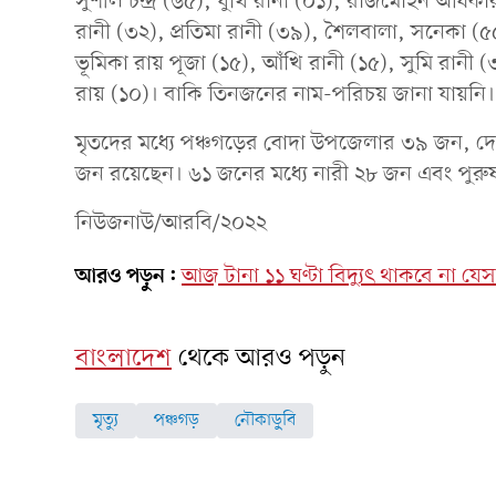
সুশীল চন্দ্র (৬৫), যুথি রানী (০১), রাজমোহন অধিকা
রানী (৩২), প্রতিমা রানী (৩৯), শৈলবালা, সনেকা (৫৫)
ভূমিকা রায় পূজা (১৫), আঁখি রানী (১৫), সুমি রানী (৩
রায় (১০)। বাকি তিনজনের নাম-পরিচয় জানা যায়নি
মৃতদের মধ্যে পঞ্চগড়ের বোদা উপজেলার ৩৯ জন, দ
জন রয়েছেন। ৬১ জনের মধ্যে নারী ২৮ জন এবং পুরুষ
নিউজনাউ/আরবি/২০২২
আরও পড়ুন:
আজ টানা ১১ ঘণ্টা বিদ্যুৎ থাকবে না য
বাংলাদেশ
থেকে আরও পড়ুন
মৃত্যু
পঞ্চগড়
নৌকাডু্বি