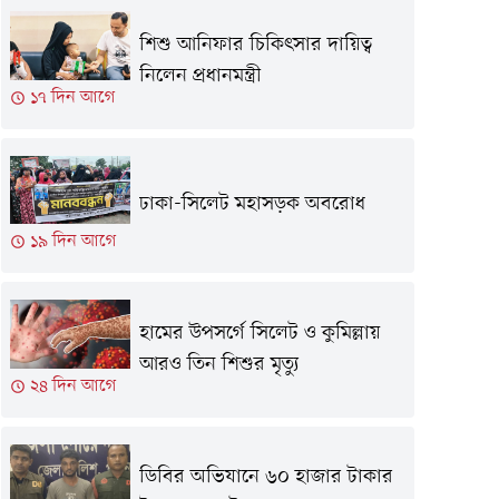
শিশু আনিফার চিকিৎসার দায়িত্ব
নিলেন প্রধানমন্ত্রী
১৭ দিন আগে
ঢাকা-সিলেট মহাসড়ক অবরোধ
১৯ দিন আগে
হামের উপসর্গে সিলেট ও কুমিল্লায়
আরও তিন শিশুর মৃত্যু
২৪ দিন আগে
ডিবির অভিযানে ৬০ হাজার টাকার