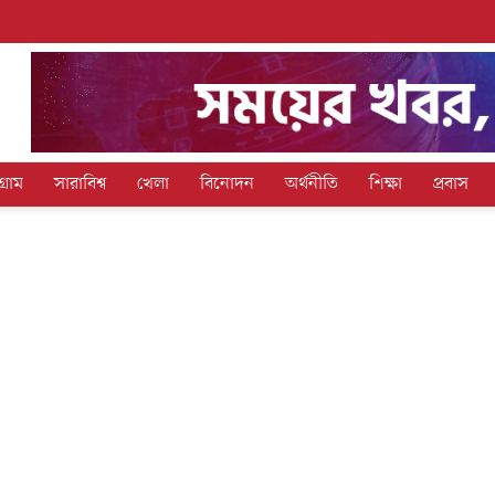
গ্রাম
সারাবিশ্ব
খেলা
বিনোদন
অর্থনীতি
শিক্ষা
প্রবাস