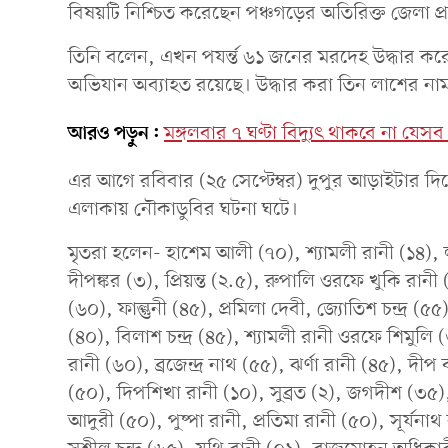
বিষয়টি নিশ্চিত করেছেন পঞ্চগড়ের অতিরিক্ত জেলা প
তিনি বলেন, এখন পযর্ন্ত ৬১ জনের মরদেহ উদ্ধার করে
অভিযান অব্যাহত রয়েছে। উদ্ধার করা তিন লাশের না
আরও পড়ুন:
মঙ্গলবার ৭ ঘণ্টা বিদ্যুৎ থাকবে না যে
এর আগে রবিবার (২৫ সেপ্টেম্বর) দুপুর আড়াইটার 
এলাকায় নৌকাডুবির ঘটনা ঘটে।
মৃতরা হলেন- হাশেম আলী (৭০), শ্যামলী রানী (১৪), লক
দীপঙ্কর (৩), প্রিয়ন্ত (২.৫), রুপালি ওরফে খুকি রানী
(৬০), ফাল্গুনী (৪৫), প্রমিলা দেবী, জ্যোতিশ চন্দ্র 
(৪০), বিলাশ চন্দ্র (৪৫), শ্যামলী রানী ওরফে শিমুলি (৩
রানী (৬০), ব্রজেন্দ্র নাথ (৫৫), ঝর্ণা রানী (৪৫), দীপ
(৫০), দিপশিখা রানী (১০), সুব্রত (২), জগদীশ (৩৫), য
আদুরী (৫০), পুষ্পা রানী, প্রতিমা রানী (৫০), সূর্যনাথ