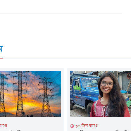
ন
 আগে
১৩ দিন আগে