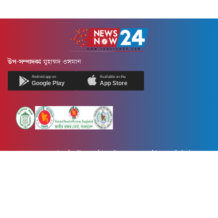
উপ-সম্পাদকঃ
মুহাম্মদ ওসমান
Android app on
Available on the
Google Play
App Store
Newsnow24.com is a leading multimedia news portal in Bangladesh.
Contains not only news, new news, views, opinion, politics,
entertainment, sports, lifestyle, travel, health, and others. We are
committed to focusing on Probash news all around the world with
visuals.
তথ্য অধিদফতরের নিবন্ধন নম্বর :১৩৫
Dhaka Office:
House-55, Road-08, Block-D, Niketon, Gulshan-1,