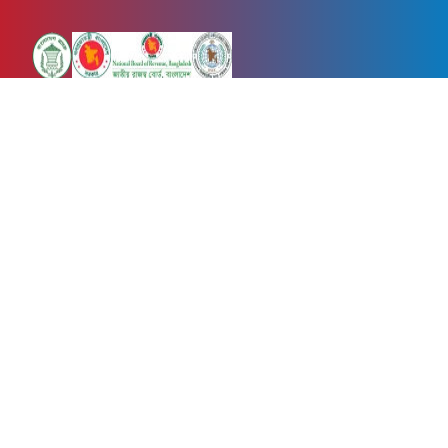
Newsnow24.com is a leading multimedia news portal in Bangladesh.
Contains not only news, new news, views, opinion, politics,
entertainment, sports, lifestyle, travel, health, and others. We are
committed to focusing on Probash news all around the world with
visuals.
তথ্য অধিদফতরের নিবন্ধন নম্বর :১৩৫
Dhaka Office:
House-55, Road-08, Block-D, Niketon, Gulshan-1,
Dhaka-1212.
Phone:
+880 1856 195 622
(WhatsApp)
Phone:
+880 1869 913 486
Chittagong office:
House-85/A, Road-7, 5th Floor, O.R.Nizam Road
R/A, 15 No. Bagmoniram,Panchlaish, Chattogram 4000.
Phone:
+880 1850 414 847
Phone:
+880 1313 427 319
Email:
newsnow24official@gmail.com