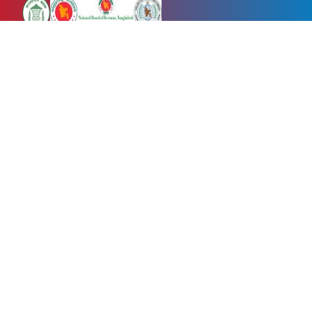
Newsnow24.com is a leading multimedia news portal in Bangladesh.
Contains not only news, new news, views, opinion, politics,
entertainment, sports, lifestyle, travel, health, and others. We are
committed to focusing on Probash news all around the world with
visuals.
তথ্য অধিদফতরের নিবন্ধন নম্বর :১৩৫
Dhaka Office:
House-55, Road-08, Block-D, Niketon, Gulshan-1,
Dhaka-1212.
Phone:
+880 1856 195 622
(WhatsApp)
Phone:
+880 1869 913 486
Chittagong office:
House-85/A, Road-7, 5th Floor, O.R.Nizam Road
R/A, 15 No. Bagmoniram,Panchlaish, Chattogram 4000.
Phone:
+880 1850 414 847
Phone:
+880 1313 427 319
Email:
newsnow24official@gmail.com
Design and Developed by
Md. Asif Iqbal
Privacy Policy
Contact Us