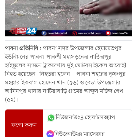
পাবনা প্রতিনিধি:
পাবনা সদর উপজেলার হেমায়েতপুর
ইউনিয়নের পাবনা-পাকশী মহাসড়কের নাজিরপুর
হাইস্কুলের সামনে ট্রাকচাপায় দুই মোটরসাইকেল আরোহী
নিহত হয়েছেন। নিহতরা হলেন—পাবনা শহরের কৃষ্ণপুর
মহল্লার ইকবাল হোসেন খান (৫৬) ও বেড়া উপজেলার
আমিনপুর থানার নাটিয়াবাড়ি গ্রামের আব্দুল মজিদ শেখ
(৫২)।
নিউজনাউ২৪ হোয়াটসঅ্যাপ
ফলো করুন
নিউজনাউ২৪ ম্যাসেঞ্জার