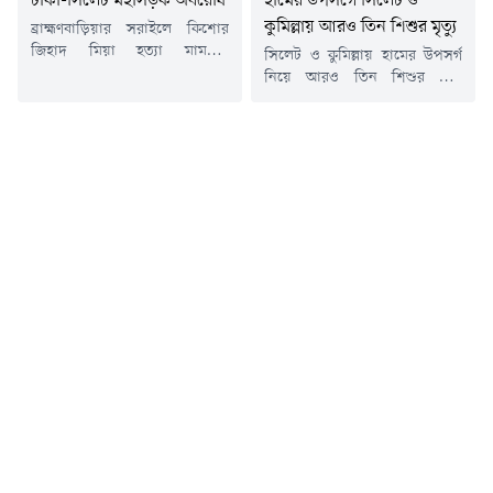
ঢাকা-সিলেট মহাসড়ক অবরোধ
হামের উপসর্গে সিলেট ও
কুমিল্লায় আরও তিন শিশুর মৃত্যু
ব্রাহ্মণবাড়িয়ার সরাইলে কিশোর
জিহাদ মিয়া হত্যা মামলার
সিলেট ও কুমিল্লায় হামের উপসর্গ
আসামিদের দ্রুত গ্রেপ্তারের দাবিতে
নিয়ে আরও তিন শিশুর মৃত্যু
ঢাকা-সিলেট মহাসড়ক অবরোধ
হয়েছে। এর মধ্যে সিলেটে দুইজন
করেছেন স্থানীয় বাসিন্দারা।রবিবার
এবং কুমিল্লায় একজন মারা গেছে।
(১৯ জুলাই) সকাল সাড়ে ৯টা থেকে
সর্বশেষ এই মৃত্যুর ঘটনায় সিলেট
উপজেলার সদর ইউনিয়নের
বিভাগে হামে মৃত্যুর সংখ্যা বেড়ে
কুট্টাপাড়া মোড় এলাকায় এ কর্মসূচি
৯৫ জনে দাঁড়িয়েছে। অন্যদিকে
শুরু হয়।স্থানীয় সূত্রে জানা গেছে,
চলতি বছরে কুমিল্লা বিভাগে এ
গত ১০ জুলাই কুট্টাপাড়া গ্রামের
রোগে মৃতের সংখ্যা বেড়ে হয়েছে
কিশোর জিহাদ মিয়াকে কুপিয়ে
১২ জন।সিলেট বিভাগীয় স্বাস্থ্য
হত্যা করা হয়। এ ঘটনায়...
অধিদপ্তর মঙ্গলবার...