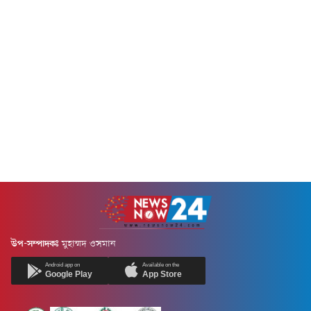
উপ-সম্পাদকঃ
মুহাম্মদ ওসমান
Android app on
Available on the
Google Play
App Store