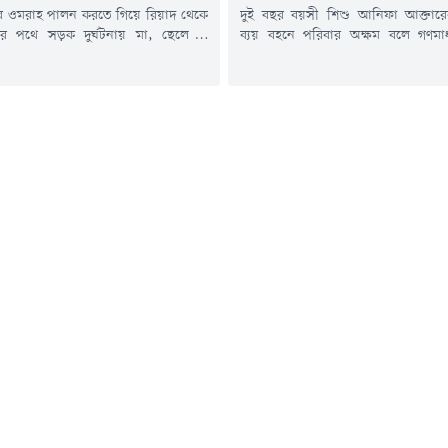
 ওমরাহ পালন করতে গিয়ে রিয়াদ থেকে
দুই বছর বয়সী শিশু আনিফা আক্তারে
য়ার পথে সড়ক দুর্ঘটনায় মা, ছেলে ও
ব্যয় বহনে পরিবার অক্ষম বলে গণমাধ
ন বাংলাদেশি নিহত হয়েছেন। এ ঘটনায়
প্রকাশের পর তার চিকিৎসার দায়িত
েন পরিবারের আরও দুই সদস্য।
প্রধানমন্ত্রী তারেক রহমান। এ বিষয়
র (২৩ জুলাই) বাংলাদেশ সময় দুপুর ৩টার
ব্যবস্থা নিতে অতিরিক্ত প্রেস সচিব আ
ি আরবের রিয়াদে তাদের বহনকারী
রুমনকে নির্দেশ দিয়েছেন তিনি।প্রধানমন্ত্
ারের সাথে একটি মালবাহী যানবাহনের
সূত্রে জানা গেছে, সোমবার দুপুরে প্র
ুর্ঘটনা ঘটে।নিহতরা...
কার্যালয়ের চিকিৎসক শাহ মোহাম্মদ 
আমানের...