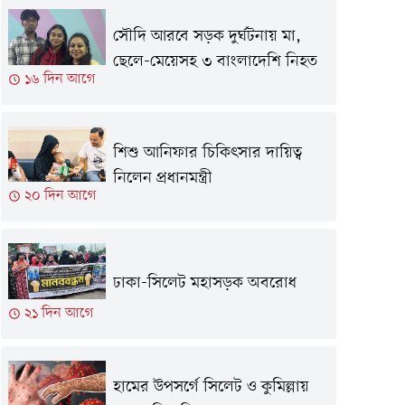
সৌদি আরবে সড়ক দুর্ঘটনায় মা,
ছেলে-মেয়েসহ ৩ বাংলাদেশি নিহত
১৬ দিন আগে
শিশু আনিফার চিকিৎসার দায়িত্ব
নিলেন প্রধানমন্ত্রী
২০ দিন আগে
ঢাকা-সিলেট মহাসড়ক অবরোধ
২১ দিন আগে
হামের উপসর্গে সিলেট ও কুমিল্লায়