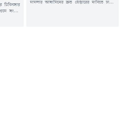
মামলার আসামিদের দ্রুত গ্রেপ্তারের দাবিতে ঢাকা-
র চিকিৎসার
সিলেট মহাসড়ক অবরোধ করেছেন স্থানীয় বাসিন্দারা।
্যমে সংবাদ
রবিবার (১৯ জুলাই) সকাল সাড়ে ৯টা থেকে
্ব নিয়েছেন
উপজেলার সদর ইউনিয়নের কুট্টাপাড়া মোড় এলাকায়
ে প্রয়োজনীয়
এ কর্মসূচি শুরু হয়।স্থানীয় সূত্রে জানা গেছে, গত ১০
তিকুর রহমান
জুলাই কুট্টাপাড়া গ্রামের কিশোর জিহাদ মিয়াকে
রীর কার্যালয়
কুপিয়ে হত্যা করা হয়। এ ঘটনায়...
ধানমন্ত্রীর
আমানুল্লাহ