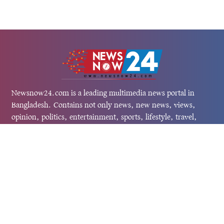
Newsnow24.com is a leading multimedia news portal in
Bangladesh. Contains not only news, new news, views,
opinion, politics, entertainment, sports, lifestyle, travel,
health, and others. We are committed to focusing on
Probash news all around the world with visuals.
তথ্য অধিদফতরের নিবন্ধন নম্বর :১৩৫