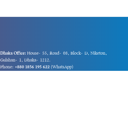
Dhaka Office:
House-55, Road-08, Block-D, Niketon,
Gulshan-1, Dhaka-1212.
Phone:
+880 1856 195 622
(WhatsApp)
Phone:
+880 1869 913 486
Chittagong office:
House-85/A, Road-7, 5th Floor,
O.R.Nizam Road R/A, 15 No. Bagmoniram,Panchlaish,
Chattogram 4000.
Phone:
+880 1850 414 847
Phone:
+880 1313 427 319
Email:
newsnow24official@gmail.com