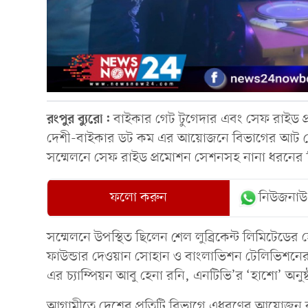
রংপুর ব্যুরো:
বাইকার গেট টুগেদার এবং সেফ রাইড প্র
দেশী-বাইকার ডট কম এর আয়োজনে বিভাগের আট জেল
সম্মেলনে সেফ রাইড প্রমোশন সেশনসহ নানা ধরনে
ফলো করুন
নিউজনাউ
সম্মেলনে উপস্থিত ছিলেন শেল লুব্রিকেন্ট লিমিটেডে
ফাউন্ডার দেওয়ান সোহান ও বাংলাভিশন টেলিভিশনের ট
এর চ্যাম্পিয়ন আবু হেনা রনি, এনটিভি’র ‘হাশো’ অনু
আগামীতে দেশের প্রতিটি বিভাগে এধরণের আয়োজন 