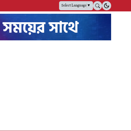
Select Language
▼