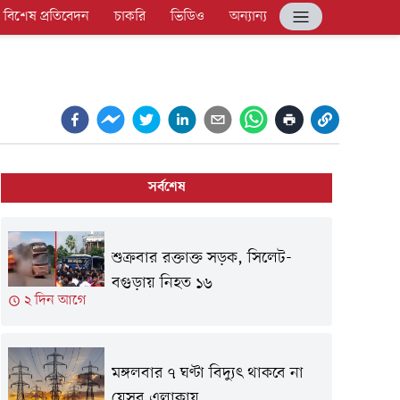
বিশেষ প্রতিবেদন
চাকরি
ভিডিও
অন্যান্য
সর্বশেষ
শুক্রবার রক্তাক্ত সড়ক, সিলেট-
বগুড়ায় নিহত ১৬
২ দিন আগে
মঙ্গলবার ৭ ঘণ্টা বিদ্যুৎ থাকবে না
যেসব এলাকায়