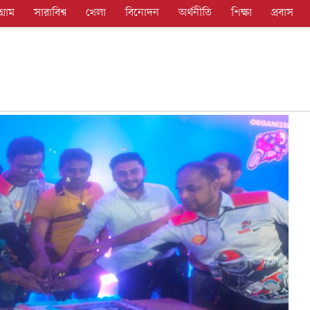
গ্রাম
সারাবিশ্ব
খেলা
বিনোদন
অর্থনীতি
শিক্ষা
প্রবাস