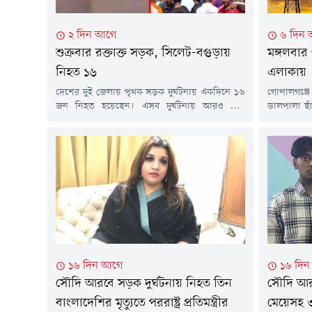
২ দিন আগে
৬ দিন
শুক্রবার রক্তাক্ত সড়ক, সিলেট-বগুড়ায়
মঙ্গলবার 
নিহত ১৬
এলাকায়
দেশের দুই জেলায় পৃথক সড়ক দুর্ঘটনায় একদিনে ১৬
গোপালগঞ্জ
জন নিহত হয়েছেন। এসব দুর্ঘটনায় আরও বেশ
ডালপালা ছাঁ
কয়েকজন আহত হয়েছেন। নিহতদের মধ্যে সিলেটে
কয়েকটি এলাক
নয়জন এবং বগুড়ায় সাতজন রয়েছেন।শুক্রবার (৭
থাকবে। এ তথ
আগস্ট) পৃথক সময়ে এ দুর্ঘটনাগুলো ঘটে।সিলেটঢাকা-
কর্তৃপক্
সিলেট মহাসড়কের ওসমানীনগরে দুই বাসের
প্রকাশিত এক
মুখোমুখি সংঘর্ষে নিহতের সংখ্যা বেড়ে ৯ জনে
নিরবচ্ছিন্ন 
দাঁড়িয়েছে। এতে আহত হয়েছেন অন্তত ১৩...
বিভ্রাট এড়াত
১৬ দিন আগে
১৬ দি
সৌদি আরবে সড়ক দুর্ঘটনায় নিহত তিন
সৌদি আরব
বাংলাদেশির মৃত্যুতে পররাষ্ট্র প্রতিমন্ত্রীর
মেয়েসহ 