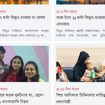
 আগে
৮ দিন আগে
৭ ঘণ্টা বিদ্যুৎ থাকবে না যেসব
আজ টানা ১১ ঘণ্টা বিদ্যুৎ থাকব
এলাকায়
ে বিদ্যুৎ লাইনের আশপাশের গাছের
বিদ্যুৎ লাইনের জরুরি রক্ষণাবেক্ষণ, 
টাইয়ের কাজের জন্য মঙ্গলবার (৪ আগস্ট)
লাইনের তার সংযোজন এবং ঝুঁকিপূ
ায় টানা সাত ঘণ্টা বিদ্যুৎ সরবরাহ বন্ধ
ডালপালা ছাঁটাইয়ের কাজের কারণে আজ
্য জানিয়েছে গোপালগঞ্জ বিদ্যুৎ সরবরাহ
আগস্ট) দেশের কয়েকটি এলাকায় নির্দিষ্
ষ (ওজোপাডিকো)।সোমবার (৩ আগস্ট)
বিদ্যুৎ সরবরাহ বন্ধ থাকবে। এ তথ্য পৃথক
 বিজ্ঞপ্তিতে জানানো হয়, ঝড়-বৃষ্টির সময়
জানিয়েছে সংশ্লিষ্ট বিদ্যুৎ কর্তৃপক্ষ।নাটোর
বিদ্যুৎ সরবরাহ নিশ্চিত করা এবং সম্ভাব্য
সমিতি-২ জানিয়েছে, বড়াইগ্রাম-১
ে এই রক্ষণাবেক্ষণ কার্যক্রম...
উপকেন্দ্রের ৭ নম্বর ফিডারের আওতায় নত
ন আগে
২০ দিন আগে
ে সড়ক দুর্ঘটনায় মা, ছেলে-
শিশু আনিফার চিকিৎসার দায়িত্
৩ বাংলাদেশি নিহত
প্রধানমন্ত্রী