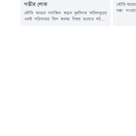
গভীর শোক
সৌদি আরবে
মক্কা যাও
সৌদি আরবে মর্মান্তিক সড়ক দুর্ঘটনায় ফরিদপুরের
মেয়েসহ তি
একই পরিবারের তিন সদস্য নিহত হওয়ার ঘটনায়
আহত হয়েছ
গভীর শোক ও দুঃখ প্রকাশ করেছেন পররাষ্ট্র প্রতিমন্ত্রী
বৃহস্পতিবা
শামা ওবায়েদ ইসলাম।শুক্রবার এক শোকবার্তায় তিনি
দিকে সৌদ
নিহতদের রুহের মাগফিরাত কামনা করেন এবং
প্রাইভেটক
শোকসন্তপ্ত পরিবারের সদস্যদের প্রতি গভীর সমবেদনা
সংঘর্ষে এ দ
জানান। একই সাথে এই শোক সইবার শক্তি ও ধৈর্য
দানের জন্য...