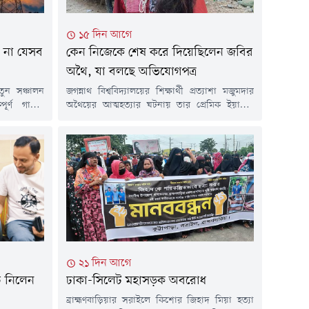
১৫ দিন আগে
ে না যেসব
কেন নিজেকে শেষ করে দিয়েছিলেন জবির
অথৈ, যা বলছে অভিযোগপত্র
নতুন সঞ্চালন
জগন্নাথ বিশ্ববিদ্যালয়ের শিক্ষার্থী প্রত্যাশা মজুমদার
র্ণ গাছের
অথৈয়ের আত্মহত্যার ঘটনায় তার প্রেমিক ইয়াছিন
 শনিবার (১
মজুমদারের বিরুদ্ধে আত্মহত্যায় প্ররোচনার অভিযোগ
ট সময়ের জন্য
এনে আদালতে অভিযোগপত্র জমা দিয়েছে পুলিশ।
 বিজ্ঞপ্তিতে
তদন্ত কর্মকর্তার দাবি, দীর্ঘদিনের মানসিক নিপীড়নের
 পল্লী বিদ্যুৎ
কারণেই অথৈ আত্মহত্যার পথ বেছে নেন। তবে
 (বনপাড়া)
ইয়াছিনের আইনজীবীর দাবি, তিনি সম্প্রতি হৃদরোগে
ুন...
আক্রান্ত হয়ে মারা গেছেন।গত বছরের ২৯ এপ্রিল
সূত্রাপুরের লক্ষ্মীবাজারের...
২১ দিন আগে
ব নিলেন
ঢাকা-সিলেট মহাসড়ক অবরোধ
ব্রাহ্মণবাড়িয়ার সরাইলে কিশোর জিহাদ মিয়া হত্যা