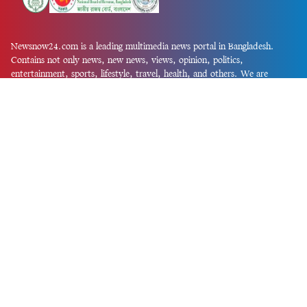
Newsnow24.com is a leading multimedia news portal in Bangladesh.
Contains not only news, new news, views, opinion, politics,
entertainment, sports, lifestyle, travel, health, and others. We are
committed to focusing on Probash news all around the world with
visuals.
তথ্য অধিদফতরের নিবন্ধন নম্বর :১৩৫
Dhaka Office:
House-55, Road-08, Block-D, Niketon, Gulshan-1,
Dhaka-1212.
Phone:
+880 1856 195 622
(WhatsApp)
Phone:
+880 1869 913 486
Chittagong office:
House-85/A, Road-7, 5th Floor, O.R.Nizam Road
R/A, 15 No. Bagmoniram,Panchlaish, Chattogram 4000.
Phone:
+880 1850 414 847
Phone:
+880 1313 427 319
Email:
newsnow24official@gmail.com
Design and Developed by
Md. Asif Iqbal
Privacy Policy
Contact Us