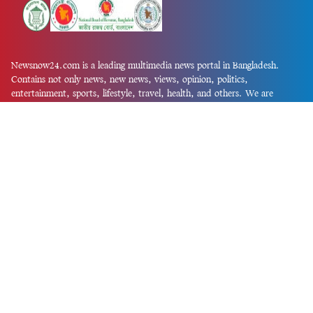
Newsnow24.com is a leading multimedia news portal in Bangladesh.
Contains not only news, new news, views, opinion, politics,
entertainment, sports, lifestyle, travel, health, and others. We are
committed to focusing on Probash news all around the world with
visuals.
তথ্য অধিদফতরের নিবন্ধন নম্বর :১৩৫
Dhaka Office:
House-55, Road-08, Block-D, Niketon, Gulshan-1,
Dhaka-1212.
Phone:
+880 1856 195 622
(WhatsApp)
Phone:
+880 1869 913 486
Chittagong office:
House-85/A, Road-7, 5th Floor, O.R.Nizam Road
R/A, 15 No. Bagmoniram,Panchlaish, Chattogram 4000.
Phone:
+880 1850 414 847
Phone:
+880 1313 427 319
Email:
newsnow24official@gmail.com