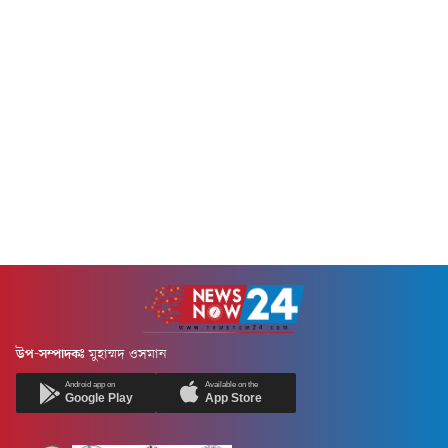
উপ-সম্পাদকঃ
মুহাম্মদ ওসমান
Android app on
Available on the
Google Play
App Store