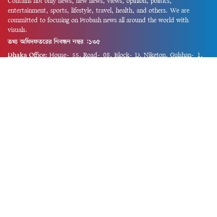
Contains not only news, new news, views, opinion, politics,
entertainment, sports, lifestyle, travel, health, and others. We are
committed to focusing on Probash news all around the world with
visuals.
তথ্য অধিদফতরের নিবন্ধন নম্বর :১৩৫
Dhaka Office:
House-55, Road-08, Block-D, Niketon, Gulshan-1,
Dhaka-1212.
Phone:
+880 1856 195 622
(WhatsApp)
Phone:
+880 1869 913 486
Chittagong office:
House-85/A, Road-7, 5th Floor, O.R.Nizam Road
R/A, 15 No. Bagmoniram,Panchlaish, Chattogram 4000.
Phone:
+880 1850 414 847
Phone:
+880 1313 427 319
Email:
newsnow24official@gmail.com
Design and Developed by
Md. Asif Iqbal
Privacy Policy
Contact Us