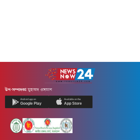
উপ-সম্পাদকঃ
মুহাম্মদ ওসমান
Android app on
Available on the
Google Play
App Store