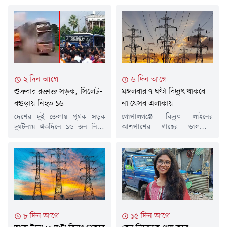
২ দিন আগে
৬ দিন আগে
শুক্রবার রক্তাক্ত সড়ক, সিলেট-
মঙ্গলবার ৭ ঘণ্টা বিদ্যুৎ থাকবে
বগুড়ায় নিহত ১৬
না যেসব এলাকায়
দেশের দুই জেলায় পৃথক সড়ক
গোপালগঞ্জে বিদ্যুৎ লাইনের
দুর্ঘটনায় একদিনে ১৬ জন নিহত
আশপাশের গাছের ডালপালা
হয়েছেন। এসব দুর্ঘটনায় আরও
ছাঁটাইয়ের কাজের জন্য মঙ্গলবার (৪
বেশ কয়েকজন আহত হয়েছেন।
আগস্ট) কয়েকটি এলাকায় টানা সাত
নিহতদের মধ্যে সিলেটে নয়জন
ঘণ্টা বিদ্যুৎ সরবরাহ বন্ধ থাকবে। এ
এবং বগুড়ায় সাতজন রয়েছেন।
তথ্য জানিয়েছে গোপালগঞ্জ বিদ্যুৎ
শুক্রবার (৭ আগস্ট) পৃথক সময়ে এ
সরবরাহ কর্তৃপক্ষ (ওজোপাডিকো)।
দুর্ঘটনাগুলো ঘটে।সিলেটঢাকা-
সোমবার (৩ আগস্ট) প্রকাশিত এক
সিলেট মহাসড়কের ওসমানীনগরে
বিজ্ঞপ্তিতে জানানো হয়, ঝড়-বৃষ্টির
দুই বাসের মুখোমুখি সংঘর্ষে
সময় নিরবচ্ছিন্ন বিদ্যুৎ সরবরাহ
৮ দিন আগে
১৫ দিন আগে
নিহতের সংখ্যা বেড়ে ৯ জনে
নিশ্চিত করা এবং সম্ভাব্য বিভ্রাট