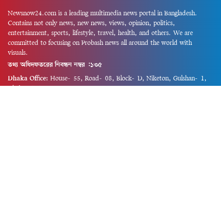
Newsnow24.com is a leading multimedia news portal in Bangladesh.
Contains not only news, new news, views, opinion, politics,
entertainment, sports, lifestyle, travel, health, and others. We are
committed to focusing on Probash news all around the world with
visuals.
তথ্য অধিদফতরের নিবন্ধন নম্বর :১৩৫
Dhaka Office:
House-55, Road-08, Block-D, Niketon, Gulshan-1,
Dhaka-1212.
Phone:
+880 1856 195 622
(WhatsApp)
Phone:
+880 1869 913 486
Chittagong office:
House-85/A, Road-7, 5th Floor, O.R.Nizam Road
R/A, 15 No. Bagmoniram,Panchlaish, Chattogram 4000.
Phone:
+880 1850 414 847
Phone:
+880 1313 427 319
Email:
newsnow24official@gmail.com
Design and Developed by
Md. Asif Iqbal
Privacy Policy
Contact Us