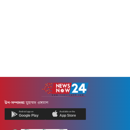
উপ-সম্পাদকঃ
মুহাম্মদ ওসমান
Android app on
Available on the
Google Play
App Store