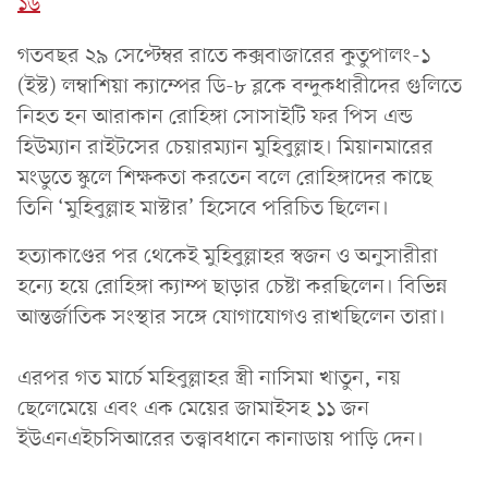
১৬
গতবছর ২৯ সেপ্টেম্বর রাতে কক্সবাজারের কুতুপালং-১
(ইস্ট) লম্বাশিয়া ক্যাম্পের ডি-৮ ব্লকে বন্দুকধারীদের গুলিতে
নিহত হন আরাকান রোহিঙ্গা সোসাইটি ফর পিস এন্ড
হিউম্যান রাইটসের চেয়ারম্যান মুহিবুল্লাহ। মিয়ানমারের
মংডুতে স্কুলে শিক্ষকতা করতেন বলে রোহিঙ্গাদের কাছে
তিনি ‘মুহিবুল্লাহ মাস্টার’ হিসেবে পরিচিত ছিলেন।
হত্যাকাণ্ডের পর থেকেই মুহিবুল্লাহর স্বজন ও অনুসারীরা
হন্যে হয়ে রোহিঙ্গা ক্যাম্প ছাড়ার চেষ্টা করছিলেন। বিভিন্ন
আন্তর্জাতিক সংস্থার সঙ্গে যোগাযোগও রাখছিলেন তারা।
এরপর গত মার্চে মহিবুল্লাহর স্ত্রী নাসিমা খাতুন, নয়
ছেলেমেয়ে এবং এক মেয়ের জামাইসহ ১১ জন
ইউএনএইচসিআরের তত্ত্বাবধানে কানাডায় পাড়ি দেন।