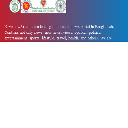
Newsnow24.com is a leading multimedia news portal in Bangladesh.
Contains not only news, new news, views, opinion, politics,
entertainment, sports, lifestyle, travel, health, and others. We are
committed to focusing on Probash news all around the world with
visuals.
তথ্য অধিদফতরের নিবন্ধন নম্বর :১৩৫
Dhaka Office:
House-55, Road-08, Block-D, Niketon, Gulshan-1,
Dhaka-1212.
Phone:
+880 1856 195 622
(WhatsApp)
Phone:
+880 1869 913 486
Chittagong office:
House-85/A, Road-7, 5th Floor, O.R.Nizam Road
R/A, 15 No. Bagmoniram,Panchlaish, Chattogram 4000.
Phone:
+880 1850 414 847
Phone:
+880 1313 427 319
Email:
newsnow24official@gmail.com