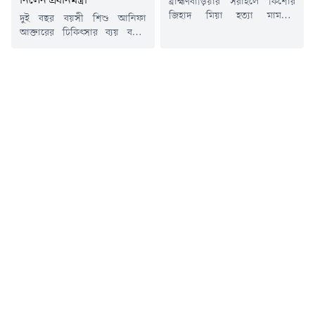
নিলেন প্রধানমন্ত্রী
ব্রাহ্মণবাড়িয়ার সরাইলে কিশোর
জিহাদ মিয়া হত্যা মামলার
দুই বছর বয়সী শিশু আনিফা
আসামিদের দ্রুত গ্রেপ্তারের দাবিতে
আক্তারের চিকিৎসার ব্যয় বহনে
ঢাকা-সিলেট মহাসড়ক অবরোধ
পরিবার অক্ষম বলে গণমাধ্যমে
করেছেন স্থানীয় বাসিন্দারা।রবিবার
সংবাদ প্রকাশের পর তার চিকিৎসার
(১৯ জুলাই) সকাল সাড়ে ৯টা থেকে
দায়িত্ব নিয়েছেন প্রধানমন্ত্রী তারেক
উপজেলার সদর ইউনিয়নের
রহমান। এ বিষয়ে প্রয়োজনীয়
কুট্টাপাড়া মোড় এলাকায় এ কর্মসূচি
ব্যবস্থা নিতে অতিরিক্ত প্রেস সচিব
শুরু হয়।স্থানীয় সূত্রে জানা গেছে,
আতিকুর রহমান রুমনকে নির্দেশ
গত ১০ জুলাই কুট্টাপাড়া গ্রামের
দিয়েছেন তিনি।প্রধানমন্ত্রীর
কিশোর জিহাদ মিয়াকে কুপিয়ে
কার্যালয় সূত্রে জানা গেছে,
হত্যা করা হয়। এ ঘটনায়...
সোমবার দুপুরে প্রধানমন্ত্রীর
কার্যালয়ের চিকিৎসক শাহ মোহাম্মদ
আমানুল্লাহ আমানের...