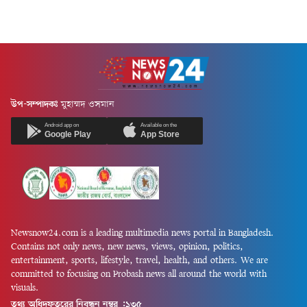
উপ-সম্পাদকঃ
মুহাম্মদ ওসমান
Android app on
Available on the
Google Play
App Store
Newsnow24.com is a leading multimedia news portal in Bangladesh.
Contains not only news, new news, views, opinion, politics,
entertainment, sports, lifestyle, travel, health, and others. We are
committed to focusing on Probash news all around the world with
visuals.
তথ্য অধিদফতরের নিবন্ধন নম্বর :১৩৫