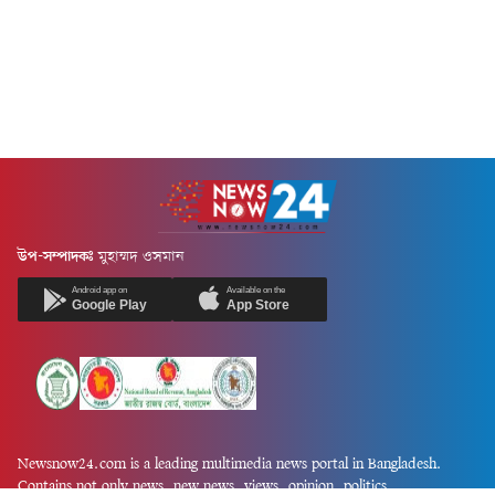
উপ-সম্পাদকঃ
মুহাম্মদ ওসমান
Android app on
Available on the
Google Play
App Store
Newsnow24.com is a leading multimedia news portal in Bangladesh.
Contains not only news, new news, views, opinion, politics,