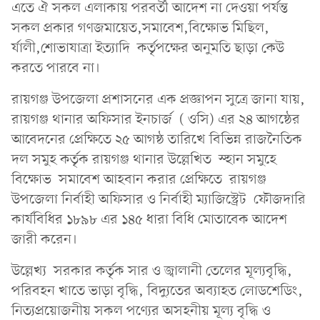
এতে ঐ সকল এলাকায় পরবর্তী আদেশ না দেওয়া পর্যন্ত
সকল প্রকার গণজমায়েত,সমাবেশ,বিক্ষোভ মিছিল,
র্যালী,শোভাযাত্রা ইত্যাদি কর্তৃপক্ষের অনুমতি ছাড়া কেউ
করতে পারবে না।
রায়গঞ্জ উপজেলা প্রশাসনের এক প্রজ্ঞাপন সুত্রে জানা যায়,
রায়গঞ্জ থানার অফিসার ইনচার্জ ( ওসি) এর ২৪ আগষ্ঠের
আবেদনের প্রেক্ষিতে ২৫ আগষ্ঠ তারিখে বিভিন্ন রাজনৈতিক
দল সমুহ কর্তৃক রায়গঞ্জ থানার উল্লেখিত স্হান সমুহে
বিক্ষোভ সমাবেশ আহবান করার প্রেক্ষিতে রায়গঞ্জ
উপজেলা নির্বাহী অফিসার ও নির্বাহী ম্যাজিস্ট্রেট ফৌজদারি
কার্যবিধির ১৮৯৮ এর ১৪৫ ধারা বিধি মোতাবেক আদেশ
জারী করেন।
উল্লেখ্য সরকার কর্তৃক সার ও জ্বালানী তেলের মূল্যবৃদ্ধি,
পরিবহন খাতে ভাড়া বৃদ্ধি, বিদ্যুতের অব্যাহত লোডশেডিং,
নিত্যপ্রয়োজনীয় সকল পণ্যের অসহনীয় মূল্য বৃদ্ধি ও