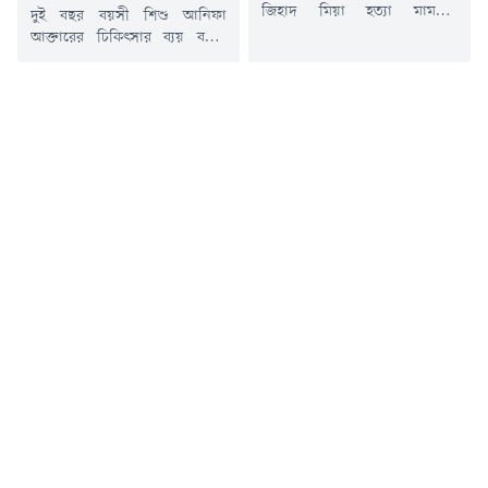
জিহাদ মিয়া হত্যা মামলার
দুই বছর বয়সী শিশু আনিফা
আসামিদের দ্রুত গ্রেপ্তারের দাবিতে
আক্তারের চিকিৎসার ব্যয় বহনে
ঢাকা-সিলেট মহাসড়ক অবরোধ
পরিবার অক্ষম বলে গণমাধ্যমে
করেছেন স্থানীয় বাসিন্দারা।রবিবার
সংবাদ প্রকাশের পর তার চিকিৎসার
(১৯ জুলাই) সকাল সাড়ে ৯টা থেকে
দায়িত্ব নিয়েছেন প্রধানমন্ত্রী তারেক
উপজেলার সদর ইউনিয়নের
রহমান। এ বিষয়ে প্রয়োজনীয়
কুট্টাপাড়া মোড় এলাকায় এ কর্মসূচি
ব্যবস্থা নিতে অতিরিক্ত প্রেস সচিব
শুরু হয়।স্থানীয় সূত্রে জানা গেছে,
আতিকুর রহমান রুমনকে নির্দেশ
গত ১০ জুলাই কুট্টাপাড়া গ্রামের
দিয়েছেন তিনি।প্রধানমন্ত্রীর
কিশোর জিহাদ মিয়াকে কুপিয়ে
কার্যালয় সূত্রে জানা গেছে,
হত্যা করা হয়। এ ঘটনায়...
সোমবার দুপুরে প্রধানমন্ত্রীর
কার্যালয়ের চিকিৎসক শাহ মোহাম্মদ
আমানুল্লাহ আমানের...