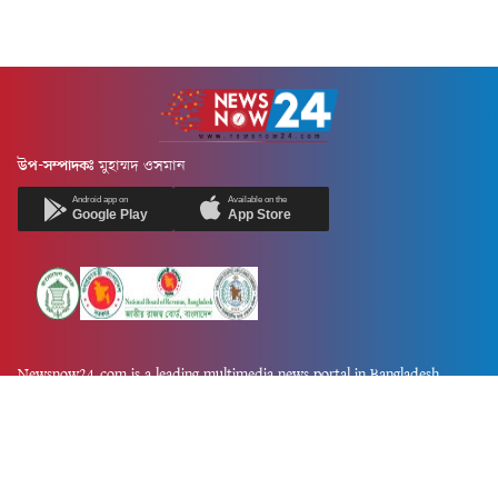
উপ-সম্পাদকঃ
মুহাম্মদ ওসমান
Android app on
Available on the
Google Play
App Store
Newsnow24.com is a leading multimedia news portal in Bangladesh.
Contains not only news, new news, views, opinion, politics,
entertainment, sports, lifestyle, travel, health, and others. We are
committed to focusing on Probash news all around the world with
visuals.
তথ্য অধিদফতরের নিবন্ধন নম্বর :১৩৫