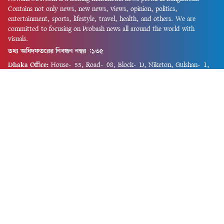
Contains not only news, new news, views, opinion, politics,
entertainment, sports, lifestyle, travel, health, and others. We are
committed to focusing on Probash news all around the world with
visuals.
তথ্য অধিদফতরের নিবন্ধন নম্বর :১৩৫
Dhaka Office:
House-55, Road-08, Block-D, Niketon, Gulshan-1,
Dhaka-1212.
Phone:
+880 1856 195 622
(WhatsApp)
Phone:
+880 1869 913 486
Chittagong office:
House-85/A, Road-7, 5th Floor, O.R.Nizam Road
R/A, 15 No. Bagmoniram,Panchlaish, Chattogram 4000.
Phone:
+880 1850 414 847
Phone:
+880 1313 427 319
Email:
newsnow24official@gmail.com
Design and Developed by
Md. Asif Iqbal
Privacy Policy
Contact Us