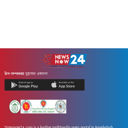
উপ-সম্পাদকঃ
মুহাম্মদ ওসমান
Android app on
Available on the
Google Play
App Store
Newsnow24.com is a leading multimedia news portal in Bangladesh.