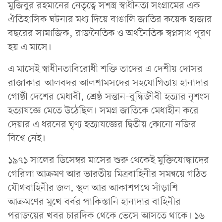
মুজিবুর রহমানের নেতৃত্বে সশস্ত্র স্বাধীনতা সংগ্রামের এক
ঐতিহাসিক ঘটনার মধ্য দিয়ে বাঙালি জাতির কয়েক হাজার
বছরের সামাজিক, রাজনৈতিক ও অর্থনৈতিক স্বপ্নসাধ পূরণ
হয় এ মাসে।
এ মাসেই স্বাধীনতাবিরোধী শক্তি তাদের এ দেশীয় দোসর
রাজাকার-আলবদর আলশামসদের সহযোগিতায় হানাদার
গোষ্ঠী দেশের মেধাবী, শ্রেষ্ঠ সন্তান-বুদ্ধিজীবী হত্যার নৃশংস
হত্যাযজ্ঞে মেতে উঠেছিল। সমগ্র জাতিকে মেধাহীন করে
দেয়ার এ ধরনের ঘৃণ্য হত্যাযজ্ঞের দ্বিতীয় কোনো নজির
বিশ্বে নেই।
১৯৭১ সালের ডিসেম্বর মাসের শুরু থেকেই মুক্তিযোদ্ধাদের
গেরিলা আক্রমণ আর ভারতীয় মিত্রবাহিনীর সমন্বয়ে গঠিত
যৌথবাহিনীর জল, স্থল আর আকাশপথে সাঁড়াশি
আক্রমণের মুখে বর্বর পাকিস্তানি হানাদার বাহিনীর
পরাজয়ের খবর চারদিক থেকে ভেসে আসতে থাকে। ১৬